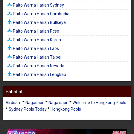
Paito Warna Harian Sydney
Paito Warna Harian Cambodia
Paito Warna Harian Bullseye
Paito Warna Harian Pcso
Paito Warna Harian Korea
Paito Warna Harian Laos
Paito Warna Harian Taipei
Paito Warna Harian Nevada
Paito Warna Harian Lengkap
Sahabat
Virdsam
*
Nagasaon
*
Naga saon
*
Welcome to Hongkong Pools
*
Sydney Pools Today
*
Hongkong Pools