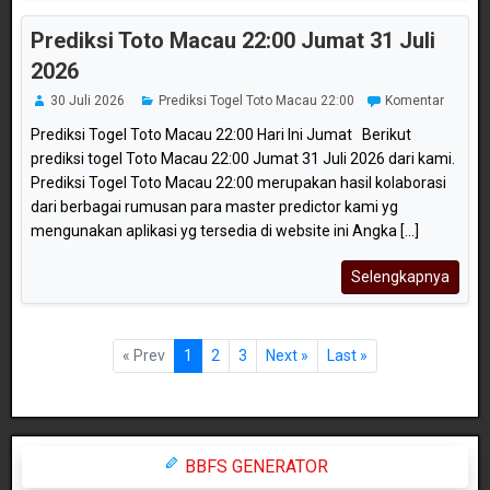
Prediksi Toto Macau 22:00 Jumat 31 Juli
2026
30 Juli 2026
Prediksi Togel Toto Macau 22:00
Komentar
Prediksi Togel Toto Macau 22:00 Hari Ini Jumat Berikut
prediksi togel Toto Macau 22:00 Jumat 31 Juli 2026 dari kami.
Prediksi Togel Toto Macau 22:00 merupakan hasil kolaborasi
dari berbagai rumusan para master predictor kami yg
mengunakan aplikasi yg tersedia di website ini Angka [...]
Selengkapnya
« Prev
1
2
3
Next »
Last »
BBFS GENERATOR