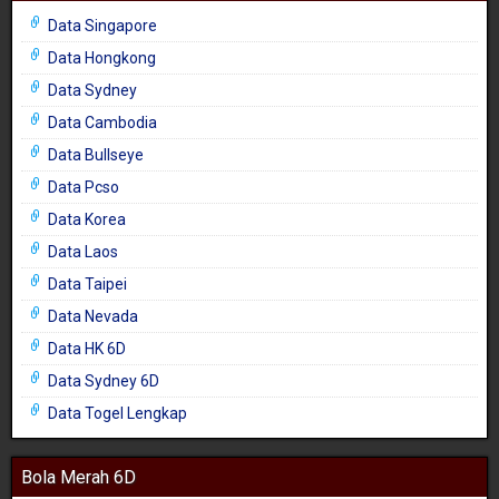
Data Singapore
Data Hongkong
Data Sydney
Data Cambodia
Data Bullseye
Data Pcso
Data Korea
Data Laos
Data Taipei
Data Nevada
Data HK 6D
Data Sydney 6D
Data Togel Lengkap
Bola Merah 6D