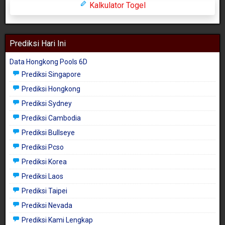
Kalkulator Togel
Prediksi Hari Ini
Data Hongkong Pools 6D
Prediksi Singapore
Prediksi Hongkong
Prediksi Sydney
Prediksi Cambodia
Prediksi Bullseye
Prediksi Pcso
Prediksi Korea
Prediksi Laos
Prediksi Taipei
Prediksi Nevada
Prediksi Kami Lengkap