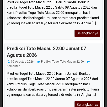
Prediksi Togel Toto Macau 22:00 Hari Ini Sabtu Berikut
prediksi togel Toto Macau 22:00 Sabtu 08 Agustus 2026 dari
kami. Prediksi Togel Toto Macau 22:00 merupakan hasil
kolaborasi dari berbagai rumusan para master predictor kami
yg mengunakan aplikasi yg tersedia di website ini Angka [...]
Selengkapnya
Prediksi Toto Macau 22:00 Jumat 07
Agustus 2026
06 Agustus 2026
Prediksi Togel Toto Macau 22:00
Komentar
Prediksi Togel Toto Macau 22:00 Hari Ini Jumat Berikut
prediksi togel Toto Macau 22:00 Jumat 07 Agustus 2026 dari
kami. Prediksi Togel Toto Macau 22:00 merupakan hasil
kolaborasi dari berbagai rumusan para master predictor kami
yg mengunakan aplikasi yg tersedia di website ini Angka [...]
Selengkapnya