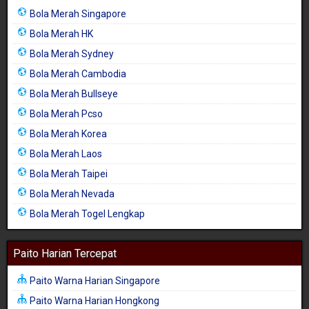
Bola Merah Singapore
Bola Merah HK
Bola Merah Sydney
Bola Merah Cambodia
Bola Merah Bullseye
Bola Merah Pcso
Bola Merah Korea
Bola Merah Laos
Bola Merah Taipei
Bola Merah Nevada
Bola Merah Togel Lengkap
Paito Harian Tercepat
Paito Warna Harian Singapore
Paito Warna Harian Hongkong