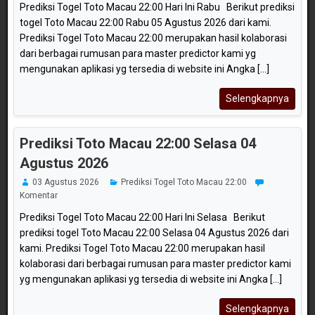
Prediksi Togel Toto Macau 22:00 Hari Ini Rabu Berikut prediksi
togel Toto Macau 22:00 Rabu 05 Agustus 2026 dari kami.
Prediksi Togel Toto Macau 22:00 merupakan hasil kolaborasi
dari berbagai rumusan para master predictor kami yg
mengunakan aplikasi yg tersedia di website ini Angka [...]
Selengkapnya
Prediksi Toto Macau 22:00 Selasa 04
Agustus 2026
03 Agustus 2026
Prediksi Togel Toto Macau 22:00
Komentar
Prediksi Togel Toto Macau 22:00 Hari Ini Selasa Berikut
prediksi togel Toto Macau 22:00 Selasa 04 Agustus 2026 dari
kami. Prediksi Togel Toto Macau 22:00 merupakan hasil
kolaborasi dari berbagai rumusan para master predictor kami
yg mengunakan aplikasi yg tersedia di website ini Angka [...]
Selengkapnya