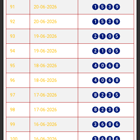
91
20-06-2026
1
5
3
9
92
20-06-2026
1
5
3
9
93
19-06-2026
2
1
0
5
94
19-06-2026
2
1
0
5
95
18-06-2026
4
0
6
8
96
18-06-2026
4
0
6
8
97
17-06-2026
8
2
3
5
98
17-06-2026
8
2
3
5
99
16-06-2026
3
6
8
6
100
16-06-2026
3
6
8
6