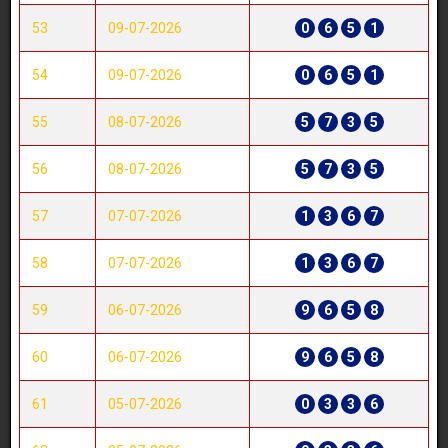
53
09-07-2026
0
6
5
1
54
09-07-2026
0
6
5
1
55
08-07-2026
5
7
3
5
56
08-07-2026
5
7
3
5
57
07-07-2026
1
3
6
7
58
07-07-2026
1
3
6
7
59
06-07-2026
9
6
5
8
60
06-07-2026
9
6
5
8
61
05-07-2026
0
3
3
6