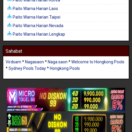
Paito Warna Harian Laos
Paito Warna Harian Taipei
Paito Warna Harian Nevada
Paito Warna Harian Lengkap
Sahabat
Virdsam
*
Nagasaon
*
Naga saon
*
Welcome to Hongkong Pools
*
Sydney Pools Today
*
Hongkong Pools