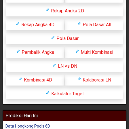
Rekap Angka 2D
Rekap Angka 4D
Pola Dasar All
Pola Dasar
Pembalik Angka
Multi Kombinasi
LN vs DN
Kombinasi 4D
Kolaborasi LN
Kalkulator Togel
Prediksi Hari Ini
Data Hongkong Pools 6D