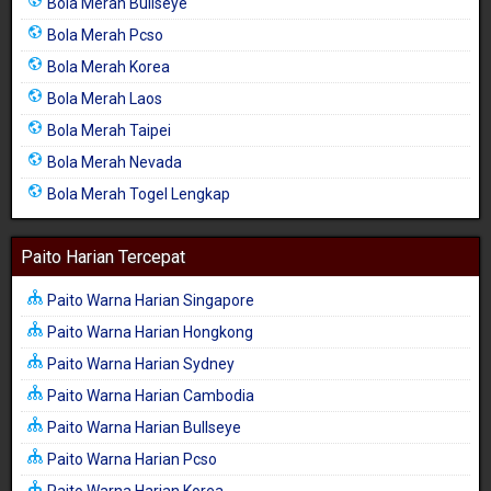
Bola Merah Bullseye
Bola Merah Pcso
Bola Merah Korea
Bola Merah Laos
Bola Merah Taipei
Bola Merah Nevada
Bola Merah Togel Lengkap
Paito Harian Tercepat
Paito Warna Harian Singapore
Paito Warna Harian Hongkong
Paito Warna Harian Sydney
Paito Warna Harian Cambodia
Paito Warna Harian Bullseye
Paito Warna Harian Pcso
Paito Warna Harian Korea