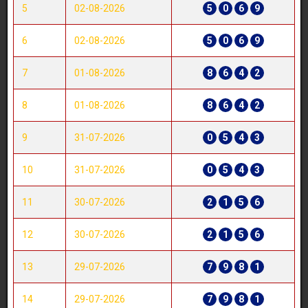
5
02-08-2026
5
0
6
9
6
02-08-2026
5
0
6
9
7
01-08-2026
8
6
4
2
8
01-08-2026
8
6
4
2
9
31-07-2026
0
5
4
3
10
31-07-2026
0
5
4
3
11
30-07-2026
2
1
5
6
12
30-07-2026
2
1
5
6
13
29-07-2026
7
9
8
1
14
29-07-2026
7
9
8
1