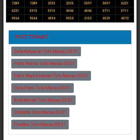
7289
7289
2333
2333
3097
3097
6221
6221
5915
5915
4046
4046
0711
0711
9564
9564
4094
9554
2153
6529
4072
POST TERKAIT
Data Keluaran Toto Macau 00:01
Paito Warna Toto Macau 00:01
Paito Warna Harian Toto Macau 00:01
Data Paito Toto Macau 00:01
Bola Merah Toto Macau 00:01
Statistik Toto Macau 00:01
Prediksi Toto Macau 00:01