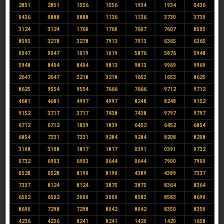
2851
2851
1556
1556
1934
1934
0436
0436
0888
0888
1136
1136
3730
3730
3124
3124
1760
1760
7607
7607
8505
8505
3278
3278
7913
7913
6365
6365
0047
0047
1019
1019
5876
5876
5948
5948
8404
8404
9813
9813
9969
9969
2647
2647
3218
3218
1653
1653
8625
8625
9554
9554
7666
7666
9712
9712
4681
4681
4997
4997
8248
8248
9152
9152
3717
3717
7438
7438
9797
9797
6712
6712
1839
1839
6452
6452
6854
6854
7331
7331
9284
9284
8208
8208
3108
3108
1817
1817
0391
0391
0732
0732
6903
6903
0644
0644
7900
7900
0528
0528
8190
8190
4389
4389
7337
7337
8124
8124
3875
3875
8364
8364
6502
6502
3000
3000
8583
8583
8690
8690
7298
7298
8042
8042
8350
8350
4236
4236
8241
8241
1420
1420
1658