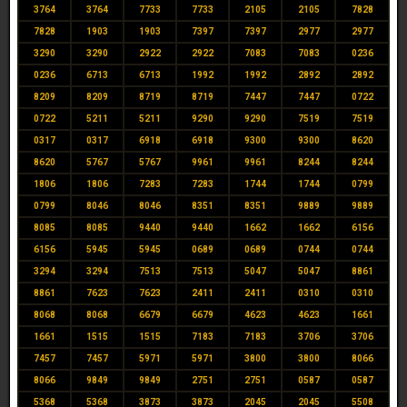
3764
3764
7733
7733
2105
2105
7828
7828
1903
1903
7397
7397
2977
2977
3290
3290
2922
2922
7083
7083
0236
0236
6713
6713
1992
1992
2892
2892
8209
8209
8719
8719
7447
7447
0722
0722
5211
5211
9290
9290
7519
7519
0317
0317
6918
6918
9300
9300
8620
8620
5767
5767
9961
9961
8244
8244
1806
1806
7283
7283
1744
1744
0799
0799
8046
8046
8351
8351
9889
9889
8085
8085
9440
9440
1662
1662
6156
6156
5945
5945
0689
0689
0744
0744
3294
3294
7513
7513
5047
5047
8861
8861
7623
7623
2411
2411
0310
0310
8068
8068
6679
6679
4623
4623
1661
1661
1515
1515
7183
7183
3706
3706
7457
7457
5971
5971
3800
3800
8066
8066
9849
9849
2751
2751
0587
0587
5368
5368
3873
3873
2045
2045
5508