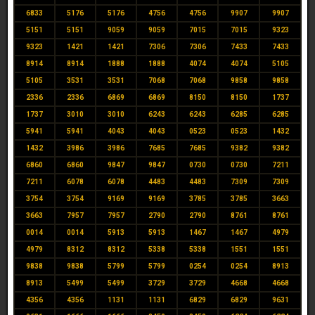
6833
5176
5176
4756
4756
9907
9907
5151
5151
9059
9059
7015
7015
9323
9323
1421
1421
7306
7306
7433
7433
8914
8914
1888
1888
4074
4074
5105
5105
3531
3531
7068
7068
9858
9858
2336
2336
6869
6869
8150
8150
1737
1737
3010
3010
6243
6243
6285
6285
5941
5941
4043
4043
0523
0523
1432
1432
3986
3986
7685
7685
9382
9382
6860
6860
9847
9847
0730
0730
7211
7211
6078
6078
4483
4483
7309
7309
3754
3754
9169
9169
3785
3785
3663
3663
7957
7957
2790
2790
8761
8761
0014
0014
5913
5913
1467
1467
4979
4979
8312
8312
5338
5338
1551
1551
9838
9838
5799
5799
0254
0254
8913
8913
5499
5499
3729
3729
4668
4668
4356
4356
1131
1131
6829
6829
9631