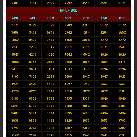
7381
7381
2797
2797
3598
3598
9178
TAHUN 2025
SEN
SEL
RAB
KAM
JUM
SAB
MIN
9178
9329
9329
9709
9709
5172
5172
3408
3408
6942
6942
1204
1204
2652
2652
0470
0470
3856
3856
8272
8272
2235
2235
9512
9512
5178
5178
9545
9545
4210
4210
9542
9542
8826
8826
8086
8086
2650
2650
4853
4853
9413
9413
9451
9451
1637
1637
3294
3294
7105
7105
2588
2588
2947
2947
1925
1925
3424
3424
1297
1297
4337
4337
4226
4226
8610
8610
7822
7822
6183
6183
8538
8538
4335
4335
0846
0846
5590
5590
8700
8700
0806
0806
3488
3488
5894
5894
5635
5635
8434
8434
8838
8838
1128
1128
2853
2853
9790
9790
3768
3768
9387
9387
0307
0307
2162
2162
0015
0015
9540
9540
2135