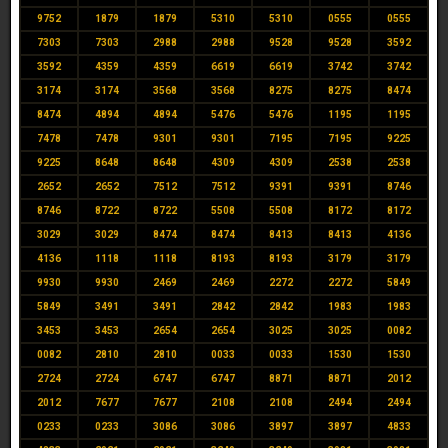
9752
1879
1879
5310
5310
0555
0555
7303
7303
2988
2988
9528
9528
3592
3592
4359
4359
6619
6619
3742
3742
3174
3174
3568
3568
8275
8275
8474
8474
4894
4894
5476
5476
1195
1195
7478
7478
9301
9301
7195
7195
9225
9225
8648
8648
4309
4309
2538
2538
2652
2652
7512
7512
9391
9391
8746
8746
8722
8722
5508
5508
8172
8172
3029
3029
8474
8474
8413
8413
4136
4136
1118
1118
8193
8193
3179
3179
9930
9930
2469
2469
2272
2272
5849
5849
3491
3491
2842
2842
1983
1983
3453
3453
2654
2654
3025
3025
0082
0082
2810
2810
0033
0033
1530
1530
2724
2724
6747
6747
8871
8871
2012
2012
7677
7677
2108
2108
2494
2494
0233
0233
3086
3086
3897
3897
4833