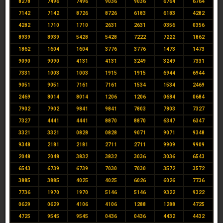
8278
7496
7496
9036
9036
6764
6764
7142
7142
8726
8726
6183
6183
4282
4282
1710
1710
2631
2631
0356
0356
8939
8939
5428
5428
7222
7222
1862
1862
1604
1604
3776
3776
1473
1473
9090
9090
4131
4131
3249
3249
7331
7331
1003
1003
1915
1915
6944
6944
9051
9051
7161
7161
1534
1534
2469
2469
8014
8014
1206
1206
0684
0684
7902
7902
9841
9841
7803
7803
7327
7327
4441
4441
8870
8870
6347
6347
3321
3321
0828
0828
9071
9071
9348
9348
2181
2181
2711
2711
9909
9909
2048
2048
3832
3832
3036
3036
6543
6543
6739
6739
7030
7030
3572
3572
3885
3885
4025
4025
6026
6026
7736
7736
1970
1970
5146
5146
9322
9322
0629
0629
4106
4106
1288
1288
4725
4725
9545
9545
0436
0436
4432
4432