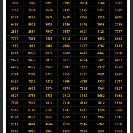
1260
1260
5995
5995
2264
2264
7387
7387
7574
7574
5175
5175
5795
5795
0588
0588
6578
6578
9256
9256
6435
6435
8059
8059
9446
9446
3098
3098
2884
2884
7847
7847
6121
6121
7777
7777
7238
7238
9012
9012
6692
6692
1887
1887
2883
2883
9767
9767
5834
5834
8270
8270
6632
6632
3360
3360
9477
9477
6011
6011
6323
6323
6407
6407
8597
8597
3887
3887
0972
0972
3724
3724
0715
0715
0521
0521
8421
8421
7212
7212
4788
4788
9737
9737
6939
6939
4374
4374
7364
7364
0827
0827
6735
6735
0912
0912
5682
5682
7305
7305
7610
7610
2812
2812
9346
9346
6145
6145
8241
8241
1226
1226
8503
8503
8659
8659
1947
1947
9911
9911
4644
4644
2615
2615
5968
5968
9880
9880
9963
9963
2699
2699
9752