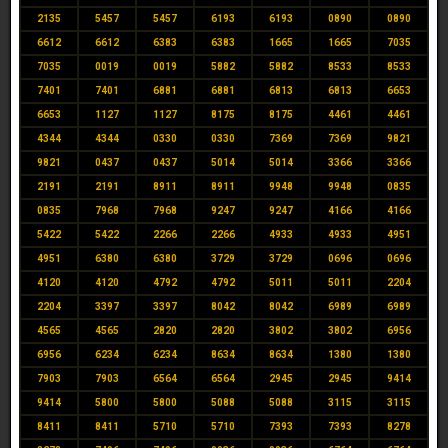
2135
5457
5457
6193
6193
0890
0890
6612
6612
6383
6383
1665
1665
7035
7035
0019
0019
5882
5882
8533
8533
7401
7401
6881
6881
6813
6813
6653
6653
1127
1127
8175
8175
4461
4461
4344
4344
0330
0330
7369
7369
9821
9821
0437
0437
5014
5014
3366
3366
2191
2191
8911
8911
9948
9948
0835
0835
7968
7968
9247
9247
4166
4166
5422
5422
2266
2266
4933
4933
4951
4951
6380
6380
3729
3729
0696
0696
4120
4120
4792
4792
5011
5011
2204
2204
3397
3397
8042
8042
6989
6989
4565
4565
2820
2820
3802
3802
6956
6956
6234
6234
8634
8634
1380
1380
7903
7903
6564
6564
2945
2945
9414
9414
5800
5800
5088
5088
3115
3115
8411
8411
5710
5710
7393
7393
8278