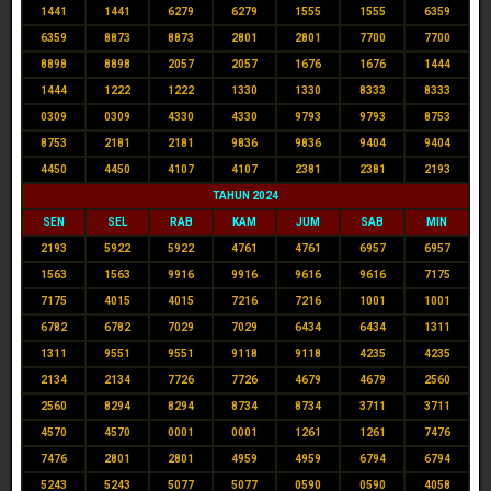
1441
1441
6279
6279
1555
1555
6359
6359
8873
8873
2801
2801
7700
7700
8898
8898
2057
2057
1676
1676
1444
1444
1222
1222
1330
1330
8333
8333
0309
0309
4330
4330
9793
9793
8753
8753
2181
2181
9836
9836
9404
9404
4450
4450
4107
4107
2381
2381
2193
TAHUN 2024
SEN
SEL
RAB
KAM
JUM
SAB
MIN
2193
5922
5922
4761
4761
6957
6957
1563
1563
9916
9916
9616
9616
7175
7175
4015
4015
7216
7216
1001
1001
6782
6782
7029
7029
6434
6434
1311
1311
9551
9551
9118
9118
4235
4235
2134
2134
7726
7726
4679
4679
2560
2560
8294
8294
8734
8734
3711
3711
4570
4570
0001
0001
1261
1261
7476
7476
2801
2801
4959
4959
6794
6794
5243
5243
5077
5077
0590
0590
4058