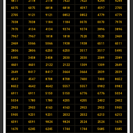
4877
2118
2118
7423
7423
4244
4244
6075
6075
6818
6818
4597
4597
2705
2705
9121
9121
0852
0852
4779
4779
7038
7038
1184
1184
0070
0070
7970
7970
4134
4134
9374
9374
3896
3896
7967
7967
1818
1818
7520
7520
2469
2469
5066
5066
1938
1938
6511
6511
2806
2806
6250
6250
3517
3517
5495
5495
3458
3458
2030
2030
2389
2389
4601
4601
2122
2122
1309
1309
2649
2649
8417
8417
3664
3664
2039
2039
4547
4547
8708
8708
7400
7400
8652
8652
4642
4642
5557
5557
0982
0982
6911
6911
5150
5150
6776
6776
5034
5034
1780
1780
4205
4205
2402
2402
2903
2903
4163
4163
2953
2953
5905
5905
9231
9231
2032
2032
6213
6213
6591
6591
9824
9824
2524
2524
1670
1670
6245
6245
1744
1744
5685
5685