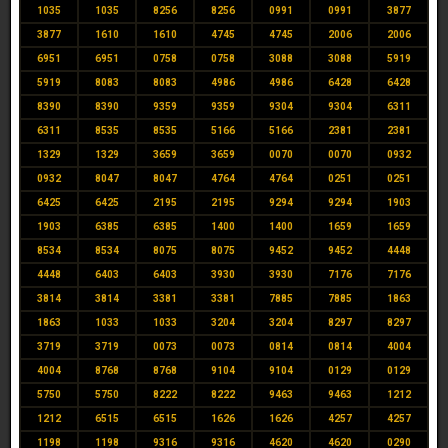
1035
1035
8256
8256
0991
0991
3877
3877
1610
1610
4745
4745
2006
2006
6951
6951
0758
0758
3088
3088
5919
5919
8083
8083
4986
4986
6428
6428
8390
8390
9359
9359
9304
9304
6311
6311
8535
8535
5166
5166
2381
2381
1329
1329
3659
3659
0070
0070
0932
0932
8047
8047
4764
4764
0251
0251
6425
6425
2195
2195
9294
9294
1903
1903
6385
6385
1400
1400
1659
1659
8534
8534
8075
8075
9452
9452
4448
4448
6403
6403
3930
3930
7176
7176
3814
3814
3381
3381
7885
7885
1863
1863
1033
1033
3204
3204
8297
8297
3719
3719
0073
0073
0814
0814
4004
4004
8768
8768
9104
9104
0129
0129
5750
5750
8222
8222
9463
9463
1212
1212
6515
6515
1626
1626
4257
4257
1198
1198
9316
9316
4620
4620
0290