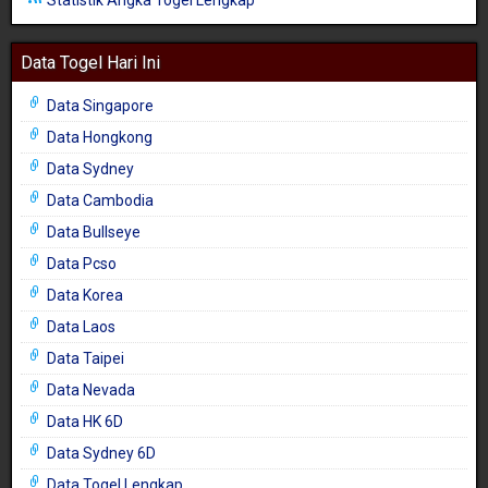
Data Togel Hari Ini
Data Singapore
Data Hongkong
Data Sydney
Data Cambodia
Data Bullseye
Data Pcso
Data Korea
Data Laos
Data Taipei
Data Nevada
Data HK 6D
Data Sydney 6D
Data Togel Lengkap