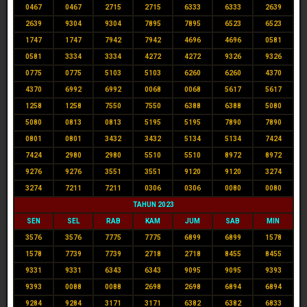
0467
0467
2715
2715
6333
6333
2639
2639
9304
9304
7895
7895
6523
6523
1747
1747
7942
7942
4696
4696
0581
0581
3334
3334
4272
4272
9326
9326
0775
0775
5103
5103
6260
6260
4370
4370
6992
6992
0068
0068
5617
5617
1258
1258
7550
7550
6388
6388
5080
5080
0813
0813
5195
5195
7890
7890
0801
0801
3432
3432
5134
5134
7424
7424
2980
2980
5510
5510
8972
8972
9276
9276
3551
3551
9120
9120
3274
3274
7211
7211
0306
0306
0080
0080
TAHUN 2023
SEN
SEL
RAB
KAM
JUM
SAB
MIN
3576
3576
7775
7775
6899
6899
1578
1578
7739
7739
2718
2718
8455
8455
9331
9331
6343
6343
9095
9095
9393
9393
0088
0088
2698
2698
6894
6894
9284
9284
3171
3171
6382
6382
6833