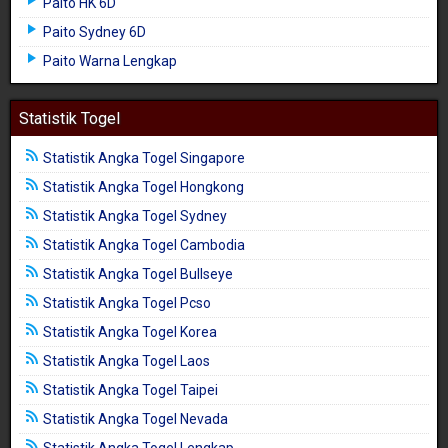
Paito HK 6D
Paito Sydney 6D
Paito Warna Lengkap
Statistik Togel
Statistik Angka Togel Singapore
Statistik Angka Togel Hongkong
Statistik Angka Togel Sydney
Statistik Angka Togel Cambodia
Statistik Angka Togel Bullseye
Statistik Angka Togel Pcso
Statistik Angka Togel Korea
Statistik Angka Togel Laos
Statistik Angka Togel Taipei
Statistik Angka Togel Nevada
Statistik Angka Togel Lengkap