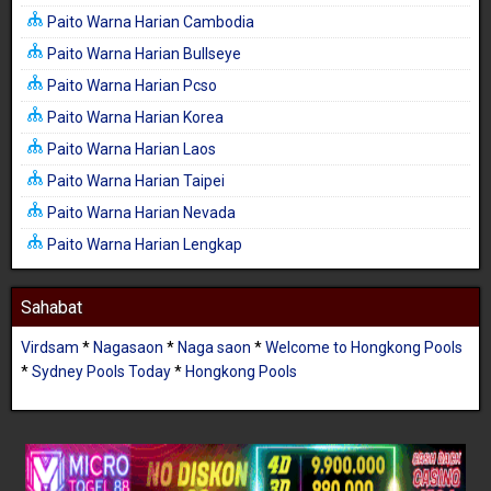
Paito Warna Harian Cambodia
Paito Warna Harian Bullseye
Paito Warna Harian Pcso
Paito Warna Harian Korea
Paito Warna Harian Laos
Paito Warna Harian Taipei
Paito Warna Harian Nevada
Paito Warna Harian Lengkap
Sahabat
Virdsam
*
Nagasaon
*
Naga saon
*
Welcome to Hongkong Pools
*
Sydney Pools Today
*
Hongkong Pools