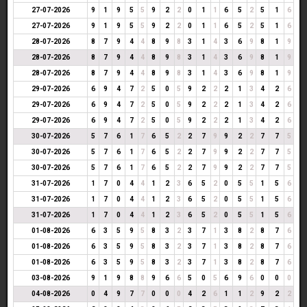
27-07-2026
9
1
9
5
5
9
2
2
0
1
1
6
5
2
5
1
6
27-07-2026
9
1
9
5
5
9
2
2
0
1
1
6
5
2
5
1
6
28-07-2026
8
7
9
4
4
8
9
8
3
1
4
3
6
9
8
1
9
28-07-2026
8
7
9
4
4
8
9
8
3
1
4
3
6
9
8
1
9
28-07-2026
8
7
9
4
4
8
9
8
3
1
4
3
6
9
8
1
9
29-07-2026
6
9
4
7
2
5
0
5
9
2
2
2
1
3
4
2
6
29-07-2026
6
9
4
7
2
5
0
5
9
2
2
2
1
3
4
2
6
29-07-2026
6
9
4
7
2
5
0
5
9
2
2
2
1
3
4
2
6
30-07-2026
5
7
6
1
7
6
5
2
2
7
9
9
2
2
7
7
5
30-07-2026
5
7
6
1
7
6
5
2
2
7
9
9
2
2
7
7
5
30-07-2026
5
7
6
1
7
6
5
2
2
7
9
9
2
2
7
7
5
31-07-2026
1
7
0
4
4
1
2
3
6
5
2
0
5
5
1
5
6
31-07-2026
1
7
0
4
4
1
2
3
6
5
2
0
5
5
1
5
6
31-07-2026
1
7
0
4
4
1
2
3
6
5
2
0
5
5
1
5
6
01-08-2026
6
3
5
9
5
8
3
2
3
7
1
3
8
2
8
7
6
01-08-2026
6
3
5
9
5
8
3
2
3
7
1
3
8
2
8
7
6
01-08-2026
6
3
5
9
5
8
3
2
3
7
1
3
8
2
8
7
6
03-08-2026
9
1
9
8
8
9
6
6
5
0
5
6
9
6
0
0
0
04-08-2026
0
4
9
7
7
0
0
0
4
2
6
1
1
2
9
2
2