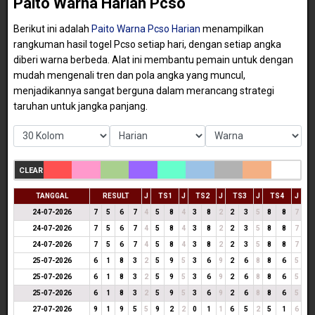
Paito Warna Harian Pcso
Berikut ini adalah
Paito Warna Pcso Harian
menampilkan
rangkuman hasil togel Pcso setiap hari, dengan setiap angka
diberi warna berbeda. Alat ini membantu pemain untuk dengan
mudah mengenali tren dan pola angka yang muncul,
menjadikannya sangat berguna dalam merancang strategi
taruhan untuk jangka panjang.
CLEAR
TANGGAL
RESULT
J
TS1
J
TS2
J
TS3
J
TS4
J
24-07-2026
7
5
6
7
4
5
8
4
3
8
2
2
3
5
8
8
7
24-07-2026
7
5
6
7
4
5
8
4
3
8
2
2
3
5
8
8
7
24-07-2026
7
5
6
7
4
5
8
4
3
8
2
2
3
5
8
8
7
25-07-2026
6
1
8
3
2
5
9
5
3
6
9
2
6
8
8
6
5
25-07-2026
6
1
8
3
2
5
9
5
3
6
9
2
6
8
8
6
5
25-07-2026
6
1
8
3
2
5
9
5
3
6
9
2
6
8
8
6
5
27-07-2026
9
1
9
5
5
9
2
2
0
1
1
6
5
2
5
1
6