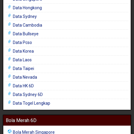
Data Hongkong
Data Sydney
Data Cambodia
Data Bullseye
Data Pcso
Data Korea
Data Laos
Data Taipei
Data Nevada
Data HK 6D
Data Sydney 6D
Data Togel Lengkap
Bola Merah 6D
Bola Merah Singapore