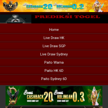
Home
Live Draw HK
Live Draw SGP
Live Draw Sydney
Paito Warna
Paito HK 6D
Paito Sydney 6D