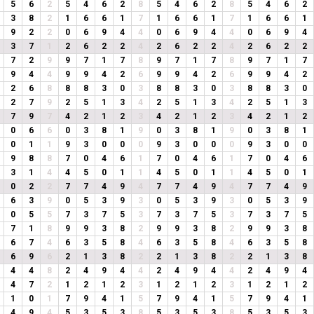
5
6
2
5
4
6
2
8
5
4
6
2
8
5
4
6
2
3
8
2
1
6
6
1
7
1
6
6
1
7
1
6
6
1
9
2
2
0
6
9
4
4
0
6
9
4
4
0
6
9
4
3
7
1
2
6
2
2
4
2
6
2
2
4
2
6
2
2
7
2
9
9
7
1
7
8
9
7
1
7
8
9
7
1
7
9
4
4
9
9
4
2
6
9
9
4
2
6
9
9
4
2
2
6
8
8
8
3
0
3
8
8
3
0
3
8
8
3
0
2
7
9
2
5
1
3
4
2
5
1
3
4
2
5
1
3
7
9
7
4
2
1
2
3
4
2
1
2
3
4
2
1
2
0
6
6
0
3
8
1
9
0
3
8
1
9
0
3
8
1
0
1
1
9
3
0
0
0
9
3
0
0
0
9
3
0
0
9
8
8
7
0
4
6
1
7
0
4
6
1
7
0
4
6
3
1
4
4
5
0
1
1
4
5
0
1
1
4
5
0
1
0
2
2
7
7
4
9
4
7
7
4
9
4
7
7
4
9
6
3
9
0
5
3
9
3
0
5
3
9
3
0
5
3
9
0
5
5
7
3
7
5
3
7
3
7
5
3
7
3
7
5
7
1
8
9
9
3
8
2
9
9
3
8
2
9
9
3
8
6
7
4
6
3
5
8
4
6
3
5
8
4
6
3
5
8
6
9
6
2
1
3
8
2
2
1
3
8
2
2
1
3
8
4
4
8
2
4
9
4
4
2
4
9
4
4
2
4
9
4
4
7
2
1
2
1
2
3
1
2
1
2
3
1
2
1
2
1
0
1
7
9
4
1
5
7
9
4
1
5
7
9
4
1
4
9
4
5
3
5
3
8
5
3
5
3
8
5
3
5
3