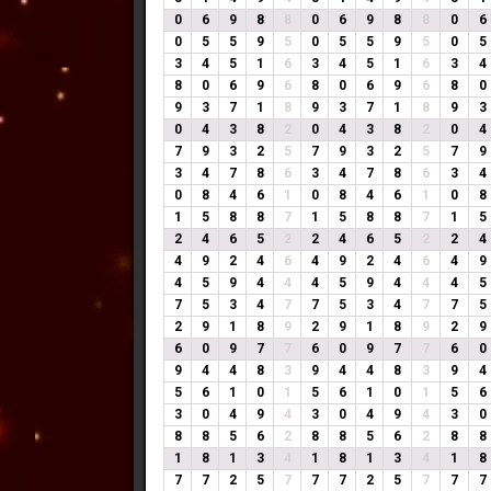
0
6
9
8
8
0
6
9
8
8
0
6
0
5
5
9
5
0
5
5
9
5
0
5
3
4
5
1
6
3
4
5
1
6
3
4
8
0
6
9
6
8
0
6
9
6
8
0
9
3
7
1
8
9
3
7
1
8
9
3
0
4
3
8
2
0
4
3
8
2
0
4
7
9
3
2
5
7
9
3
2
5
7
9
3
4
7
8
6
3
4
7
8
6
3
4
0
8
4
6
1
0
8
4
6
1
0
8
1
5
8
8
7
1
5
8
8
7
1
5
2
4
6
5
2
2
4
6
5
2
2
4
4
9
2
4
6
4
9
2
4
6
4
9
4
5
9
4
4
4
5
9
4
4
4
5
7
5
3
4
7
7
5
3
4
7
7
5
2
9
1
8
9
2
9
1
8
9
2
9
6
0
9
7
7
6
0
9
7
7
6
0
9
4
4
8
3
9
4
4
8
3
9
4
5
6
1
0
1
5
6
1
0
1
5
6
3
0
4
9
4
3
0
4
9
4
3
0
8
8
5
6
2
8
8
5
6
2
8
8
1
8
1
3
4
1
8
1
3
4
1
8
7
7
2
5
7
7
7
2
5
7
7
7