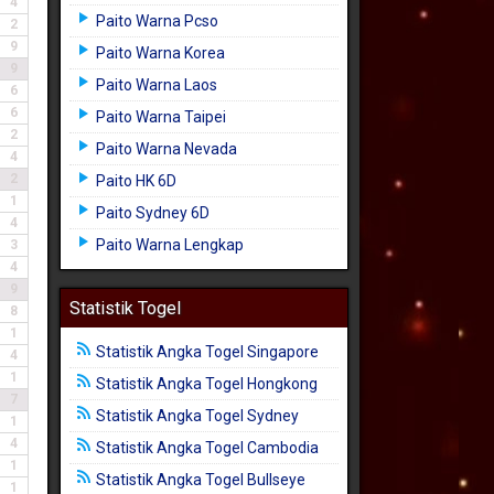
4
Paito Warna Pcso
2
9
Paito Warna Korea
9
Paito Warna Laos
6
6
Paito Warna Taipei
2
Paito Warna Nevada
4
2
Paito HK 6D
1
Paito Sydney 6D
4
Paito Warna Lengkap
3
4
9
Statistik Togel
8
1
Statistik Angka Togel Singapore
4
1
Statistik Angka Togel Hongkong
7
Statistik Angka Togel Sydney
1
4
Statistik Angka Togel Cambodia
1
Statistik Angka Togel Bullseye
1