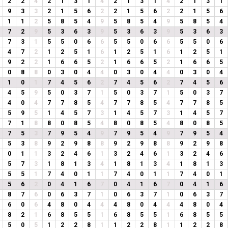
2
2
4
2
1
3
1
4
2
1
3
1
4
2
1
3
1
9
3
3
2
1
5
6
2
2
1
5
6
2
2
1
5
6
1
1
2
5
8
5
4
9
5
8
5
4
9
5
8
5
4
7
2
9
5
3
6
3
9
5
3
6
3
9
5
3
6
3
7
3
1
5
5
0
6
6
5
5
0
6
6
5
5
0
6
4
7
2
1
2
5
1
6
1
2
5
1
6
1
2
5
1
9
2
2
1
6
6
5
2
1
6
6
5
2
1
6
6
5
0
8
8
0
3
0
4
4
0
3
0
4
4
0
3
0
4
1
0
1
7
4
5
6
2
7
4
5
6
2
7
4
5
6
4
5
9
5
0
3
7
1
5
0
3
7
1
5
0
3
7
4
0
4
7
7
8
5
4
7
7
8
5
4
7
7
8
5
5
9
5
1
4
5
7
3
1
4
5
7
3
1
4
5
7
7
1
8
8
0
8
5
4
8
0
8
5
4
8
0
8
5
7
5
3
7
9
5
4
9
7
9
5
4
9
7
9
5
4
5
3
8
9
2
9
8
8
9
2
9
8
8
9
2
9
8
0
1
1
3
2
4
6
1
3
2
4
6
1
3
2
4
6
5
7
3
1
8
1
3
4
1
8
1
3
4
1
8
1
3
5
5
1
7
4
0
1
1
7
4
0
1
1
7
4
0
1
5
6
2
0
4
1
6
7
0
4
1
6
7
0
4
1
6
8
7
6
0
6
3
7
1
0
6
3
7
1
0
6
3
7
6
0
6
4
8
0
4
4
4
8
0
4
4
4
8
0
4
8
2
1
6
8
5
5
1
6
8
5
5
1
6
8
5
5
5
0
5
1
2
2
8
1
1
2
2
8
1
1
2
2
8