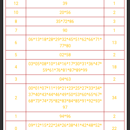
12
39
1
10
20*56
2
8
35*72*86
3
7
90
1
06*13*18*28*29*32*45*51*62*66*71*
6
13
77*80
5
02*58
2
03*05*08*10*14*16*17*30*31*36*47*
4
18
59*61*76*81*87*89*99
3
04*63
2
00*01*07*11*19*21*23*25*27*33*34*
37*40*43*44*46*49*50*53*60*65*67*
2
34
68*73*74*75*82*83*84*85*91*92*93*
97
1
94*96
2
09*12*15*22*24*26*38*41*42*48*52*
0
22