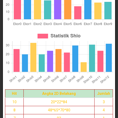
Hit
Angka 2D Belakang
Jumlah
10
20*22*84
3
8
48*65*70*80
4