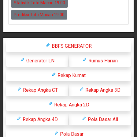
Statistik Toto Macau 19:00
Prediksi Toto Macau 19:00
BBFS GENERATOR
Generator LN
Rumus Harian
Rekap Kumat
Rekap Angka CT
Rekap Angka 3D
Rekap Angka 2D
Rekap Angka 4D
Pola Dasar All
Pola Dasar