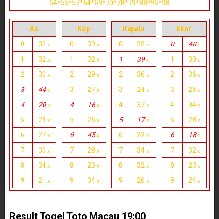
54*55*57*64*69*70*78*79*88*95*98
As
Kop
Kepala
Ekor
0
32
0
39
0
32
0
48
x
x
x
x
1
32
1
32
1
39
1
30
x
x
x
x
2
30
2
29
2
36
2
36
x
x
x
x
3
44
3
27
3
24
3
26
x
x
x
x
4
20
4
16
4
37
4
34
x
x
x
x
5
29
5
26
5
17
5
28
x
x
x
x
6
27
6
45
6
22
6
18
x
x
x
x
7
30
7
28
7
34
7
32
x
x
x
x
8
34
8
23
8
32
8
23
x
x
x
x
9
21
9
34
9
26
9
24
x
x
x
x
Result Togel Toto Macau 19:00