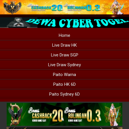
Home
Live Draw HK
Live Draw SGP
Live Draw Sydney
Paito Warna
Paito HK 6D
Paito Sydney 6D