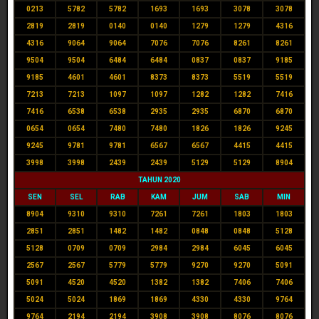
0213
5782
5782
1693
1693
3078
3078
2819
2819
0140
0140
1279
1279
4316
4316
9064
9064
7076
7076
8261
8261
9504
9504
6484
6484
0837
0837
9185
9185
4601
4601
8373
8373
5519
5519
7213
7213
1097
1097
1282
1282
7416
7416
6538
6538
2935
2935
6870
6870
0654
0654
7480
7480
1826
1826
9245
9245
9781
9781
6567
6567
4415
4415
3998
3998
2439
2439
5129
5129
8904
TAHUN 2020
SEN
SEL
RAB
KAM
JUM
SAB
MIN
8904
9310
9310
7261
7261
1803
1803
2851
2851
1482
1482
0848
0848
5128
5128
0709
0709
2984
2984
6045
6045
2567
2567
5779
5779
9270
9270
5091
5091
4520
4520
1382
1382
7406
7406
5024
5024
1869
1869
4330
4330
9764
9764
2194
2194
3908
3908
8076
8076