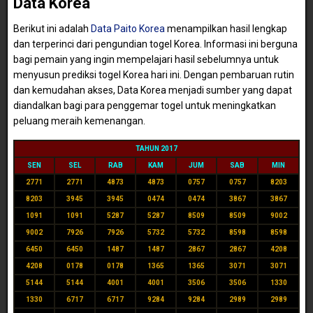
Data Korea
Berikut ini adalah
Data Paito Korea
menampilkan hasil lengkap
dan terperinci dari pengundian togel Korea. Informasi ini berguna
bagi pemain yang ingin mempelajari hasil sebelumnya untuk
menyusun prediksi togel Korea hari ini. Dengan pembaruan rutin
dan kemudahan akses, Data Korea menjadi sumber yang dapat
diandalkan bagi para penggemar togel untuk meningkatkan
peluang meraih kemenangan.
TAHUN 2017
SEN
SEL
RAB
KAM
JUM
SAB
MIN
2771
2771
4873
4873
0757
0757
8203
8203
3945
3945
0474
0474
3867
3867
1091
1091
5287
5287
8509
8509
9002
9002
7926
7926
5732
5732
8598
8598
6450
6450
1487
1487
2867
2867
4208
4208
0178
0178
1365
1365
3071
3071
5144
5144
4001
4001
3506
3506
1330
1330
6717
6717
9284
9284
2989
2989