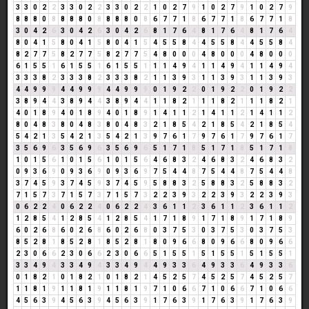
3
3
0
2
2
3
3
0
2
2
3
3
0
2
2
1
0
2
7
9
1
0
2
7
9
1
0
2
7
9
8
8
8
0
8
8
8
8
0
8
8
8
8
0
8
6
7
7
1
8
6
7
7
1
8
6
7
7
1
8
3
0
4
2
6
3
0
4
2
6
3
0
4
2
6
8
1
7
6
4
8
1
7
6
4
8
1
7
6
4
8
0
4
1
5
8
0
4
1
5
8
0
4
1
5
4
5
5
8
4
4
5
5
8
4
4
5
5
8
4
8
2
7
7
5
8
2
7
7
5
8
2
7
7
5
4
8
0
0
0
4
8
0
0
0
4
8
0
0
0
6
1
5
5
1
6
1
5
5
1
6
1
5
5
1
1
1
4
9
4
1
1
4
9
4
1
1
4
9
4
3
3
3
8
2
3
3
3
8
2
3
3
3
8
2
1
1
3
9
3
1
1
3
9
3
1
1
3
9
3
4
4
9
9
9
4
4
9
9
9
4
4
9
9
9
0
1
9
2
2
0
1
9
2
2
0
1
9
2
2
3
8
9
4
4
3
8
9
4
4
3
8
9
4
4
1
1
8
2
1
1
1
8
2
1
1
1
8
2
1
4
0
1
8
9
4
0
1
8
9
4
0
1
8
9
1
4
1
1
2
1
4
1
1
2
1
4
1
1
2
8
0
4
8
3
8
0
4
8
3
8
0
4
8
3
2
1
8
5
4
2
1
8
5
4
2
1
8
5
4
5
4
2
1
3
5
4
2
1
3
5
4
2
1
3
9
7
6
1
7
9
7
6
1
7
9
7
6
1
7
3
5
6
9
6
3
5
6
9
6
3
5
6
9
6
5
1
7
1
8
5
1
7
1
8
5
1
7
1
8
1
0
1
5
6
1
0
1
5
6
1
0
1
5
6
4
6
8
3
2
4
6
8
3
2
4
6
8
3
2
0
9
3
6
9
0
9
3
6
9
0
9
3
6
9
7
5
4
4
8
7
5
4
4
8
7
5
4
4
8
3
7
4
5
9
3
7
4
5
9
3
7
4
5
9
5
8
8
3
2
5
8
8
3
2
5
8
8
3
2
7
1
5
7
3
7
1
5
7
3
7
1
5
7
3
2
2
3
9
3
2
2
3
9
3
2
2
3
9
3
0
6
2
2
4
0
6
2
2
4
0
6
2
2
4
3
6
1
1
2
3
6
1
1
2
3
6
1
1
2
1
2
8
5
4
1
2
8
5
4
1
2
8
5
4
1
7
1
8
9
1
7
1
8
9
1
7
1
8
9
6
0
2
6
8
6
0
2
6
8
6
0
2
6
8
0
3
7
5
3
0
3
7
5
3
0
3
7
5
3
8
5
2
8
1
8
5
2
8
1
8
5
2
8
1
8
0
9
6
6
8
0
9
6
6
8
0
9
6
6
2
3
0
6
6
2
3
0
6
6
2
3
0
6
6
5
1
5
5
1
5
1
5
5
1
5
1
5
5
1
3
3
4
9
4
3
3
4
9
4
3
3
4
9
4
4
9
3
3
6
4
9
3
3
6
4
9
3
3
6
0
1
8
2
1
0
1
8
2
1
0
1
8
2
1
4
5
2
5
7
4
5
2
5
7
4
5
2
5
7
1
1
8
1
9
1
1
8
1
9
1
1
8
1
9
7
1
0
6
6
7
1
0
6
6
7
1
0
6
6
4
5
6
3
9
4
5
6
3
9
4
5
6
3
9
1
7
6
3
9
1
7
6
3
9
1
7
6
3
9