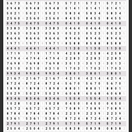
5
6
7
3
1
5
6
7
3
1
5
6
7
3
1
5
7
2
1
3
5
7
2
1
3
5
7
2
1
3
0
9
4
8
3
0
9
4
8
3
0
9
4
8
3
0
1
4
1
5
0
1
4
1
5
0
1
4
1
5
5
0
2
1
3
5
0
2
1
3
5
0
2
1
3
5
8
3
4
7
5
8
3
4
7
5
8
3
4
7
2
5
6
0
6
2
5
6
0
6
2
5
6
0
6
8
4
5
5
1
8
4
5
5
1
8
4
5
5
1
0
4
7
5
3
0
4
7
5
3
0
4
7
5
3
0
4
1
0
1
0
4
1
0
1
0
4
1
0
1
3
3
8
3
2
3
3
8
3
2
3
3
8
3
2
0
4
6
4
1
0
4
6
4
1
0
4
6
4
1
0
3
6
3
9
0
3
6
3
9
0
3
6
3
9
0
5
2
3
5
0
5
2
3
5
0
5
2
3
5
8
6
4
6
1
8
6
4
6
1
8
6
4
6
1
8
9
4
6
1
8
9
4
6
1
8
9
4
6
1
1
9
7
1
8
1
9
7
1
8
1
9
7
1
8
8
5
8
8
7
8
5
8
8
7
8
5
8
8
7
4
4
4
1
5
4
4
4
1
5
4
4
4
1
5
1
1
3
0
3
1
1
3
0
3
1
1
3
0
3
1
7
1
9
1
1
7
1
9
1
1
7
1
9
1
4
2
5
8
4
4
2
5
8
4
4
2
5
8
4
4
7
9
4
4
4
7
9
4
4
4
7
9
4
4
2
2
8
3
2
2
2
8
3
2
2
2
8
3
2
7
6
9
8
8
7
6
9
8
8
7
6
9
8
8
3
0
1
3
4
3
0
1
3
4
3
0
1
3
4
0
3
1
0
1
0
3
1
0
1
0
3
1
0
1
1
7
0
3
3
1
7
0
3
3
1
7
0
3
3
9
9
3
4
7
9
9
3
4
7
9
9
3
4
7
3
8
0
1
1
3
8
0
1
1
3
8
0
1
1
2
1
6
7
4
2
1
6
7
4
2
1
6
7
4
4
2
1
4
5
4
2
1
4
5
4
2
1
4
5
8
7
2
4
6
8
7
2
4
6
8
7
2
4
6
5
6
7
0
7
5
6
7
0
7
5
6
7
0
7
1
8
9
8
8
1
8
9
8
8
1
8
9
8
8
8
8
0
1
1
8
8
0
1
1
8
8
0
1
1
5
0
2
9
2
5
0
2
9
2
5
0
2
9
2
6
0
6
8
5
6
0
6
8
5
6
0
6
8
5
8
3
4
6
1
8
3
4
6
1
8
3
4
6
1
1
5
5
4
9
1
5
5
4
9
1
5
5
4
9
1
0
2
8
1
1
0
2
8
1
1
0
2
8
1
0
4
5
0
5
0
4
5
0
5
0
4
5
0
5
6
5
7
2
9
6
5
7
2
9
6
5
7
2
9
7
0
8
9
8
7
0
8
9
8
7
0
8
9
8
8
7
8
4
3
8
7
8
4
3
8
7
8
4
3
2
2
3
9
3
2
2
3
9
3
2
2
3
9
3
5
3
6
1
7
5
3
6
1
7
5
3
6
1
7
8
7
2
4
6
8
7
2
4
6
8
7
2
4
6
2
7
9
1
1
2
7
9
1
1
2
7
9
1
1
5
7
1
9
1
5
7
1
9
1
5
7
1
9
1
2
5
0
4
4
2
5
0
4
4
2
5
0
4
4
0
8
3
8
2
0
8
3
8
2
0
8
3
8
2