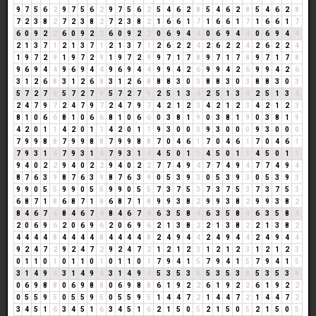
9
7
5
6
2
9
7
5
6
2
9
7
5
6
2
5
4
6
2
8
5
4
6
2
8
5
4
6
2
8
7
2
3
8
2
7
2
3
8
2
7
2
3
8
2
1
6
6
1
7
1
6
6
1
7
1
6
6
1
7
6
0
9
2
2
6
0
9
2
2
6
0
9
2
2
0
6
9
4
4
0
6
9
4
4
0
6
9
4
4
2
1
3
7
1
2
1
3
7
1
2
1
3
7
1
2
6
2
2
4
2
6
2
2
4
2
6
2
2
4
1
9
7
2
9
1
9
7
2
9
1
9
7
2
9
9
7
1
7
8
9
7
1
7
8
9
7
1
7
8
9
6
9
4
4
9
6
9
4
4
9
6
9
4
4
9
9
4
2
6
9
9
4
2
6
9
9
4
2
6
3
1
2
6
8
3
1
2
6
8
3
1
2
6
8
8
8
3
0
3
8
8
3
0
3
8
8
3
0
3
5
7
2
7
9
5
7
2
7
9
5
7
2
7
9
2
5
1
3
4
2
5
1
3
4
2
5
1
3
4
2
4
7
9
7
2
4
7
9
7
2
4
7
9
7
4
2
1
2
3
4
2
1
2
3
4
2
1
2
3
8
1
0
6
6
8
1
0
6
6
8
1
0
6
6
0
3
8
1
9
0
3
8
1
9
0
3
8
1
9
4
2
0
1
1
4
2
0
1
1
4
2
0
1
1
9
3
0
0
0
9
3
0
0
0
9
3
0
0
0
7
9
9
8
8
7
9
9
8
8
7
9
9
8
8
7
0
4
6
1
7
0
4
6
1
7
0
4
6
1
7
9
3
1
4
7
9
3
1
4
7
9
3
1
4
4
5
0
1
1
4
5
0
1
1
4
5
0
1
1
9
4
0
2
2
9
4
0
2
2
9
4
0
2
2
7
7
4
9
4
7
7
4
9
4
7
7
4
9
4
8
7
6
3
9
8
7
6
3
9
8
7
6
3
9
0
5
3
9
3
0
5
3
9
3
0
5
3
9
3
9
9
0
5
5
9
9
0
5
5
9
9
0
5
5
7
3
7
5
3
7
3
7
5
3
7
3
7
5
3
6
8
7
1
8
6
8
7
1
8
6
8
7
1
8
9
9
3
8
2
9
9
3
8
2
9
9
3
8
2
8
4
6
7
4
8
4
6
7
4
8
4
6
7
4
6
3
5
8
4
6
3
5
8
4
6
3
5
8
4
2
0
6
9
6
2
0
6
9
6
2
0
6
9
6
2
1
3
8
2
2
1
3
8
2
2
1
3
8
2
4
4
4
4
8
4
4
4
4
8
4
4
4
4
8
2
4
9
4
4
2
4
9
4
4
2
4
9
4
4
9
2
4
7
2
9
2
4
7
2
9
2
4
7
2
1
2
1
2
3
1
2
1
2
3
1
2
1
2
3
0
1
1
0
1
0
1
1
0
1
0
1
1
0
1
7
9
4
1
5
7
9
4
1
5
7
9
4
1
5
3
1
4
9
4
3
1
4
9
4
3
1
4
9
4
5
3
5
3
8
5
3
5
3
8
5
3
5
3
8
0
6
9
8
8
0
6
9
8
8
0
6
9
8
8
6
1
9
2
2
6
1
9
2
2
6
1
9
2
2
0
5
5
9
5
0
5
5
9
5
0
5
5
9
5
1
4
4
7
2
1
4
4
7
2
1
4
4
7
2
3
4
5
1
6
3
4
5
1
6
3
4
5
1
6
2
1
5
0
5
2
1
5
0
5
2
1
5
0
5