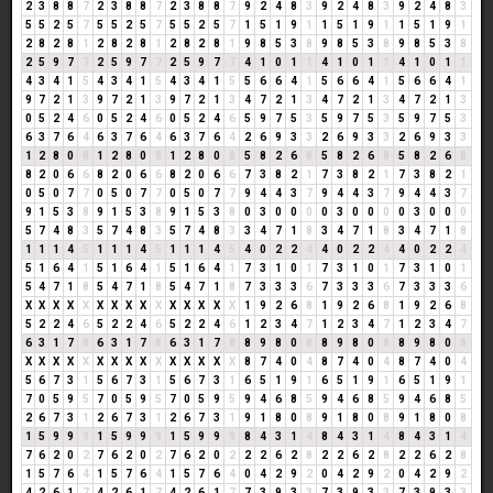
2
3
8
8
7
2
3
8
8
7
2
3
8
8
7
9
2
4
8
3
9
2
4
8
3
9
2
4
8
3
5
5
2
5
7
5
5
2
5
7
5
5
2
5
7
1
5
1
9
1
1
5
1
9
1
1
5
1
9
1
2
8
2
8
1
2
8
2
8
1
2
8
2
8
1
9
8
5
3
8
9
8
5
3
8
9
8
5
3
8
2
5
9
7
7
2
5
9
7
7
2
5
9
7
7
4
1
0
1
1
4
1
0
1
1
4
1
0
1
1
4
3
4
1
5
4
3
4
1
5
4
3
4
1
5
5
6
6
4
1
5
6
6
4
1
5
6
6
4
1
9
7
2
1
3
9
7
2
1
3
9
7
2
1
3
4
7
2
1
3
4
7
2
1
3
4
7
2
1
3
0
5
2
4
6
0
5
2
4
6
0
5
2
4
6
5
9
7
5
3
5
9
7
5
3
5
9
7
5
3
6
3
7
6
4
6
3
7
6
4
6
3
7
6
4
2
6
9
3
3
2
6
9
3
3
2
6
9
3
3
1
2
8
0
8
1
2
8
0
8
1
2
8
0
8
5
8
2
6
8
5
8
2
6
8
5
8
2
6
8
8
2
0
6
6
8
2
0
6
6
8
2
0
6
6
7
3
8
2
1
7
3
8
2
1
7
3
8
2
1
0
5
0
7
7
0
5
0
7
7
0
5
0
7
7
9
4
4
3
7
9
4
4
3
7
9
4
4
3
7
9
1
5
3
8
9
1
5
3
8
9
1
5
3
8
0
3
0
0
0
0
3
0
0
0
0
3
0
0
0
5
7
4
8
3
5
7
4
8
3
5
7
4
8
3
3
4
7
1
8
3
4
7
1
8
3
4
7
1
8
1
1
1
4
5
1
1
1
4
5
1
1
1
4
5
4
0
2
2
4
4
0
2
2
4
4
0
2
2
4
5
1
6
4
1
5
1
6
4
1
5
1
6
4
1
7
3
1
0
1
7
3
1
0
1
7
3
1
0
1
5
4
7
1
8
5
4
7
1
8
5
4
7
1
8
7
3
3
3
6
7
3
3
3
6
7
3
3
3
6
X
X
X
X
X
X
X
X
X
X
X
X
X
X
X
1
9
2
6
8
1
9
2
6
8
1
9
2
6
8
5
2
2
4
6
5
2
2
4
6
5
2
2
4
6
1
2
3
4
7
1
2
3
4
7
1
2
3
4
7
6
3
1
7
8
6
3
1
7
8
6
3
1
7
8
8
9
8
0
8
8
9
8
0
8
8
9
8
0
8
X
X
X
X
X
X
X
X
X
X
X
X
X
X
X
8
7
4
0
4
8
7
4
0
4
8
7
4
0
4
5
6
7
3
1
5
6
7
3
1
5
6
7
3
1
6
5
1
9
1
6
5
1
9
1
6
5
1
9
1
7
0
5
9
5
7
0
5
9
5
7
0
5
9
5
9
4
6
8
5
9
4
6
8
5
9
4
6
8
5
2
6
7
3
1
2
6
7
3
1
2
6
7
3
1
9
1
8
0
8
9
1
8
0
8
9
1
8
0
8
1
5
9
9
9
1
5
9
9
9
1
5
9
9
9
8
4
3
1
4
8
4
3
1
4
8
4
3
1
4
7
6
2
0
2
7
6
2
0
2
7
6
2
0
2
2
2
6
2
8
2
2
6
2
8
2
2
6
2
8
1
5
7
6
4
1
5
7
6
4
1
5
7
6
4
0
4
2
9
2
0
4
2
9
2
0
4
2
9
2
4
2
6
1
7
4
2
6
1
7
4
2
6
1
7
7
3
9
3
3
7
3
9
3
3
7
3
9
3
3