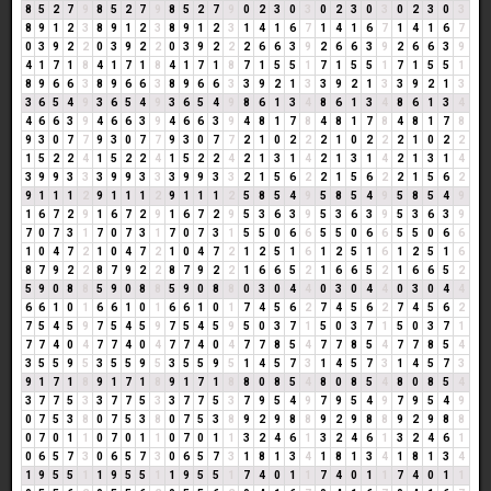
8
5
2
7
9
8
5
2
7
9
8
5
2
7
9
0
2
3
0
3
0
2
3
0
3
0
2
3
0
3
8
9
1
2
3
8
9
1
2
3
8
9
1
2
3
1
4
1
6
7
1
4
1
6
7
1
4
1
6
7
0
3
9
2
2
0
3
9
2
2
0
3
9
2
2
2
6
6
3
9
2
6
6
3
9
2
6
6
3
9
4
1
7
1
8
4
1
7
1
8
4
1
7
1
8
7
1
5
5
1
7
1
5
5
1
7
1
5
5
1
8
9
6
6
3
8
9
6
6
3
8
9
6
6
3
3
9
2
1
3
3
9
2
1
3
3
9
2
1
3
3
6
5
4
9
3
6
5
4
9
3
6
5
4
9
8
6
1
3
4
8
6
1
3
4
8
6
1
3
4
4
6
6
3
9
4
6
6
3
9
4
6
6
3
9
4
8
1
7
8
4
8
1
7
8
4
8
1
7
8
9
3
0
7
7
9
3
0
7
7
9
3
0
7
7
2
1
0
2
2
2
1
0
2
2
2
1
0
2
2
1
5
2
2
4
1
5
2
2
4
1
5
2
2
4
2
1
3
1
4
2
1
3
1
4
2
1
3
1
4
3
9
9
3
3
3
9
9
3
3
3
9
9
3
3
2
1
5
6
2
2
1
5
6
2
2
1
5
6
2
9
1
1
1
2
9
1
1
1
2
9
1
1
1
2
5
8
5
4
9
5
8
5
4
9
5
8
5
4
9
1
6
7
2
9
1
6
7
2
9
1
6
7
2
9
5
3
6
3
9
5
3
6
3
9
5
3
6
3
9
7
0
7
3
1
7
0
7
3
1
7
0
7
3
1
5
5
0
6
6
5
5
0
6
6
5
5
0
6
6
1
0
4
7
2
1
0
4
7
2
1
0
4
7
2
1
2
5
1
6
1
2
5
1
6
1
2
5
1
6
8
7
9
2
2
8
7
9
2
2
8
7
9
2
2
1
6
6
5
2
1
6
6
5
2
1
6
6
5
2
5
9
0
8
8
5
9
0
8
8
5
9
0
8
8
0
3
0
4
4
0
3
0
4
4
0
3
0
4
4
6
6
1
0
1
6
6
1
0
1
6
6
1
0
1
7
4
5
6
2
7
4
5
6
2
7
4
5
6
2
7
5
4
5
9
7
5
4
5
9
7
5
4
5
9
5
0
3
7
1
5
0
3
7
1
5
0
3
7
1
7
7
4
0
4
7
7
4
0
4
7
7
4
0
4
7
7
8
5
4
7
7
8
5
4
7
7
8
5
4
3
5
5
9
5
3
5
5
9
5
3
5
5
9
5
1
4
5
7
3
1
4
5
7
3
1
4
5
7
3
9
1
7
1
8
9
1
7
1
8
9
1
7
1
8
8
0
8
5
4
8
0
8
5
4
8
0
8
5
4
3
7
7
5
3
3
7
7
5
3
3
7
7
5
3
7
9
5
4
9
7
9
5
4
9
7
9
5
4
9
0
7
5
3
8
0
7
5
3
8
0
7
5
3
8
9
2
9
8
8
9
2
9
8
8
9
2
9
8
8
0
7
0
1
1
0
7
0
1
1
0
7
0
1
1
3
2
4
6
1
3
2
4
6
1
3
2
4
6
1
0
6
5
7
3
0
6
5
7
3
0
6
5
7
3
1
8
1
3
4
1
8
1
3
4
1
8
1
3
4
1
9
5
5
1
1
9
5
5
1
1
9
5
5
1
7
4
0
1
1
7
4
0
1
1
7
4
0
1
1