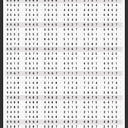
6
0
8
8
7
6
0
8
8
7
6
0
8
8
7
2
7
5
7
3
2
7
5
7
3
2
7
5
7
3
9
3
6
2
8
9
3
6
2
8
9
3
6
2
8
7
8
3
4
7
7
8
3
4
7
7
8
3
4
7
7
6
1
5
6
7
6
1
5
6
7
6
1
5
6
4
4
5
2
7
4
4
5
2
7
4
4
5
2
7
2
5
4
2
6
2
5
4
2
6
2
5
4
2
6
0
8
9
3
3
0
8
9
3
3
0
8
9
3
3
0
6
0
1
1
0
6
0
1
1
0
6
0
1
1
1
5
4
0
4
1
5
4
0
4
1
5
4
0
4
9
9
4
5
9
9
9
4
5
9
9
9
4
5
9
8
0
3
7
1
8
0
3
7
1
8
0
3
7
1
6
6
9
1
1
6
6
9
1
1
6
6
9
1
1
6
9
6
7
4
6
9
6
7
4
6
9
6
7
4
2
5
5
2
7
2
5
5
2
7
2
5
5
2
7
1
6
5
1
6
1
6
5
1
6
1
6
5
1
6
8
6
9
2
2
8
6
9
2
2
8
6
9
2
2
5
1
7
2
9
5
1
7
2
9
5
1
7
2
9
5
0
7
4
2
5
0
7
4
2
5
0
7
4
2
2
5
8
3
2
2
5
8
3
2
2
5
8
3
2
6
6
2
3
5
6
6
2
3
5
6
6
2
3
5
9
2
6
7
4
9
2
6
7
4
9
2
6
7
4
0
0
7
9
7
0
0
7
9
7
0
0
7
9
7
9
1
2
5
7
9
1
2
5
7
9
1
2
5
7
2
9
8
4
3
2
9
8
4
3
2
9
8
4
3
3
3
0
7
7
3
3
0
7
7
3
3
0
7
7
5
6
1
0
1
5
6
1
0
1
5
6
1
0
1
4
0
0
1
1
4
0
0
1
1
4
0
0
1
1
5
6
6
5
2
5
6
6
5
2
5
6
6
5
2
4
6
7
3
1
4
6
7
3
1
4
6
7
3
1
1
9
6
7
4
1
9
6
7
4
1
9
6
7
4
1
7
1
7
8
1
7
1
7
8
1
7
1
7
8
7
1
1
8
9
7
1
1
8
9
7
1
1
8
9
3
1
3
0
3
3
1
3
0
3
3
1
3
0
3
3
1
0
8
8
3
1
0
8
8
3
1
0
8
8
7
2
7
4
2
7
2
7
4
2
7
2
7
4
2
6
9
3
4
7
6
9
3
4
7
6
9
3
4
7
7
1
6
2
8
7
1
6
2
8
7
1
6
2
8
9
8
0
8
8
9
8
0
8
8
9
8
0
8
8
3
8
0
6
6
3
8
0
6
6
3
8
0
6
6
7
4
8
2
1
7
4
8
2
1
7
4
8
2
1
0
6
7
9
7
0
6
7
9
7
0
6
7
9
7
4
4
8
8
7
4
4
8
8
7
4
4
8
8
7
6
4
7
5
3
6
4
7
5
3
6
4
7
5
3
2
3
8
5
4
2
3
8
5
4
2
3
8
5
4
6
2
1
2
3
6
2
1
2
3
6
2
1
2
3
3
4
3
0
3
3
4
3
0
3
3
4
3
0
3
2
1
5
3
8
2
1
5
3
8
2
1
5
3
8
1
9
6
8
5
1
9
6
8
5
1
9
6
8
5
9
6
6
5
2
9
6
6
5
2
9
6
6
5
2
4
9
6
4
1
4
9
6
4
1
4
9
6
4
1
4
8
7
2
9
4
8
7
2
9
4
8
7
2
9
5
0
8
7
6
5
0
8
7
6
5
0
8
7
6
3
9
0
7
7
3
9
0
7
7
3
9
0
7
7