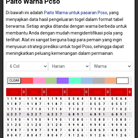
Paito Warna Pcso
Di bawah ini adalah
Paito Warna untuk pasaran Pcso
, yang
menyajikan data hasil pengeluaran togel dalam format tabel
berwarna. Setiap angka ditandai dengan warna berbeda untuk
membantu Anda dengan mudah mengidentifikasi pola yang
terlihat. Alat ini sangat berguna bagi para pemain yang ingin
menyusun strategi prediksi untuk togel Pcso, sehingga dapat
meningkatkan peluang kemenangan dalam permainan.
CLEAR
SEN
SEL
RAB
KAM
JUM
SAB
D
D
D
D
D
D
1
1
9
4
4
1
1
9
4
4
1
1
9
4
4
5
5
6
4
1
5
5
6
4
1
5
5
6
4
1
9
1
8
7
6
9
1
8
7
6
9
1
8
7
6
0
5
5
7
3
0
5
5
7
3
0
5
5
7
3
1
7
1
0
1
1
7
1
0
1
1
7
1
0
1
7
1
0
2
2
7
1
0
2
2
7
1
0
2
2
6
3
3
7
1
6
3
3
7
1
6
3
3
7
1
6
8
9
1
1
6
8
9
1
1
6
8
9
1
1
9
1
9
0
9
9
1
9
0
9
9
1
9
0
9
1
0
8
0
8
1
0
8
0
8
1
0
8
0
8
3
1
2
0
2
3
1
2
0
2
3
1
2
0
2
9
9
9
4
4
9
9
9
4
4
9
9
9
4
4
3
9
8
7
6
3
9
8
7
6
3
9
8
7
6
6
8
6
3
9
6
8
6
3
9
6
8
6
3
9
8
0
4
7
2
8
0
4
7
2
8
0
4
7
2
9
1
2
6
8
9
1
2
6
8
9
1
2
6
8