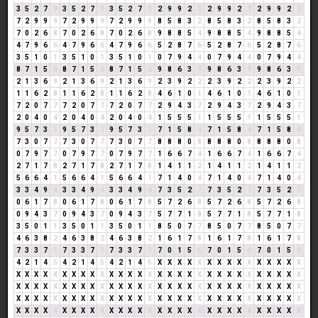
3
5
2
7
9
3
5
2
7
9
3
5
2
7
9
2
9
9
2
2
2
9
9
2
2
2
9
9
2
2
7
2
9
9
9
7
2
9
9
9
7
2
9
9
9
8
5
8
3
2
8
5
8
3
2
8
5
8
3
2
7
0
2
6
8
7
0
2
6
8
7
0
2
6
8
9
8
8
5
4
9
8
8
5
4
9
8
8
5
4
4
7
9
6
6
4
7
9
6
6
4
7
9
6
6
5
2
8
7
6
5
2
8
7
6
5
2
8
7
6
3
5
1
0
1
3
5
1
0
1
3
5
1
0
1
0
7
9
4
4
0
7
9
4
4
0
7
9
4
4
8
7
1
5
6
8
7
1
5
6
8
7
1
5
6
9
8
6
3
9
9
8
6
3
9
9
8
6
3
9
2
1
3
6
9
2
1
3
6
9
2
1
3
6
9
2
3
9
2
2
2
3
9
2
2
2
3
9
2
2
1
1
6
2
8
1
1
6
2
8
1
1
6
2
8
4
6
1
0
1
4
6
1
0
1
4
6
1
0
1
7
2
0
7
7
7
2
0
7
7
7
2
0
7
7
2
9
4
3
7
2
9
4
3
7
2
9
4
3
7
2
0
4
0
4
2
0
4
0
4
2
0
4
0
4
1
5
5
5
1
1
5
5
5
1
1
5
5
5
1
9
5
7
3
1
9
5
7
3
1
9
5
7
3
1
7
1
5
8
4
7
1
5
8
4
7
1
5
8
4
7
3
0
7
7
7
3
0
7
7
7
3
0
7
7
8
8
8
0
8
8
8
8
0
8
8
8
8
0
8
0
7
9
7
7
0
7
9
7
7
0
7
9
7
7
1
6
6
7
4
1
6
6
7
4
1
6
6
7
4
2
7
1
7
8
2
7
1
7
8
2
7
1
7
8
1
4
1
1
2
1
4
1
1
2
1
4
1
1
2
5
6
6
4
1
5
6
6
4
1
5
6
6
4
1
7
1
4
0
4
7
1
4
0
4
7
1
4
0
4
3
3
4
9
4
3
3
4
9
4
3
3
4
9
4
7
3
5
2
7
7
3
5
2
7
7
3
5
2
7
0
6
1
7
8
0
6
1
7
8
0
6
1
7
8
5
7
2
6
8
5
7
2
6
8
5
7
2
6
8
0
9
4
3
7
0
9
4
3
7
0
9
4
3
7
5
7
7
1
8
5
7
7
1
8
5
7
7
1
8
3
5
0
1
1
3
5
0
1
1
3
5
0
1
1
8
5
0
7
7
8
5
0
7
7
8
5
0
7
7
4
6
3
8
2
4
6
3
8
2
4
6
3
8
2
1
6
1
7
8
1
6
1
7
8
1
6
1
7
8
7
3
3
7
1
7
3
3
7
1
7
3
3
7
1
7
0
1
5
6
7
0
1
5
6
7
0
1
5
6
4
2
1
4
5
4
2
1
4
5
4
2
1
4
5
X
X
X
X
X
X
X
X
X
X
X
X
X
X
X
X
X
X
X
X
X
X
X
X
X
X
X
X
X
X
X
X
X
X
X
X
X
X
X
X
X
X
X
X
X
X
X
X
X
X
X
X
X
X
X
X
X
X
X
X
X
X
X
X
X
X
X
X
X
X
X
X
X
X
X
X
X
X
X
X
X
X
X
X
X
X
X
X
X
X
X
X
X
X
X
X
X
X
X
X
X
X
X
X
X
X
X
X
X
X
X
X
X
X
X
X
X
X
X
X
X
X
X
X
X
X
X
X
X
X
X
X
X
X
X