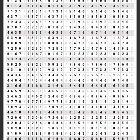
6
1
3
4
7
6
1
3
4
7
6
1
3
4
7
8
5
0
5
5
8
5
0
5
5
8
5
0
5
5
8
1
1
4
5
8
1
1
4
5
8
1
1
4
5
3
5
9
2
2
3
5
9
2
2
3
5
9
2
2
7
1
3
1
4
7
1
3
1
4
7
1
3
1
4
5
1
4
6
1
5
1
4
6
1
5
1
4
6
1
6
3
7
1
8
6
3
7
1
8
6
3
7
1
8
8
3
8
3
2
8
3
8
3
2
8
3
8
3
2
7
2
4
3
7
7
2
4
3
7
7
2
4
3
7
2
3
9
6
6
2
3
9
6
6
2
3
9
6
6
0
7
0
7
7
0
7
0
7
7
0
7
0
7
7
8
4
3
0
3
8
4
3
0
3
8
4
3
0
3
4
6
3
5
8
4
6
3
5
8
4
6
3
5
8
0
7
1
6
7
0
7
1
6
7
0
7
1
6
7
6
3
9
0
9
6
3
9
0
9
6
3
9
0
9
1
6
7
3
1
1
6
7
3
1
1
6
7
3
1
0
8
8
9
8
0
8
8
9
8
0
8
8
9
8
6
4
7
0
7
6
4
7
0
7
6
4
7
0
7
7
2
5
0
5
7
2
5
0
5
7
2
5
0
5
4
7
9
2
2
4
7
9
2
2
4
7
9
2
2
0
1
6
7
4
0
1
6
7
4
0
1
6
7
4
8
0
2
3
5
8
0
2
3
5
8
0
2
3
5
2
3
7
3
1
2
3
7
3
1
2
3
7
3
1
1
3
3
8
2
1
3
3
8
2
1
3
3
8
2
5
8
2
5
7
5
8
2
5
7
5
8
2
5
7
7
9
6
0
6
7
9
6
0
6
7
9
6
0
6
9
3
1
0
1
9
3
1
0
1
9
3
1
0
1
7
7
3
3
6
7
7
3
3
6
7
7
3
3
6
3
4
3
6
9
3
4
3
6
9
3
4
3
6
9
2
6
7
6
4
2
6
7
6
4
2
6
7
6
4
4
4
0
4
4
4
4
0
4
4
4
4
0
4
4
0
4
4
0
4
0
4
4
0
4
0
4
4
0
4
3
1
6
6
3
3
1
6
6
3
3
1
6
6
3
6
4
4
5
9
6
4
4
5
9
6
4
4
5
9
4
6
5
9
5
4
6
5
9
5
4
6
5
9
5
6
1
3
5
8
6
1
3
5
8
6
1
3
5
8
2
4
6
2
8
2
4
6
2
8
2
4
6
2
8
0
9
6
7
4
0
9
6
7
4
0
9
6
7
4
9
7
7
8
6
9
7
7
8
6
9
7
7
8
6
3
8
1
9
1
3
8
1
9
1
3
8
1
9
1
7
8
9
3
3
7
8
9
3
3
7
8
9
3
3
4
1
8
4
3
4
1
8
4
3
4
1
8
4
3
4
4
1
8
9
4
4
1
8
9
4
4
1
8
9
0
5
4
2
6
0
5
4
2
6
0
5
4
2
6
7
2
0
6
6
7
2
0
6
6
7
2
0
6
6
2
2
5
2
7
2
2
5
2
7
2
2
5
2
7
0
2
8
4
3
0
2
8
4
3
0
2
8
4
3
8
3
5
6
2
8
3
5
6
2
8
3
5
6
2
1
0
2
8
1
1
0
2
8
1
1
0
2
8
1
8
0
1
0
1
8
0
1
0
1
8
0
1
0
1
8
1
8
9
8
8
1
8
9
8
8
1
8
9
8
2
0
4
3
7
2
0
4
3
7
2
0
4
3
7
6
1
8
6
5
6
1
8
6
5
6
1
8
6
5
5
6
8
7
6
5
6
8
7
6
5
6
8
7
6