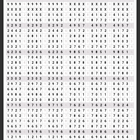
9
9
9
9
9
9
9
9
9
9
9
9
9
9
9
X
X
X
X
X
X
X
X
X
X
X
X
X
X
X
X
X
X
X
X
X
X
X
X
X
X
X
X
X
X
X
X
X
X
X
X
X
X
X
X
X
X
X
X
X
0
1
6
5
2
0
1
6
5
2
0
1
6
5
2
4
1
6
2
8
4
1
6
2
8
4
1
6
2
8
0
1
6
5
2
0
1
6
5
2
0
1
6
5
2
8
7
7
2
9
8
7
7
2
9
8
7
7
2
9
0
2
9
2
2
0
2
9
2
2
0
2
9
2
2
4
9
5
7
3
4
9
5
7
3
4
9
5
7
3
2
4
4
2
6
2
4
4
2
6
2
4
4
2
6
0
1
7
2
9
0
1
7
2
9
0
1
7
2
9
0
8
1
1
2
0
8
1
1
2
0
8
1
1
2
2
8
2
8
1
2
8
2
8
1
2
8
2
8
1
2
0
8
1
9
2
0
8
1
9
2
0
8
1
9
9
9
0
3
3
9
9
0
3
3
9
9
0
3
3
0
3
2
1
3
0
3
2
1
3
0
3
2
1
3
2
7
6
7
4
2
7
6
7
4
2
7
6
7
4
6
2
3
6
9
6
2
3
6
9
6
2
3
6
9
9
8
5
1
6
9
8
5
1
6
9
8
5
1
6
7
0
4
3
7
7
0
4
3
7
7
0
4
3
7
9
4
1
0
1
9
4
1
0
1
9
4
1
0
1
1
2
8
5
4
1
2
8
5
4
1
2
8
5
4
5
8
7
8
6
5
8
7
8
6
5
8
7
8
6
1
5
0
7
7
1
5
0
7
7
1
5
0
7
7
0
4
4
6
1
0
4
4
6
1
0
4
4
6
1
8
9
0
6
6
8
9
0
6
6
8
9
0
6
6
0
7
8
0
8
0
7
8
0
8
0
7
8
0
8
3
3
0
3
3
3
3
0
3
3
3
3
0
3
3
6
6
4
1
5
6
6
4
1
5
6
6
4
1
5
2
9
7
2
9
2
9
7
2
9
2
9
7
2
9
0
6
7
3
1
0
6
7
3
1
0
6
7
3
1
6
6
4
7
2
6
6
4
7
2
6
6
4
7
2
9
6
8
2
1
9
6
8
2
1
9
6
8
2
1
4
9
8
6
5
4
9
8
6
5
4
9
8
6
5
7
0
1
1
2
7
0
1
1
2
7
0
1
1
2
8
2
3
0
3
8
2
3
0
3
8
2
3
0
3
3
0
1
1
2
3
0
1
1
2
3
0
1
1
2
9
7
1
5
6
9
7
1
5
6
9
7
1
5
6
7
6
2
4
6
7
6
2
4
6
7
6
2
4
6
7
7
2
7
9
7
7
2
7
9
7
7
2
7
9
7
2
6
7
4
7
2
6
7
4
7
2
6
7
4
1
0
5
2
7
1
0
5
2
7
1
0
5
2
7
7
8
6
2
8
7
8
6
2
8
7
8
6
2
8
6
2
1
7
8
6
2
1
7
8
6
2
1
7
8
2
2
2
6
8
2
2
2
6
8
2
2
2
6
8
9
6
5
7
3
9
6
5
7
3
9
6
5
7
3
8
7
2
9
2
8
7
2
9
2
8
7
2
9
2
1
9
9
6
6
1
9
9
6
6
1
9
9
6
6
8
0
8
6
5
8
0
8
6
5
8
0
8
6
5
1
2
1
9
1
1
2
1
9
1
1
2
1
9
1
6
9
6
4
1
6
9
6
4
1
6
9
6
4
1