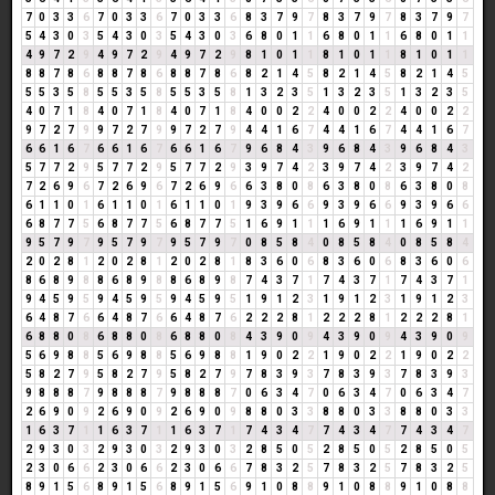
7
0
3
3
6
7
0
3
3
6
7
0
3
3
6
8
3
7
9
7
8
3
7
9
7
8
3
7
9
7
5
4
3
0
3
5
4
3
0
3
5
4
3
0
3
6
8
0
1
1
6
8
0
1
1
6
8
0
1
1
4
9
7
2
9
4
9
7
2
9
4
9
7
2
9
8
1
0
1
1
8
1
0
1
1
8
1
0
1
1
8
8
7
8
6
8
8
7
8
6
8
8
7
8
6
8
2
1
4
5
8
2
1
4
5
8
2
1
4
5
5
5
3
5
8
5
5
3
5
8
5
5
3
5
8
1
3
2
3
5
1
3
2
3
5
1
3
2
3
5
4
0
7
1
8
4
0
7
1
8
4
0
7
1
8
4
0
0
2
2
4
0
0
2
2
4
0
0
2
2
9
7
2
7
9
9
7
2
7
9
9
7
2
7
9
4
4
1
6
7
4
4
1
6
7
4
4
1
6
7
6
6
1
6
7
6
6
1
6
7
6
6
1
6
7
9
6
8
4
3
9
6
8
4
3
9
6
8
4
3
5
7
7
2
9
5
7
7
2
9
5
7
7
2
9
3
9
7
4
2
3
9
7
4
2
3
9
7
4
2
7
2
6
9
6
7
2
6
9
6
7
2
6
9
6
6
3
8
0
8
6
3
8
0
8
6
3
8
0
8
6
1
1
0
1
6
1
1
0
1
6
1
1
0
1
9
3
9
6
6
9
3
9
6
6
9
3
9
6
6
6
8
7
7
5
6
8
7
7
5
6
8
7
7
5
1
6
9
1
1
1
6
9
1
1
1
6
9
1
1
9
5
7
9
7
9
5
7
9
7
9
5
7
9
7
0
8
5
8
4
0
8
5
8
4
0
8
5
8
4
2
0
2
8
1
2
0
2
8
1
2
0
2
8
1
8
3
6
0
6
8
3
6
0
6
8
3
6
0
6
8
6
8
9
8
8
6
8
9
8
8
6
8
9
8
7
4
3
7
1
7
4
3
7
1
7
4
3
7
1
9
4
5
9
5
9
4
5
9
5
9
4
5
9
5
1
9
1
2
3
1
9
1
2
3
1
9
1
2
3
6
4
8
7
6
6
4
8
7
6
6
4
8
7
6
2
2
2
8
1
2
2
2
8
1
2
2
2
8
1
6
8
8
0
8
6
8
8
0
8
6
8
8
0
8
4
3
9
0
9
4
3
9
0
9
4
3
9
0
9
5
6
9
8
8
5
6
9
8
8
5
6
9
8
8
1
9
0
2
2
1
9
0
2
2
1
9
0
2
2
5
8
2
7
9
5
8
2
7
9
5
8
2
7
9
7
8
3
9
3
7
8
3
9
3
7
8
3
9
3
9
8
8
8
7
9
8
8
8
7
9
8
8
8
7
0
6
3
4
7
0
6
3
4
7
0
6
3
4
7
2
6
9
0
9
2
6
9
0
9
2
6
9
0
9
8
8
0
3
3
8
8
0
3
3
8
8
0
3
3
1
6
3
7
1
1
6
3
7
1
1
6
3
7
1
7
4
3
4
7
7
4
3
4
7
7
4
3
4
7
2
9
3
0
3
2
9
3
0
3
2
9
3
0
3
2
8
5
0
5
2
8
5
0
5
2
8
5
0
5
2
3
0
6
6
2
3
0
6
6
2
3
0
6
6
7
8
3
2
5
7
8
3
2
5
7
8
3
2
5
8
9
1
5
6
8
9
1
5
6
8
9
1
5
6
9
1
0
8
8
9
1
0
8
8
9
1
0
8
8