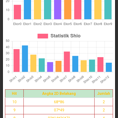
Hit
Angka 2D Belakang
Jumlah
10
68*86
2
9
07*49
2