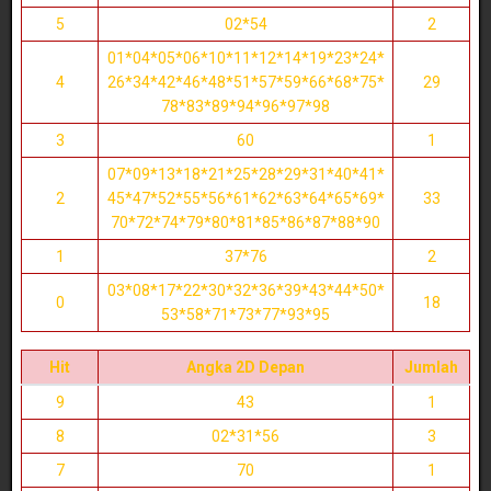
5
02*54
2
01*04*05*06*10*11*12*14*19*23*24*
4
26*34*42*46*48*51*57*59*66*68*75*
29
78*83*89*94*96*97*98
3
60
1
07*09*13*18*21*25*28*29*31*40*41*
2
45*47*52*55*56*61*62*63*64*65*69*
33
70*72*74*79*80*81*85*86*87*88*90
1
37*76
2
03*08*17*22*30*32*36*39*43*44*50*
0
18
53*58*71*73*77*93*95
Hit
Angka 2D Depan
Jumlah
9
43
1
8
02*31*56
3
7
70
1