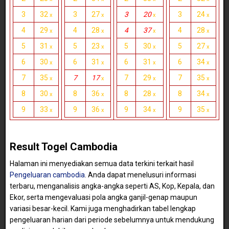
3
32
3
27
3
20
3
24
x
x
x
x
4
29
4
28
4
37
4
28
x
x
x
x
5
31
5
23
5
30
5
27
x
x
x
x
6
30
6
31
6
31
6
34
x
x
x
x
7
35
7
17
7
29
7
35
x
x
x
x
8
30
8
36
8
28
8
34
x
x
x
x
9
33
9
36
9
34
9
35
x
x
x
x
Result Togel Cambodia
Halaman ini menyediakan semua data terkini terkait hasil
Pengeluaran cambodia
. Anda dapat menelusuri informasi
terbaru, menganalisis angka-angka seperti AS, Kop, Kepala, dan
Ekor, serta mengevaluasi pola angka ganjil-genap maupun
variasi besar-kecil. Kami juga menghadirkan tabel lengkap
pengeluaran harian dari periode sebelumnya untuk mendukung