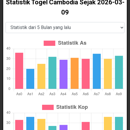
Statistik Togel Cambodia Sejak 2026-03-
09