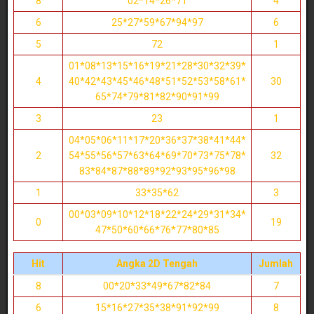
8
02*14*26*71
4
6
25*27*59*67*94*97
6
5
72
1
01*08*13*15*16*19*21*28*30*32*39*
4
40*42*43*45*46*48*51*52*53*58*61*
30
65*74*79*81*82*90*91*99
3
23
1
04*05*06*11*17*20*36*37*38*41*44*
2
54*55*56*57*63*64*69*70*73*75*78*
32
83*84*87*88*89*92*93*95*96*98
1
33*35*62
3
00*03*09*10*12*18*22*24*29*31*34*
0
19
47*50*60*66*76*77*80*85
Hit
Angka 2D Tengah
Jumlah
8
00*20*33*49*67*82*84
7
6
15*16*27*35*38*91*92*99
8