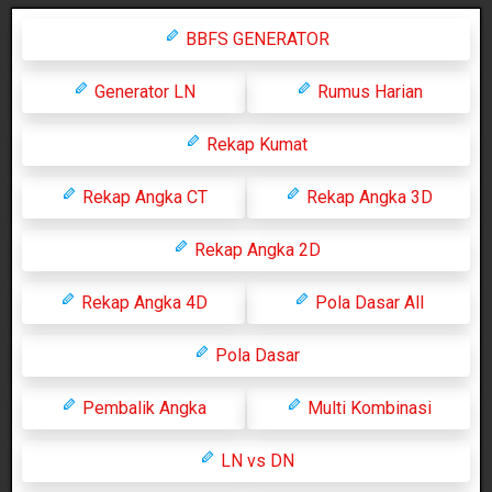
BBFS GENERATOR
Generator LN
Rumus Harian
Rekap Kumat
Rekap Angka CT
Rekap Angka 3D
Rekap Angka 2D
Rekap Angka 4D
Pola Dasar All
Pola Dasar
Pembalik Angka
Multi Kombinasi
LN vs DN