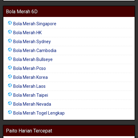
Bola Merah 6D
Bola Merah Singapore
Bola Merah HK
Bola Merah Sydney
Bola Merah Cambodia
Bola Merah Bullseye
Bola Merah Pcso
Bola Merah Korea
Bola Merah Laos
Bola Merah Taipei
Bola Merah Nevada
Bola Merah Togel Lengkap
Paito Harian Tercepat