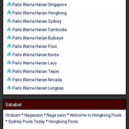
Paito Warna Harian Singapore
Paito Warna Harian Hongkong
Paito Warna Harian Sydney
Paito Warna Harian Cambodia
Paito Warna Harian Bullseye
Paito Warna Harian Pcso
Paito Warna Harian Korea
Paito Warna Harian Laos
Paito Warna Harian Taipei
Paito Warna Harian Nevada
Paito Warna Harian Lengkap
Sahabat
Virdsam
*
Nagasaon
*
Naga saon
*
Welcome to Hongkong Pools
*
Sydney Pools Today
*
Hongkong Pools