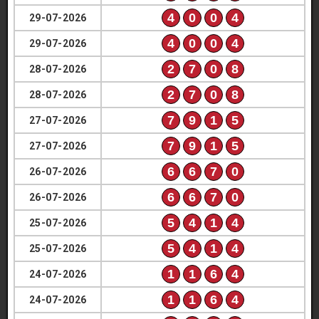
4
0
0
4
29-07-2026
4
0
0
4
29-07-2026
2
7
0
8
28-07-2026
2
7
0
8
28-07-2026
7
9
1
5
27-07-2026
7
9
1
5
27-07-2026
6
6
7
0
26-07-2026
6
6
7
0
26-07-2026
5
4
1
4
25-07-2026
5
4
1
4
25-07-2026
1
1
6
4
24-07-2026
1
1
6
4
24-07-2026