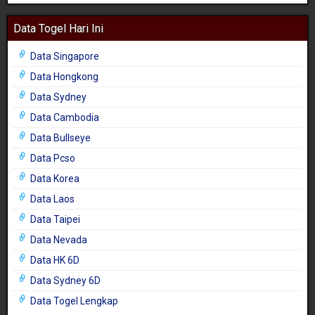
Data Togel Hari Ini
Data Singapore
Data Hongkong
Data Sydney
Data Cambodia
Data Bullseye
Data Pcso
Data Korea
Data Laos
Data Taipei
Data Nevada
Data HK 6D
Data Sydney 6D
Data Togel Lengkap