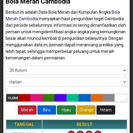
Bola Merah Cambodia
Berikut ini adalah Data Bola Merah dari Kumpulan Angka
Bola
Merah Cambodia
menyajikan hasil pengundian togel Cambodia
dari periode sebelumnya. Informasi ini sering dimanfaatkan oleh
pemain untuk mengidentifikasi angka-angka yang kemungkinan
besar akan muncul kembali di pengundian selanjutnya. Dengan
menggunakan data ini, pemain dapat merancang prediksi yang
lebih tepat, sehingga memperbesar peluang untuk meraih
kemenangan dalam permainan.
CLEAR
Merah
Biru
Hijau
Orange
Hitam
TANGGAL
RESULT