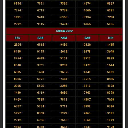
9954
7971
7330
4274
8967
7374
6712
3758
1666
6081
1291
9410
6366
5134
7230
2792
9515
9474
4366
5006
TAHUN 2022
SEN
RAB
KAM
SAB
MIN
2924
6934
9450
0826
1485
8158
0175
4612
3978
3648
9474
6498
5101
8715
8829
8340
3761
8200
8475
1644
6505
1403
9652
4048
5082
8056
6071
7469
9214
8465
2005
5875
3285
9410
4078
1480
6119
6650
7960
8078
9469
7585
7011
4587
7668
6707
5554
3711
5999
0380
5227
8360
7923
4863
3181
2712
6766
7616
0660
1099
9103
8730
4613
1041
9128