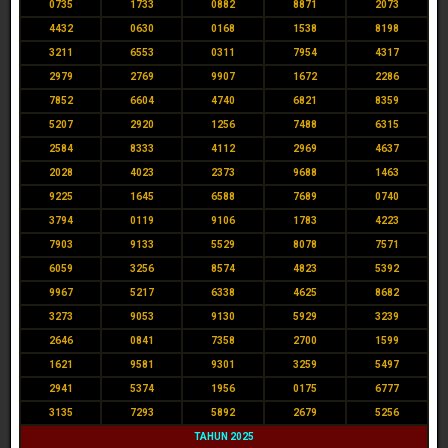
0735
1733
0882
8871
2073
4432
0630
0168
1538
8198
3211
6553
0311
7954
4317
2979
2769
9907
1672
2286
7852
6604
4740
6821
8359
5207
2920
1256
7488
6315
2584
8333
4112
2969
4637
2028
4023
2373
9688
1463
9225
1645
6588
7689
0740
3794
0119
9106
1783
4223
7903
9133
5529
8078
7571
6059
3256
8574
4823
5392
9967
5217
6338
4625
8682
3273
9053
9130
5929
3239
2646
0841
7358
2700
1599
1621
9581
9301
3259
5497
2941
5374
1956
0175
6777
3135
7293
5892
2679
5256
TAHUN 2025