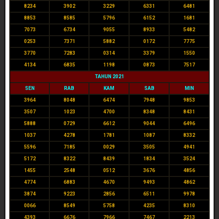
8234
3902
3229
6331
6481
8853
8585
5796
6152
1681
7073
6734
9055
8933
5482
0253
7371
5882
0172
7775
3770
7283
0314
3379
1550
4134
6835
1198
0873
7517
TAHUN 2021
SEN
RAB
KAM
SAB
MIN
3964
8048
6474
7948
9853
3507
1023
4700
8348
8431
5888
0729
6612
9044
6496
1037
4278
1781
1087
8332
5596
7185
0029
3505
4941
5172
8322
8439
1834
3524
1455
2548
0512
3676
4856
4774
6883
4670
9493
4862
3874
9223
2856
6511
9978
0066
8549
5758
4235
8310
4393
6676
7966
7467
2213