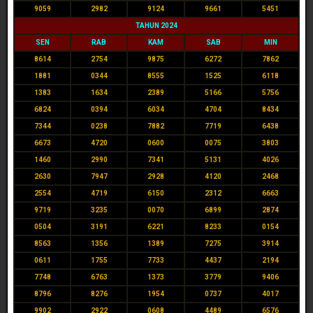
9059
2982
9124
9661
5451
TAHUN 2024
SEN
RAB
KAM
SAB
MIN
8614
2754
9875
6272
7862
1881
0344
8555
1525
6118
1383
1634
2389
5166
5756
6824
0394
6034
4704
8434
7344
0238
7882
7719
6438
6673
4720
0600
0075
3803
1460
2990
7341
5131
4026
2630
7947
2928
4120
2468
2554
4719
6150
2312
6663
9719
3235
0070
6899
2874
0504
3191
6221
8233
0154
8563
1356
1389
7275
3914
0611
1755
7733
4437
2194
7748
6763
1373
3779
9406
8796
8276
1954
0737
4017
9902
2922
0608
4489
6576