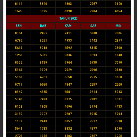
8114
8840
4803
2767
9120
1625
3395
3898
7904
4854
TAHUN 2023
SEN
RAB
KAM
SAB
MIN
8361
2452
2421
6038
7086
6796
8221
4933
3442
2877
5619
8018
4592
8315
0300
1260
6582
5336
0693
8948
8032
9139
7964
6738
7070
5969
9929
7029
2096
0580
5969
4761
6658
2575
0868
0717
6650
4847
2257
2268
8347
4585
6581
9614
8013
5343
7493
0975
7982
0691
8108
1905
4096
5774
4433
3150
0027
7687
3015
5794
1159
2443
0057
7517
5598
5641
1783
8832
4577
8090
2724
1946
1403
7867
9226