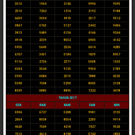
3510
1904
2146
9996
9395
2510
7262
1216
2192
9188
6659
3504
4970
2517
9512
3867
0763
3127
3442
9406
3813
9489
0136
4166
9364
4918
2339
8552
6900
4142
5955
5649
2536
0614
4285
6767
3431
0184
1839
8957
9116
2736
2371
5008
1333
0304
3544
9135
9954
5789
5935
0686
2515
7888
6525
5398
7308
5290
8005
2138
8339
0885
8895
7222
4478
TAHUN 2017
SEN
RAB
KAM
SAB
MIN
0306
6727
5208
9981
2135
2654
8038
8554
2250
9914
4620
7369
4218
7427
9520
7313
4612
8198
5742
1853