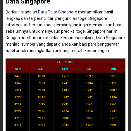
Data Singapore
Berikut ini adalah
Data Paito Singapore
menampilkan hasil
lengkap dan terperinci dari pengundian togel Singapore.
Informasi ini berguna bagi pemain yang ingin mempelajari hasil
sebelumnya untuk menyusun prediksi togel Singapore hari ini.
Dengan pembaruan rutin dan kemudahan akses, Data Singapore
menjadi sumber yang dapat diandalkan bagi para penggemar
togel untuk meningkatkan peluang meraih kemenangan.
TAHUN 2015
SEN
RAB
KAM
SAB
MIN
9409
0008
1713
8697
8823
9347
7869
1241
8084
8129
2314
9188
1183
8239
2387
9729
0917
3942
3239
1434
4284
7715
2735
9569
2265
3222
2196
4074
8816
9233
4703
2191
7330
0363
7213
8734
3797
7643
1967
3398