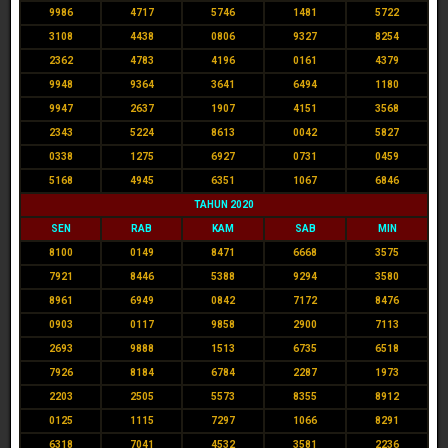
9986
4717
5746
1481
5722
3108
4438
0806
9327
8254
2362
4783
4196
0161
4379
9948
9364
3641
6494
1180
9947
2637
1907
4151
3568
2343
5224
8613
0042
5827
0338
1275
6927
0731
0459
5168
4945
6351
1067
6846
TAHUN 2020
SEN
RAB
KAM
SAB
MIN
8100
0149
8471
6668
3575
7921
8446
5388
9294
3580
8961
6949
0842
7172
8476
0903
0117
9858
2900
7113
2693
9888
1513
6735
6518
7926
8184
6784
2287
1973
2203
2505
5573
8355
8912
0125
1115
7297
1066
8291
6318
7041
4532
3581
2236