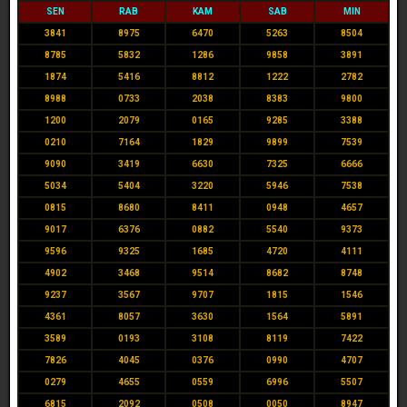
SEN
RAB
KAM
SAB
MIN
3841
8975
6470
5263
8504
8785
5832
1286
9858
3891
1874
5416
8812
1222
2782
8988
0733
2038
8383
9800
1200
2079
0165
9285
3388
0210
7164
1829
9899
7539
9090
3419
6630
7325
6666
5034
5404
3220
5946
7538
0815
8680
8411
0948
4657
9017
6376
0882
5540
9373
9596
9325
1685
4720
4111
4902
3468
9514
8682
8748
9237
3567
9707
1815
1546
4361
8057
3630
1564
5891
3589
0193
3108
8119
7422
7826
4045
0376
0990
4707
0279
4655
0559
6996
5507
6815
2092
0508
0050
8947