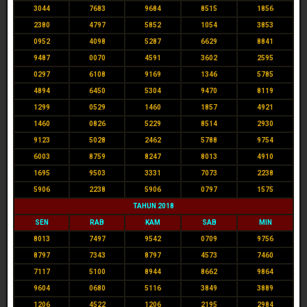
3044
7683
9684
8515
1856
2380
4797
5852
1054
3853
0952
4098
5287
6629
8841
9487
0070
4591
3602
2595
0297
6108
9169
1346
5785
4894
6450
5304
9470
8119
1299
0529
1460
1857
4921
1460
0826
5229
8514
2930
9123
5028
2462
5788
9754
6003
8759
8247
8013
4910
1695
9503
3331
7073
2238
5906
2238
5906
0797
1575
TAHUN 2018
SEN
RAB
KAM
SAB
MIN
8013
7497
9542
0709
9756
8797
7343
8797
4573
7460
7117
5100
8944
8662
9864
9604
0680
5116
3849
3889
1206
4522
1206
2195
2984