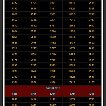
9797
4764
1061
8477
7914
7180
1839
1361
5920
9309
1661
4542
3509
8596
6932
8967
9306
7351
7512
5787
0532
9512
8711
2981
3617
7664
3589
7274
1950
2802
8259
7585
3502
0341
9992
3846
2698
1582
2439
6522
3711
0247
3777
9578
1092
7394
2263
8766
5154
8021
6193
2810
4065
9173
7514
0033
0235
9383
5093
3952
6293
8650
9998
8233
8965
2760
6763
1095
6826
5889
1261
4569
4320
7116
4167
TAHUN 2016
SEN
RAB
KAM
SAB
MIN
7953
6909
1185
3073
3773
2597
8441
6542
6720
0572