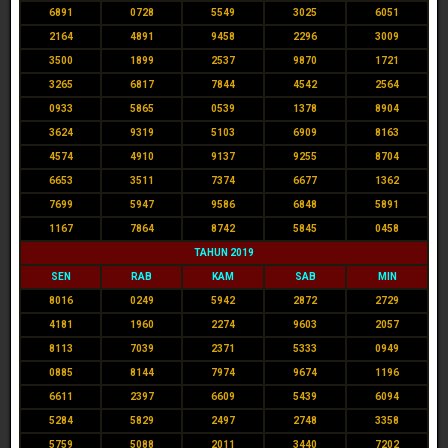
6891
0728
5549
3025
6051
2164
4891
9458
2296
3009
3500
1899
2537
9870
1721
3265
6817
7844
4542
2564
0933
5865
0539
1378
8904
3624
9319
5103
6909
8163
4574
4910
9137
9255
8704
6653
3511
7374
6677
1362
7699
5947
9586
6848
5891
1167
7864
8742
5845
0458
TAHUN 2019
SEN
RAB
KAM
SAB
MIN
8016
0249
5942
2872
2729
4181
1960
2274
9603
2057
8113
7039
2371
5333
0949
0885
8144
7974
9674
1196
6611
2397
6609
5439
6094
5284
5829
2497
2748
3358
5759
5088
2011
3440
7202