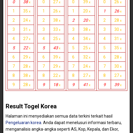
0
38
0
27
0
39
0
26
x
x
x
x
1
35
1
26
1
20
1
26
x
x
x
x
2
24
2
38
2
20
2
28
x
x
x
x
3
31
3
33
3
38
3
30
x
x
x
x
4
27
4
25
4
34
4
31
x
x
x
x
5
22
5
43
5
25
5
35
x
x
x
x
6
29
6
39
6
32
6
28
x
x
x
x
7
28
7
29
7
24
7
30
x
x
x
x
8
38
8
22
8
27
8
27
x
x
x
x
9
28
9
18
9
41
9
39
x
x
x
x
Result Togel Korea
Halaman ini menyediakan semua data terkini terkait hasil
Pengeluaran korea
. Anda dapat menelusuri informasi terbaru,
menganalisis angka-angka seperti AS, Kop, Kepala, dan Ekor,