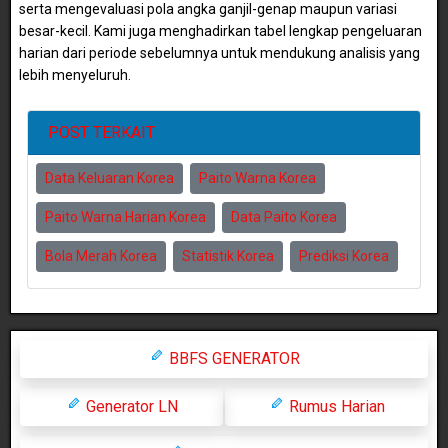
serta mengevaluasi pola angka ganjil-genap maupun variasi
besar-kecil. Kami juga menghadirkan tabel lengkap pengeluaran
harian dari periode sebelumnya untuk mendukung analisis yang
lebih menyeluruh.
POST TERKAIT
Data Keluaran Korea
Paito Warna Korea
Paito Warna Harian Korea
Data Paito Korea
Bola Merah Korea
Statistik Korea
Prediksi Korea
BBFS GENERATOR
Generator LN
Rumus Harian