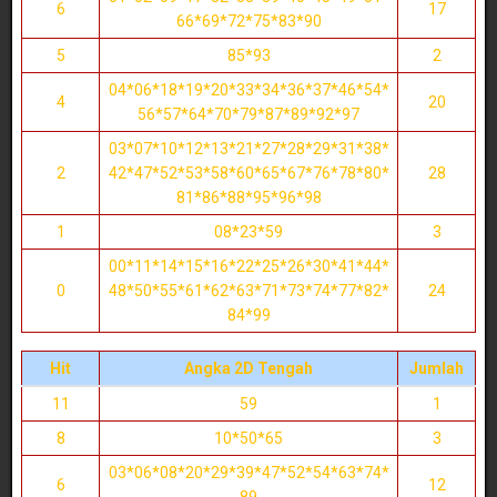
6
17
66*69*72*75*83*90
5
85*93
2
04*06*18*19*20*33*34*36*37*46*54*
4
20
56*57*64*70*79*87*89*92*97
03*07*10*12*13*21*27*28*29*31*38*
2
42*47*52*53*58*60*65*67*76*78*80*
28
81*86*88*95*96*98
1
08*23*59
3
00*11*14*15*16*22*25*26*30*41*44*
0
48*50*55*61*62*63*71*73*74*77*82*
24
84*99
Hit
Angka 2D Tengah
Jumlah
11
59
1
8
10*50*65
3
03*06*08*20*29*39*47*52*54*63*74*
6
12
89