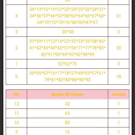
04*13*15*19*21*23*24*25*26*28*31*
4
34*36*37*46*53*58*60*64*66*67*68*
31
69*70*72*73*76*80*83*87*97
3
30*48
2
01*09*11*12*14*22*32*33*35*38*40*
2
41*42*43*44*45*51*56*71*77*78*85*
30
86*91*93*94*95*96*98*99
1
02*62*75
3
00*05*07*16*17*18*27*49*55*57*61*
0
18
79*81*82*84*88*90*92
Hit
Angka 2D Depan
Jumlah
12
42
1
11
65
1
10
82
1
9
16
1