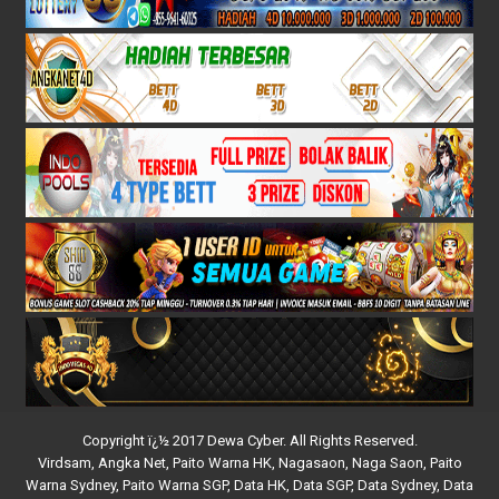
Copyright ï¿½ 2017 Dewa Cyber. All Rights Reserved.
Virdsam
,
Angka Net
,
Paito Warna HK
,
Nagasaon
,
Naga Saon
,
Paito
Warna Sydney
,
Paito Warna SGP
,
Data HK
,
Data SGP
,
Data Sydney
,
Data