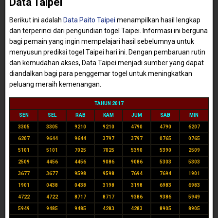
Data Taipei
Berikut ini adalah
Data Paito Taipei
menampilkan hasil lengkap
dan terperinci dari pengundian togel Taipei. Informasi ini berguna
bagi pemain yang ingin mempelajari hasil sebelumnya untuk
menyusun prediksi togel Taipei hari ini. Dengan pembaruan rutin
dan kemudahan akses, Data Taipei menjadi sumber yang dapat
diandalkan bagi para penggemar togel untuk meningkatkan
peluang meraih kemenangan.
TAHUN 2017
SEN
SEL
RAB
KAM
JUM
SAB
MIN
3305
3305
9210
9210
4790
4790
6207
6207
9644
9644
3797
3797
0765
0765
5101
5101
7025
7025
5390
5390
2509
2509
4456
4456
9086
9086
5303
5303
3677
3677
9598
9598
7694
7694
1901
1901
0438
0438
3198
3198
6983
6983
4722
4722
8717
8717
9386
9386
5949
5949
9485
9485
4283
4283
8905
8905