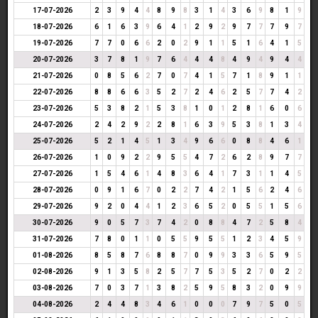
17-07-2026
2
3
9
4
4
8
9
8
3
1
4
3
6
9
8
1
9
18-07-2026
6
1
6
3
9
6
4
1
2
9
2
9
7
7
7
9
7
19-07-2026
7
7
0
6
6
2
0
2
9
1
1
5
1
6
4
1
5
20-07-2026
3
7
8
1
9
7
6
4
4
4
8
4
9
4
9
4
4
21-07-2026
0
8
5
6
2
7
0
7
4
1
5
7
1
8
9
1
1
22-07-2026
8
8
6
6
3
5
2
7
2
4
6
2
5
7
7
4
2
23-07-2026
5
3
8
2
1
5
3
8
1
0
1
2
8
1
6
0
6
24-07-2026
2
4
2
9
2
2
8
1
6
3
9
5
3
8
1
3
4
25-07-2026
5
2
1
4
5
1
3
4
9
6
6
0
8
8
4
6
1
26-07-2026
1
0
9
2
2
9
5
5
4
7
2
6
2
8
9
7
7
27-07-2026
1
5
4
6
1
4
8
3
6
4
1
7
3
1
1
4
5
28-07-2026
0
9
1
6
7
0
2
2
7
4
2
1
5
6
2
4
6
29-07-2026
9
2
0
4
4
1
2
3
6
5
2
0
5
5
1
5
6
30-07-2026
9
0
5
7
3
7
4
2
0
8
8
4
7
2
5
8
4
31-07-2026
7
8
0
1
1
0
5
5
9
5
5
1
2
3
4
5
9
01-08-2026
8
5
8
7
6
8
8
7
0
9
9
3
3
6
5
9
5
02-08-2026
9
1
3
5
8
2
5
7
7
5
3
5
2
7
0
2
2
03-08-2026
7
0
3
7
1
3
8
2
5
9
5
8
3
2
0
9
9
04-08-2026
2
4
4
8
3
4
6
1
0
0
0
7
9
7
5
0
5