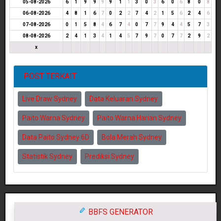
05-08-2026
6
1
9
9
9
9
1
1
3
0
3
6
0
6
8
0
8
06-08-2026
4
8
1
6
7
0
2
2
7
4
2
1
5
6
2
4
6
07-08-2026
0
1
5
8
4
6
7
4
0
7
7
9
4
4
5
7
3
08-08-2026
2
4
1
3
4
1
4
5
7
9
7
0
7
7
2
9
2
x
POST TERKAIT
Live Draw Sydney
Data Keluaran Sydney
Paito Warna Sydney
Paito Warna Harian Sydney
Data Paito Sydney 6D
Bola Merah Sydney
Statistik Sydney
Prediksi Sydney
BBFS GENERATOR