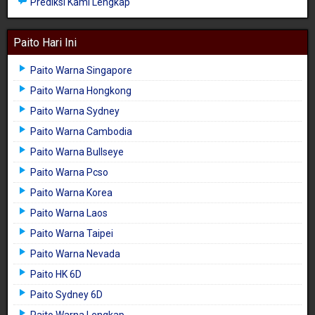
Prediksi Kami Lengkap
Paito Hari Ini
Paito Warna Singapore
Paito Warna Hongkong
Paito Warna Sydney
Paito Warna Cambodia
Paito Warna Bullseye
Paito Warna Pcso
Paito Warna Korea
Paito Warna Laos
Paito Warna Taipei
Paito Warna Nevada
Paito HK 6D
Paito Sydney 6D
Paito Warna Lengkap