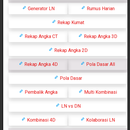
Generator LN
Rumus Harian
Rekap Kumat
Rekap Angka CT
Rekap Angka 3D
Rekap Angka 2D
Rekap Angka 4D
Pola Dasar All
Pola Dasar
Pembalik Angka
Multi Kombinasi
LN vs DN
Kombinasi 4D
Kolaborasi LN