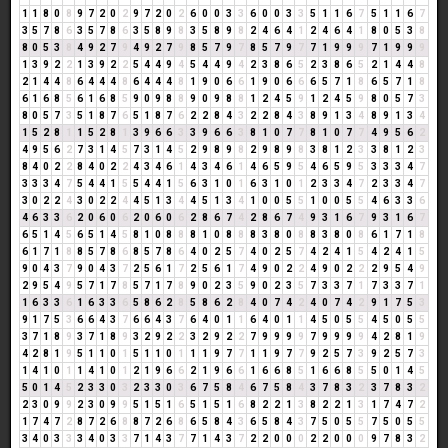
1
1
8
0
8
9
7
2
0
2
9
7
2
0
2
6
0
0
3
3
6
0
0
3
3
5
1
1
6
7
5
1
1
6
7
3
5
7
8
6
3
5
7
8
6
3
5
8
9
8
3
5
8
9
8
2
4
6
4
1
2
4
6
4
1
8
0
5
3
8
8
0
5
3
8
4
9
2
7
9
4
9
2
7
9
8
5
7
9
7
8
5
7
9
7
7
1
9
9
9
7
1
9
9
9
1
3
9
2
2
1
3
9
2
2
5
4
4
9
4
5
4
4
9
4
2
3
8
6
5
2
3
8
6
5
2
1
4
4
8
2
1
4
4
8
6
4
4
4
8
6
4
4
4
8
1
9
0
6
6
1
9
0
6
6
6
5
7
1
8
6
5
7
1
8
6
1
6
8
5
6
1
6
8
5
9
0
9
8
8
9
0
9
8
8
1
2
4
5
9
1
2
4
5
9
8
0
5
7
3
8
0
5
7
3
5
1
8
7
6
5
1
8
7
6
2
2
8
4
3
2
2
8
4
3
8
9
1
3
4
8
9
1
3
4
1
5
2
8
1
1
5
2
8
1
3
9
6
6
3
3
9
6
6
3
8
1
0
7
7
8
1
0
7
7
4
9
5
6
2
4
9
5
6
2
7
3
1
4
5
7
3
1
4
5
2
9
8
9
8
2
9
8
9
8
3
8
1
2
3
3
8
1
2
3
8
4
0
2
2
8
4
0
2
2
4
3
4
6
1
4
3
4
6
1
4
6
5
9
5
4
6
5
9
5
3
3
3
4
7
3
3
3
4
7
5
4
4
1
5
5
4
4
1
5
6
3
1
0
1
6
3
1
0
1
2
3
3
4
7
2
3
3
4
7
3
0
2
2
4
3
0
2
2
4
4
5
1
3
4
4
5
1
3
4
1
0
0
5
5
1
0
0
5
5
4
6
3
3
6
4
6
3
3
6
2
0
6
0
6
2
0
6
0
6
2
8
6
7
4
2
8
6
7
4
9
3
1
6
7
9
3
1
6
7
6
5
1
4
5
6
5
1
4
5
8
1
0
8
8
8
1
0
8
8
8
3
8
0
8
8
3
8
0
8
6
1
7
1
8
6
1
7
1
8
8
5
7
8
6
8
5
7
8
6
4
0
2
5
7
4
0
2
5
7
4
2
4
1
5
4
2
4
1
5
9
0
4
3
7
9
0
4
3
7
2
5
6
1
7
2
5
6
1
7
4
9
0
2
2
4
9
0
2
2
2
9
5
4
9
2
9
5
4
9
5
7
1
7
8
5
7
1
7
8
9
0
2
3
5
9
0
2
3
5
7
3
3
7
1
7
3
3
7
1
1
6
3
3
6
1
6
3
3
6
5
8
6
2
8
5
8
6
2
8
4
0
7
4
2
4
0
7
4
2
9
1
7
5
3
9
1
7
5
3
6
6
4
3
7
6
6
4
3
7
6
4
0
1
1
6
4
0
1
1
4
5
0
5
5
4
5
0
5
5
3
7
1
8
9
3
7
1
8
9
3
2
9
2
2
3
2
9
2
2
7
9
9
9
9
7
9
9
9
9
4
2
8
1
9
4
2
8
1
9
5
1
1
0
1
5
1
1
0
1
1
1
9
7
7
1
1
9
7
7
9
2
5
7
3
9
2
5
7
3
1
4
1
0
1
1
4
1
0
1
2
1
9
6
6
2
1
9
6
6
1
6
6
8
5
1
6
6
8
5
5
0
1
4
5
5
0
1
4
5
2
3
3
0
3
2
3
3
0
3
6
7
5
8
4
6
7
5
8
4
3
7
8
3
2
3
7
8
3
2
2
3
0
9
9
2
3
0
9
9
5
1
5
1
6
5
1
5
1
6
8
2
2
1
3
8
2
2
1
3
1
7
4
7
2
1
7
4
7
2
8
7
2
6
8
8
7
2
6
8
6
5
8
4
3
6
5
8
4
3
7
5
0
5
5
7
5
0
5
5
3
4
0
3
3
3
4
0
3
3
7
1
4
3
7
7
1
4
3
7
2
2
0
0
0
2
2
0
0
0
9
7
8
3
2