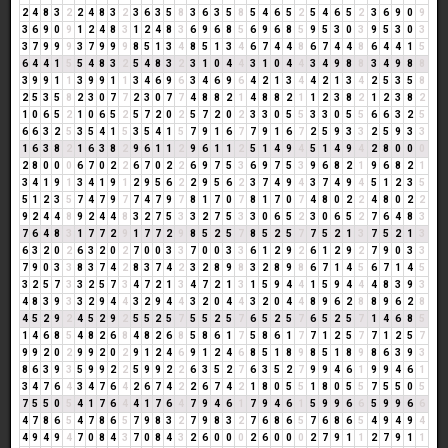
2
4
8
3
2
2
4
8
3
2
3
6
3
5
8
3
6
3
5
8
5
4
6
5
2
5
4
6
5
2
3
6
9
0
9
3
6
9
0
9
1
2
4
8
3
1
2
4
8
3
6
9
6
8
5
6
9
6
8
5
9
5
3
0
3
9
5
3
0
3
3
7
9
9
9
3
7
9
9
9
8
5
1
3
4
8
5
1
3
4
6
7
4
4
8
6
7
4
4
8
6
4
4
1
5
6
4
4
1
5
5
4
8
3
2
5
4
8
3
2
3
1
0
4
4
3
1
0
4
4
3
4
9
8
8
3
4
9
8
8
3
9
9
1
1
3
9
9
1
1
3
4
6
9
6
3
4
6
9
6
4
2
1
3
4
4
2
1
3
4
2
5
3
5
8
2
5
3
5
8
2
3
0
7
7
2
3
0
7
7
4
8
8
2
1
4
8
8
2
1
1
2
3
8
2
1
2
3
8
2
1
0
6
5
2
1
0
6
5
2
5
7
2
0
2
5
7
2
0
2
3
3
0
5
5
3
3
0
5
5
6
6
3
2
5
6
6
3
2
5
3
5
4
1
5
3
5
4
1
5
7
9
1
6
7
7
9
1
6
7
2
5
9
3
3
2
5
9
3
3
1
6
3
8
2
1
6
3
8
2
9
6
1
1
2
9
6
1
1
2
5
1
4
9
4
5
1
4
9
4
2
8
0
0
0
2
8
0
0
0
6
7
0
2
2
6
7
0
2
2
6
9
7
5
3
6
9
7
5
3
9
6
8
2
1
9
6
8
2
1
3
4
1
9
1
3
4
1
9
1
2
9
5
6
2
2
9
5
6
2
3
7
4
9
4
3
7
4
9
4
5
1
2
3
5
5
1
2
3
5
7
4
7
9
7
7
4
7
9
7
8
1
7
0
7
8
1
7
0
7
4
8
0
2
2
4
8
0
2
2
9
2
4
4
8
9
2
4
4
8
3
2
7
5
3
3
2
7
5
3
3
0
6
5
2
3
0
6
5
2
7
6
4
8
3
7
6
4
8
3
1
7
7
2
9
1
7
7
2
9
8
5
2
5
7
8
5
2
5
7
7
5
2
1
3
7
5
2
1
3
6
3
2
0
2
6
3
2
0
2
7
0
0
3
3
7
0
0
3
3
6
1
2
9
2
6
1
2
9
2
7
9
0
3
3
7
9
0
3
3
8
3
7
4
2
8
3
7
4
2
3
2
8
9
8
3
2
8
9
8
6
7
1
4
5
6
7
1
4
5
3
2
5
7
3
3
2
5
7
3
4
7
2
1
3
4
7
2
1
3
1
5
9
4
4
1
5
9
4
4
4
8
3
9
3
4
8
3
9
3
3
2
9
4
4
3
2
9
4
4
3
2
0
4
4
3
2
0
4
4
8
9
6
2
8
8
9
6
2
8
4
5
2
9
2
4
5
2
9
2
5
5
2
5
7
5
5
2
5
7
6
5
2
5
7
6
5
2
5
7
1
4
6
8
5
1
4
6
8
5
4
8
2
6
8
4
8
2
6
8
5
8
6
1
7
5
8
6
1
7
7
1
2
5
7
7
1
2
5
7
9
9
2
0
2
9
9
2
0
2
9
1
2
4
6
9
1
2
4
6
8
5
1
8
9
8
5
1
8
9
8
6
3
9
3
8
6
3
9
3
5
9
9
2
2
5
9
9
2
2
6
3
5
2
7
6
3
5
2
7
9
9
4
6
1
9
9
4
6
1
3
4
7
6
4
3
4
7
6
4
2
6
7
4
2
2
6
7
4
2
1
8
0
5
5
1
8
0
5
5
7
5
5
0
5
7
5
5
0
5
4
1
7
6
4
4
1
7
6
4
7
9
4
6
1
7
9
4
6
1
5
9
9
6
6
5
9
9
6
6
4
7
8
6
5
4
7
8
6
5
7
9
8
3
2
7
9
8
3
2
7
6
8
6
5
7
6
8
6
5
4
9
4
9
4
4
9
4
9
4
7
0
8
4
3
7
0
8
4
3
2
6
0
0
0
2
6
0
0
0
2
7
9
1
1
2
7
9
1
1