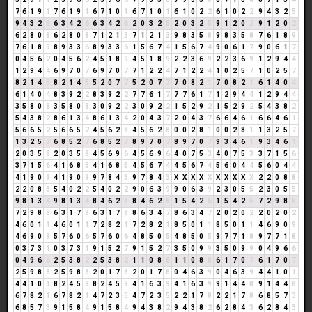
7
6
1
9
1
7
6
1
9
1
6
7
1
0
1
6
7
1
0
1
6
1
0
2
2
6
1
0
2
2
9
4
3
2
5
9
4
3
2
5
6
3
4
2
6
6
3
4
2
6
2
0
3
2
5
2
0
3
2
5
9
1
2
0
2
9
1
2
0
2
6
2
8
0
8
6
2
8
0
8
7
1
2
1
3
7
1
2
1
3
9
8
3
5
8
9
8
3
5
8
7
6
1
8
9
7
6
1
8
9
8
9
3
3
6
8
9
3
3
6
1
5
6
7
4
1
5
6
7
4
9
0
6
1
7
9
0
6
1
7
0
4
5
6
2
0
4
5
6
2
4
5
1
8
9
4
5
1
8
9
2
2
3
6
9
2
2
3
6
9
1
2
9
4
4
1
2
9
4
4
6
9
7
0
7
6
9
7
0
7
7
1
2
2
4
7
1
2
2
4
1
0
2
5
7
1
0
2
5
7
8
2
1
4
5
8
2
1
4
5
5
2
0
7
7
5
2
0
7
7
7
0
8
2
1
7
0
8
2
1
6
1
4
0
4
6
1
4
0
4
8
3
9
2
2
8
3
9
2
2
7
7
6
1
7
7
7
6
1
7
1
2
9
4
4
1
2
9
4
4
3
5
8
0
8
3
5
8
0
8
3
0
9
2
2
3
0
9
2
2
1
5
2
9
2
1
5
2
9
2
5
4
3
8
2
5
4
3
8
2
8
6
1
3
4
8
6
1
3
4
2
0
4
3
7
2
0
4
3
7
6
6
4
6
1
6
6
4
6
1
5
6
6
5
2
5
6
6
5
2
4
5
6
2
8
4
5
6
2
8
0
0
2
8
1
0
0
2
8
1
1
3
2
5
7
1
3
2
5
7
6
8
5
2
7
6
8
5
2
7
8
9
7
0
7
8
9
7
0
7
9
3
4
6
1
9
3
4
6
1
2
0
3
5
8
2
0
3
5
8
4
5
6
9
6
4
5
6
9
6
4
0
7
5
3
4
0
7
5
3
3
7
1
5
6
3
7
1
5
6
4
1
6
8
5
4
1
6
8
5
4
5
6
7
4
4
5
6
7
4
5
6
0
4
4
5
6
0
4
4
4
1
9
0
9
4
1
9
0
9
9
7
8
4
3
9
7
8
4
3
X
X
X
X
X
X
X
X
X
X
2
2
0
8
8
2
2
0
8
8
5
4
0
2
2
5
4
0
2
2
9
0
6
3
9
9
0
6
3
9
2
3
0
5
5
2
3
0
5
5
9
8
1
3
4
9
8
1
3
4
8
4
6
2
8
8
4
6
2
8
1
5
4
2
6
1
5
4
2
6
7
2
9
8
8
7
2
9
8
8
6
3
1
7
8
6
3
1
7
8
8
6
3
4
7
8
6
3
4
7
2
0
2
0
2
2
0
2
0
2
4
6
0
1
1
4
6
0
1
1
7
2
8
2
1
7
2
8
2
1
8
5
0
1
1
8
5
0
1
1
4
6
9
0
9
4
6
9
0
9
5
7
6
0
6
5
7
6
0
6
4
8
5
0
5
4
8
5
0
5
9
7
7
1
8
9
7
7
1
8
0
3
7
3
1
0
3
7
3
1
9
1
5
2
7
9
1
5
2
7
3
5
0
9
9
3
5
0
9
9
0
4
9
6
6
0
4
9
6
6
2
5
3
8
2
2
5
3
8
2
1
1
0
8
8
1
1
0
8
8
6
1
7
0
7
6
1
7
0
7
2
5
9
8
8
2
5
9
8
8
2
0
1
7
8
2
0
1
7
8
0
4
6
3
9
0
4
6
3
9
4
4
1
0
1
4
4
1
0
1
8
2
4
5
9
8
2
4
5
9
4
1
6
3
9
4
1
6
3
9
9
1
4
4
8
9
1
4
4
8
6
7
8
2
1
6
7
8
2
1
4
7
2
3
5
4
7
2
3
5
2
2
1
7
8
2
2
1
7
8
6
8
5
7
3
6
8
5
7
3
9
1
5
8
4
9
1
5
8
4
9
4
3
8
2
9
4
3
8
2
6
2
8
4
3
6
2
8
4
3