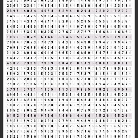
2
2
1
3
4
6
9
3
2
5
6
9
3
2
5
1
4
9
6
6
1
4
9
6
6
7
9
7
1
8
7
9
7
1
8
2
3
6
1
7
2
3
6
1
7
9
1
5
4
9
9
1
5
4
9
5
6
1
8
9
5
6
1
8
9
2
3
9
8
8
2
3
9
8
8
4
0
3
4
7
4
0
3
4
7
8
2
9
4
4
8
2
9
4
4
7
2
0
2
2
7
2
0
2
2
8
4
2
5
7
8
4
2
5
7
5
8
0
4
4
5
8
0
4
4
5
3
5
9
5
5
3
5
9
5
5
1
5
3
8
5
1
5
3
8
4
2
1
7
8
4
2
1
7
8
5
2
8
5
4
5
2
8
5
4
0
5
5
5
1
0
5
5
5
1
8
4
5
0
5
8
4
5
0
5
5
9
1
4
5
5
9
1
4
5
0
7
9
8
8
0
7
9
8
8
0
5
4
5
9
0
5
4
5
9
8
3
0
5
5
8
3
0
5
5
2
7
6
7
4
2
7
6
7
4
1
6
6
6
3
1
6
6
6
3
9
0
2
9
2
9
0
2
9
2
6
1
4
6
1
6
1
4
6
1
5
1
2
6
8
5
1
2
6
8
7
9
0
4
4
7
9
0
4
4
7
0
7
3
1
7
0
7
3
1
5
4
3
8
2
5
4
3
8
2
9
9
4
7
2
9
9
4
7
2
7
6
9
8
8
7
6
9
8
8
6
0
5
4
9
6
0
5
4
9
4
0
3
0
3
4
0
3
0
3
0
1
0
2
2
0
1
0
2
2
6
0
1
6
7
6
0
1
6
7
6
6
5
0
5
6
6
5
0
5
8
4
7
8
6
8
4
7
8
6
8
4
4
7
2
8
4
4
7
2
1
1
0
5
5
1
1
0
5
5
3
7
8
6
5
3
7
8
6
5
4
5
8
7
6
4
5
8
7
6
7
3
3
9
3
7
3
3
9
3
0
0
4
2
6
0
0
4
2
6
0
0
8
1
9
0
0
8
1
9
4
2
1
3
4
4
2
1
3
4
7
0
8
3
2
7
0
8
3
2
8
1
7
9
7
8
1
7
9
7
8
5
9
2
2
8
5
9
2
2
5
7
0
3
3
5
7
0
3
3
7
5
3
7
1
7
5
3
7
1
5
1
5
4
9
5
1
5
4
9
2
0
5
0
5
2
0
5
0
5
1
0
3
6
9
1
0
3
6
9
5
7
4
8
3
5
7
4
8
3
7
1
8
7
6
7
1
8
7
6
1
1
3
6
9
1
1
3
6
9
3
3
3
3
6
3
3
3
3
6
4
2
4
7
2
4
2
4
7
2
3
7
3
1
4
3
7
3
1
4
1
1
3
5
8
1
1
3
5
8
9
8
2
5
7
9
8
2
5
7
6
9
6
9
6
6
9
6
9
6
4
4
3
1
4
4
4
3
1
4
4
5
3
5
8
4
5
3
5
8
9
5
0
3
3
9
5
0
3
3
6
2
4
8
3
6
2
4
8
3
1
9
4
8
3
1
9
4
8
3
8
4
8
4
3
8
4
8
4
3
5
0
0
7
7
5
0
0
7
7
1
3
7
0
7
1
3
7
0
7
2
8
3
4
7
2
8
3
4
7
4
5
6
1
7
4
5
6
1
7
9
0
5
2
7
9
0
5
2
7
9
4
4
9
4
9
4
4
9
4
0
7
2
9
2
0
7
2
9
2
6
1
5
2
7
6
1
5
2
7
9
4
9
6
6
9
4
9
6
6
4
4
8
6
5
4
4
8
6
5
4
5
2
6
8
4
5
2
6
8
8
9
2
3
5
8
9
2
3
5
0
7
9
4
4
0
7
9
4
4
9
4
8
9
8
9
4
8
9
8
1
8
2
1
3
1
8
2
1
3
0
9
9
0
9
0
9
9
0
9
5
4
8
7
6
5
4
8
7
6
6
5
9
9
9
6
5
9
9
9
3
6
2
7
9
3
6
2
7
9
5
9
5
2
7
5
9
5
2
7
5
7
1
6
7
5
7
1
6
7
9
5
2
5
7
9
5
2
5
7
1
5
8
6
5
1
5
8
6
5
7
1
0
8
8
7
1
0
8
8
8
0
1
4
5
8
0
1
4
5