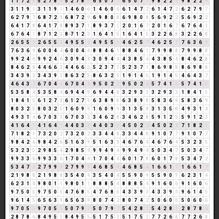
1
1
7
2
9
5
2
7
8
6
5
2
7
8
6
6
5
0
7
7
6
5
0
7
7
9
8
2
2
4
9
8
2
2
4
3
1
1
9
1
3
1
1
9
1
1
4
6
0
6
1
4
6
0
6
6
1
4
7
2
6
1
4
7
2
6
2
7
9
7
6
2
7
9
7
6
8
7
2
9
6
8
7
2
9
6
9
8
0
8
6
9
8
0
8
5
6
9
2
2
5
6
9
2
2
6
4
1
7
8
6
4
1
7
8
8
9
3
7
1
8
9
3
7
1
2
0
1
6
7
2
0
1
6
7
6
7
6
4
1
6
7
6
4
1
8
7
1
2
3
8
7
1
2
3
1
6
4
1
5
1
6
4
1
5
3
2
2
6
8
3
2
2
6
8
2
6
5
5
1
2
6
5
5
1
4
9
5
5
1
4
9
5
5
1
4
6
2
5
7
4
6
2
5
7
7
6
3
6
9
7
6
3
6
9
6
0
0
4
4
6
0
0
4
4
8
8
4
6
1
8
8
4
6
1
7
9
9
8
8
7
9
9
8
8
9
9
2
4
6
9
9
2
4
6
3
0
9
4
4
3
0
9
4
4
4
3
8
5
4
4
3
8
5
4
8
4
6
2
8
8
4
6
2
8
4
4
6
6
3
4
4
6
6
3
5
2
3
7
1
5
2
3
7
1
8
6
9
8
8
8
6
9
8
8
3
4
3
9
3
3
4
3
9
3
8
6
3
2
5
8
6
3
2
5
1
9
1
4
5
1
9
1
4
5
4
6
4
3
7
4
6
4
3
7
6
7
0
4
4
6
7
0
4
4
9
5
0
2
2
9
5
0
2
2
5
7
4
1
5
5
7
4
1
5
5
3
5
8
4
5
3
5
8
4
6
9
4
4
8
6
9
4
4
8
3
2
9
3
3
3
2
9
3
3
1
8
4
1
5
1
8
4
1
5
6
1
2
7
9
6
1
2
7
9
6
3
8
9
8
6
3
8
9
8
5
8
3
6
9
5
8
3
6
9
8
0
3
2
5
8
0
3
2
5
1
6
0
9
9
1
6
0
9
9
3
1
3
5
8
3
1
3
5
8
4
9
3
1
4
4
9
3
1
4
6
7
0
3
3
6
7
0
3
3
3
4
6
2
8
3
4
6
2
8
5
9
1
2
3
5
9
1
2
3
4
1
6
4
1
4
1
6
4
1
4
4
0
3
3
4
4
0
3
3
4
5
0
2
2
4
5
0
2
2
7
1
8
2
1
7
1
8
2
1
7
3
2
0
2
7
3
2
0
2
3
3
4
4
8
3
3
4
4
8
9
1
0
7
7
9
1
0
7
7
9
8
4
2
6
9
8
4
2
6
5
1
6
3
9
5
1
6
3
9
4
6
7
6
4
4
6
7
6
4
5
3
2
3
5
5
3
2
3
5
2
9
8
5
4
2
9
8
5
4
9
9
4
9
4
9
9
4
9
4
5
0
3
4
7
5
0
3
4
7
9
9
3
3
6
9
9
3
3
6
1
7
0
4
4
1
7
0
4
4
6
0
1
7
8
6
0
1
7
8
5
3
4
7
2
5
3
4
7
2
2
7
9
9
9
2
7
9
9
9
4
6
8
5
4
4
6
8
5
4
1
6
6
1
7
1
6
6
1
7
2
1
9
8
8
2
1
9
8
8
3
5
4
0
4
3
5
4
0
4
5
5
9
0
9
5
5
9
0
9
6
2
3
1
4
6
2
3
1
4
9
8
0
1
1
9
8
0
1
1
8
8
8
5
4
8
8
8
5
4
9
1
6
0
6
9
1
6
0
6
9
7
5
0
5
9
7
5
0
5
4
7
6
8
5
4
7
6
8
5
4
3
3
9
3
4
3
3
9
3
9
6
1
4
5
9
6
1
4
5
6
5
6
3
9
6
5
6
3
9
8
0
7
4
2
8
0
7
4
2
5
0
6
0
6
5
0
6
0
6
9
7
0
5
5
9
7
0
5
5
5
0
7
9
7
5
0
7
9
7
5
4
2
8
1
5
4
2
8
1
2
8
7
8
6
2
8
7
8
6
8
4
9
5
5
8
4
9
5
5
5
1
7
5
3
5
1
7
5
3
7
7
2
6
8
7
7
2
6
8