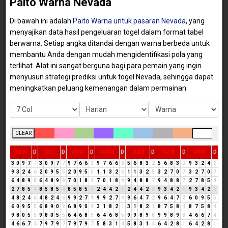
Paito Warna Nevada
Di bawah ini adalah
Paito Warna untuk pasaran Nevada
, yang
menyajikan data hasil pengeluaran togel dalam format tabel
berwarna. Setiap angka ditandai dengan warna berbeda untuk
membantu Anda dengan mudah mengidentifikasi pola yang
terlihat. Alat ini sangat berguna bagi para pemain yang ingin
menyusun strategi prediksi untuk togel Nevada, sehingga dapat
meningkatkan peluang kemenangan dalam permainan.
CLEAR
SEN
SEL
RAB
KAM
JUM
SAB
MIN
D
D
D
D
D
D
D
3
0
9
7
7
3
0
9
7
7
9
7
6
6
3
9
7
6
6
3
5
6
8
3
2
5
6
8
3
2
9
3
2
4
6
9
3
2
4
6
2
0
9
5
5
2
0
9
5
5
1
1
3
2
5
1
1
3
2
5
3
2
7
0
7
3
2
7
0
7
6
4
8
9
8
6
4
8
9
8
7
0
1
8
9
7
0
1
8
9
9
4
8
8
7
9
4
8
8
7
2
7
8
5
4
2
7
8
5
4
8
5
8
5
4
8
5
8
5
4
2
4
4
2
6
2
4
4
2
6
9
3
4
2
6
9
3
4
2
6
4
8
2
4
6
4
8
2
4
6
9
9
2
7
9
9
9
2
7
9
9
6
4
7
2
9
6
4
7
2
6
0
9
5
5
6
0
9
5
5
6
8
9
0
9
6
8
9
0
9
3
1
8
2
1
3
1
8
2
1
8
7
5
8
4
8
7
5
8
4
9
8
0
5
5
9
8
0
5
5
6
4
6
8
5
6
4
6
8
5
9
9
8
9
8
9
9
8
9
8
4
6
6
7
4
4
6
6
7
4
7
9
7
9
7
7
9
7
9
7
5
8
3
1
4
5
8
3
1
4
6
4
2
8
1
6
4
2
8
1