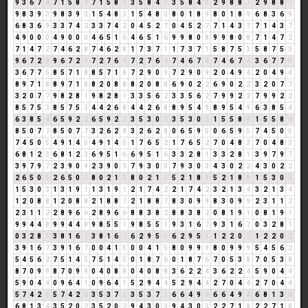
9
3
6
7
4
7
1
5
8
4
7
1
5
8
4
3
5
8
4
3
3
5
8
4
3
2
9
8
8
7
2
9
8
8
7
9
8
3
9
3
9
8
3
9
3
1
5
4
8
3
1
5
4
8
3
8
0
1
8
9
8
0
1
8
9
6
8
3
6
9
6
8
3
6
9
3
3
7
4
2
3
3
7
4
2
0
4
5
2
7
0
4
5
2
7
7
1
4
3
7
7
1
4
3
7
4
9
0
0
0
4
9
0
0
0
4
6
5
1
6
4
6
5
1
6
9
9
8
0
8
9
9
8
0
8
7
1
4
7
2
7
1
4
7
2
7
4
6
2
8
7
4
6
2
8
1
7
3
7
1
1
7
3
7
1
5
8
7
5
3
5
8
7
5
3
9
6
7
2
9
9
6
7
2
9
7
2
7
6
4
7
2
7
6
4
7
4
6
7
4
7
4
6
7
4
3
6
7
7
5
3
6
7
7
5
8
5
7
1
8
8
5
7
1
8
7
2
9
0
9
7
2
9
0
9
2
0
4
9
4
2
0
4
9
4
8
9
7
1
8
8
9
7
1
8
8
2
0
8
8
8
2
0
8
8
6
9
0
2
2
6
9
0
2
2
3
2
0
7
7
3
2
0
7
7
9
8
2
8
1
9
8
2
8
1
3
3
5
6
2
3
3
5
6
2
7
9
9
2
2
7
9
9
2
2
8
5
7
5
3
8
5
7
5
3
4
4
2
6
8
4
4
2
6
8
8
9
5
4
9
8
9
5
4
9
6
3
8
5
4
6
3
8
5
4
6
5
9
2
2
6
5
9
2
2
3
5
3
0
3
3
5
3
0
3
1
5
5
8
4
1
5
5
8
4
8
5
0
7
7
8
5
0
7
7
3
2
6
2
8
3
2
6
2
8
0
6
5
9
5
0
6
5
9
5
7
4
5
0
5
7
4
5
0
5
4
9
1
4
5
4
9
1
4
5
1
7
6
5
2
1
7
6
5
2
7
0
4
8
3
7
0
4
8
3
6
8
1
2
3
6
8
1
2
3
6
9
5
1
6
6
9
5
1
6
3
3
2
8
1
3
3
2
8
1
3
9
7
9
7
3
9
7
9
7
2
3
9
0
9
2
3
9
0
9
7
9
3
0
3
7
9
3
0
3
4
3
0
2
2
4
3
0
2
2
2
6
5
0
5
2
6
5
0
5
8
0
2
1
3
8
0
2
1
3
5
2
1
8
9
5
2
1
8
9
1
5
3
0
3
1
5
3
0
3
1
3
1
9
1
1
3
1
9
1
2
1
7
4
2
2
1
7
4
2
3
2
1
3
4
3
2
1
3
4
1
2
0
8
8
1
2
0
8
8
2
1
8
8
7
2
1
8
8
7
8
3
0
9
9
8
3
0
9
9
2
3
1
1
2
2
3
1
1
2
2
8
9
6
6
2
8
9
6
6
8
8
3
8
2
8
8
3
8
2
0
8
1
9
1
0
8
1
9
1
9
9
4
4
8
9
9
4
4
8
9
8
5
5
1
9
8
5
5
1
9
3
1
6
7
9
3
1
6
7
0
3
2
8
1
0
3
2
8
1
3
8
1
6
7
3
8
1
6
7
6
2
9
5
5
6
2
9
5
5
1
2
2
0
2
1
2
2
0
2
3
9
1
6
7
3
9
1
6
7
0
0
4
1
5
0
0
4
1
5
8
0
9
9
9
8
0
9
9
9
5
4
5
6
2
5
4
5
6
2
7
5
1
4
5
7
5
1
4
5
0
1
8
7
6
0
1
8
7
6
7
0
5
3
8
7
0
5
3
8
8
7
0
9
9
8
7
0
9
9
0
4
0
8
8
0
4
0
8
8
3
6
2
2
4
3
6
2
2
4
5
9
0
4
4
5
9
0
4
4
0
9
6
4
1
0
9
6
4
1
5
2
9
4
4
5
2
9
4
4
2
7
0
4
4
2
7
0
4
4
5
7
4
2
6
5
7
4
2
6
3
5
3
7
1
3
5
3
7
1
6
6
4
9
4
6
6
4
9
4
6
8
1
3
4
6
8
1
3
4
3
5
2
0
2
3
5
2
0
2
9
4
3
0
3
9
4
3
0
3
2
2
7
1
8
2
2
7
1
8