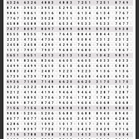
6
3
2
6
8
6
3
2
6
8
4
8
8
3
2
4
8
8
3
2
7
2
5
1
6
7
2
5
1
6
8
7
4
9
4
8
7
4
9
4
3
9
5
3
8
3
9
5
3
8
5
2
9
5
5
5
2
9
5
5
3
0
6
0
6
3
0
6
0
6
9
8
6
1
7
9
8
6
1
7
8
3
1
6
7
8
3
1
6
7
6
1
3
4
7
6
1
3
4
7
7
7
6
7
4
7
7
6
7
4
3
0
2
8
1
3
0
2
8
1
3
3
5
1
6
3
3
5
1
6
3
8
9
7
7
3
8
9
7
7
6
5
8
8
7
6
5
8
8
7
6
5
3
4
7
6
5
3
4
7
9
5
3
3
6
9
5
3
3
6
7
4
7
7
5
7
4
7
7
5
8
0
9
7
7
8
0
9
7
7
6
8
9
9
9
6
8
9
9
9
5
9
3
8
2
5
9
3
8
2
8
5
5
5
1
8
5
5
5
1
7
6
4
5
9
7
6
4
5
9
8
8
4
4
8
8
8
4
4
8
2
2
3
3
6
2
2
3
3
6
4
7
3
6
9
4
7
3
6
9
5
0
8
4
3
5
0
8
4
3
2
3
1
2
3
2
3
1
2
3
2
4
5
8
4
2
4
5
8
4
4
2
9
0
9
4
2
9
0
9
7
6
0
6
6
7
6
0
6
6
1
3
1
2
3
1
3
1
2
3
7
9
0
7
7
7
9
0
7
7
9
6
8
0
8
9
6
8
0
8
1
8
6
7
4
1
8
6
7
4
5
6
5
1
6
5
6
5
1
6
4
3
1
3
4
4
3
1
3
4
1
0
4
2
6
1
0
4
2
6
9
8
1
9
1
9
8
1
9
1
8
3
6
6
3
8
3
6
6
3
6
6
0
5
5
6
6
0
5
5
4
0
3
3
6
4
0
3
3
6
4
4
9
9
9
4
4
9
9
9
5
6
1
0
1
5
6
1
0
1
6
6
4
0
4
6
6
4
0
4
5
8
8
3
2
5
8
8
3
2
2
4
8
7
6
2
4
8
7
6
9
2
2
3
5
9
2
2
3
5
9
1
3
6
9
9
1
3
6
9
6
7
3
9
3
6
7
3
9
3
7
8
3
9
3
7
8
3
9
3
4
6
0
8
8
4
6
0
8
8
6
9
3
6
9
6
9
3
6
9
7
1
4
8
3
7
1
4
8
3
6
6
2
0
2
6
6
2
0
2
3
1
7
0
7
3
1
7
0
7
6
3
2
2
4
6
3
2
2
4
8
0
4
9
4
8
0
4
9
4
3
2
8
1
9
3
2
8
1
9
9
2
1
2
3
9
2
1
2
3
4
1
9
4
4
4
1
9
4
4
9
4
6
4
1
9
4
6
4
1
3
2
8
7
6
3
2
8
7
6
9
8
9
5
5
9
8
9
5
5
3
7
0
6
6
3
7
0
6
6
1
7
8
2
1
1
7
8
2
1
9
6
0
9
9
9
6
0
9
9
8
7
4
7
2
8
7
4
7
2
9
6
0
4
4
9
6
0
4
4
6
0
6
8
5
6
0
6
8
5
7
1
5
6
2
7
1
5
6
2
6
9
9
8
8
6
9
9
8
8
1
0
8
1
9
1
0
8
1
9
9
8
0
8
8
9
8
0
8
8
5
2
0
6
6
5
2
0
6
6
5
6
8
8
7
5
6
8
8
7
8
9
4
0
4
8
9
4
0
4
8
0
7
7
5
8
0
7
7
5
6
6
6
0
6
6
6
6
0
6
3
4
0
9
9
3
4
0
9
9
6
2
8
6
5
6
2
8
6
5
1
0
9
2
2
1
0
9
2
2
1
0
1
7
8
1
0
1
7
8
2
9
1
0
1
2
9
1
0
1
8
3
9
7
7
8
3
9
7
7
7
7
2
0
2
7
7
2
0
2
3
4
2
9
2
3
4
2
9
2
9
7
1
6
7
9
7
1
6
7
5
7
8
8
7
5
7
8
8
7
1
4
1
3
4
1
4
1
3
4
1
0
0
4
4
1
0
0
4
4