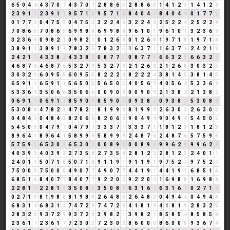
6
5
0
4
4
4
3
7
0
7
4
3
7
0
7
2
8
8
6
5
2
8
8
6
5
1
4
1
2
3
1
4
1
2
3
2
3
9
1
1
2
3
9
1
1
9
5
7
1
8
9
5
7
1
8
8
4
0
4
4
8
4
0
4
4
0
1
7
7
5
0
1
7
7
5
0
4
7
5
3
0
4
7
5
3
3
2
2
4
6
3
2
2
4
6
2
5
2
2
4
2
5
2
2
4
7
0
8
6
5
7
0
8
6
5
6
9
9
8
8
6
9
9
8
8
9
6
1
0
1
9
6
1
0
1
3
2
3
6
9
3
2
3
6
9
0
9
8
2
1
0
9
8
2
1
0
1
2
6
8
0
1
2
6
8
1
9
7
1
8
1
9
7
1
8
3
8
9
1
1
3
8
9
1
1
7
8
3
2
5
7
8
3
2
5
1
6
3
7
1
1
6
3
7
1
2
4
2
1
3
2
4
2
1
3
4
3
3
8
2
4
3
3
8
2
0
8
7
7
5
0
8
7
7
5
6
6
3
2
5
6
6
3
2
5
4
6
8
7
6
4
6
8
7
6
5
3
2
7
9
5
3
2
7
9
2
1
2
6
8
2
1
2
6
8
3
0
3
2
5
3
0
3
2
5
6
0
9
5
5
6
0
9
5
5
8
2
2
2
4
8
2
2
2
4
3
8
1
4
5
3
8
1
4
5
6
5
9
1
1
6
5
9
1
1
5
6
5
0
5
5
6
5
0
5
4
0
5
6
2
4
0
5
6
2
5
3
3
6
9
5
3
3
6
9
3
5
0
6
6
3
5
0
6
6
0
0
9
0
9
0
0
9
0
9
2
1
3
8
2
2
1
3
8
2
0
6
9
1
1
0
6
9
1
1
8
5
9
0
9
8
5
9
0
9
0
9
3
8
2
0
9
3
8
2
5
3
0
8
8
5
3
0
8
8
4
7
8
2
1
4
7
8
2
1
8
1
9
9
9
8
1
9
9
9
2
6
3
0
3
2
6
3
0
3
0
4
8
4
3
0
4
8
4
3
8
2
0
6
6
8
2
0
6
6
9
0
4
9
4
9
0
4
9
4
5
4
5
0
5
5
4
5
0
5
0
4
7
9
7
0
4
7
9
7
3
3
3
7
1
3
3
3
7
1
1
8
1
2
3
1
8
1
2
3
8
9
6
4
1
8
9
6
4
1
5
8
9
9
9
5
8
9
9
9
2
4
8
7
6
2
4
8
7
6
5
7
5
9
5
5
7
5
9
5
6
5
3
0
3
6
5
3
0
3
0
0
8
9
8
0
0
8
9
8
9
9
6
2
8
9
9
6
2
8
4
0
3
9
3
4
0
3
9
3
2
7
3
5
8
2
7
3
5
8
2
8
1
2
3
2
8
1
2
3
2
4
0
1
1
2
4
0
1
1
5
0
7
1
8
5
0
7
1
8
9
1
1
9
1
9
1
1
9
1
9
7
5
2
7
9
7
5
2
7
7
5
0
0
0
7
5
0
0
0
4
9
0
7
7
4
9
0
7
7
4
4
1
9
1
4
4
1
9
1
6
8
5
1
6
6
8
5
1
6
8
4
0
7
7
8
4
0
7
7
9
2
2
0
2
9
2
2
0
2
1
6
9
8
8
1
6
9
8
8
2
2
8
1
9
2
2
8
1
9
3
5
0
8
8
3
5
0
8
8
6
3
1
6
7
6
3
1
6
7
0
2
7
1
8
0
2
7
1
8
8
1
9
8
8
8
1
9
8
8
2
6
4
8
3
2
6
4
8
3
0
4
9
4
4
0
4
9
4
4
6
8
3
1
4
6
8
3
1
4
7
4
7
2
9
7
4
7
2
9
4
1
8
1
9
4
1
8
1
9
2
8
3
2
5
2
8
3
2
5
9
3
7
2
9
9
3
7
2
9
3
9
8
2
1
3
9
8
2
1
8
5
8
5
4
8
5
8
5
4
2
3
6
1
7
2
3
6
1
7
7
2
3
0
3
7
2
3
0
3
8
6
0
0
0
8
6
0
0
0
9
3
6
7
4