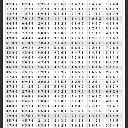
0
2
4
7
2
0
2
4
7
2
5
9
6
0
6
5
9
6
0
6
0
4
7
4
2
0
4
7
4
2
1
7
4
8
3
1
7
4
8
3
1
2
7
8
6
1
2
7
8
6
9
3
4
4
8
9
3
4
4
8
5
8
0
9
9
5
8
0
9
9
1
2
7
8
6
1
2
7
8
6
5
9
4
1
5
5
9
4
1
5
2
1
9
0
9
2
1
9
0
9
4
3
7
9
7
4
3
7
9
7
7
0
1
7
8
7
0
1
7
8
1
4
1
3
4
1
4
1
3
4
4
6
9
2
2
4
6
9
2
2
6
4
4
5
9
6
4
4
5
9
2
9
2
1
3
2
9
2
1
3
0
9
0
7
7
0
9
0
7
7
4
6
9
0
9
4
6
9
0
9
8
8
1
9
1
8
8
1
9
1
2
6
5
5
1
2
6
5
5
1
9
2
4
5
9
9
2
4
5
9
7
7
1
3
4
7
7
1
3
4
9
8
0
5
5
9
8
0
5
5
0
1
1
9
1
0
1
1
9
1
4
9
0
9
9
4
9
0
9
9
4
4
4
9
4
4
4
4
9
4
9
0
5
4
9
9
0
5
4
9
1
9
6
7
4
1
9
6
7
4
5
1
8
9
8
5
1
8
9
8
7
8
3
4
7
7
8
3
4
7
3
6
2
0
2
3
6
2
0
2
3
8
6
7
4
3
8
6
7
4
2
9
2
6
8
2
9
2
6
8
5
6
6
7
4
5
6
6
7
4
7
2
6
8
5
7
2
6
8
5
4
3
8
0
8
4
3
8
0
8
9
0
6
3
9
9
0
6
3
9
9
4
7
8
6
9
4
7
8
6
3
7
9
1
1
3
7
9
1
1
4
9
6
7
4
4
9
6
7
4
4
3
0
8
8
4
3
0
8
8
9
9
1
4
5
9
9
1
4
5
3
0
2
2
4
3
0
2
2
4
4
7
4
3
7
4
7
4
3
7
5
3
3
8
2
5
3
3
8
2
0
6
7
3
1
0
6
7
3
1
5
6
7
7
5
5
6
7
7
5
4
6
7
2
9
4
6
7
2
9
5
0
0
6
6
5
0
0
6
6
3
5
1
5
6
3
5
1
5
6
1
9
9
7
7
1
9
9
7
7
4
6
5
6
2
4
6
5
6
2
2
7
3
9
3
2
7
3
9
3
8
2
8
0
8
8
2
8
0
8
0
9
7
6
4
0
9
7
6
4
0
0
6
1
7
0
0
6
1
7
8
9
4
1
5
8
9
4
1
5
2
8
5
3
8
2
8
5
3
8
3
2
5
1
6
3
2
5
1
6
6
7
2
7
9
6
7
2
7
9
3
1
2
5
7
3
1
2
5
7
5
5
9
0
9
5
5
9
0
9
0
6
0
9
9
0
6
0
9
9
2
7
8
6
5
2
7
8
6
5
0
7
2
8
1
0
7
2
8
1
5
3
9
0
9
5
3
9
0
9
6
5
2
8
1
6
5
2
8
1
0
6
8
2
1
0
6
8
2
1
4
4
2
1
3
4
4
2
1
3
0
6
1
2
3
0
6
1
2
3
9
6
6
9
6
9
6
6
9
6
1
0
8
6
5
1
0
8
6
5
6
0
4
3
7
6
0
4
3
7
4
8
3
0
3
4
8
3
0
3
0
7
2
4
6
0
7
2
4
6
4
2
3
5
8
4
2
3
5
8
7
3
4
1
5
7
3
4
1
5
8
2
4
3
7
8
2
4
3
7
5
5
8
1
9
5
5
8
1
9
5
1
6
4
1
5
1
6
4
1
1
9
0
0
0
1
9
0
0
0
9
7
5
7
3
9
7
5
7
3
2
3
1
2
3
2
3
1
2
3
8
4
4
9
4
8
4
4
9
4
4
5
7
6
4
4
5
7
6
4
2
1
3
2
5
2
1
3
2
5
5
1
2
3
5
5
1
2
3
5
1
7
9
5
5
1
7
9
5
5
9
3
8
7
6
9
3
8
7
6
3
6
2
9
2
3
6
2
9
2
3
0
4
4
8
3
0
4
4
8