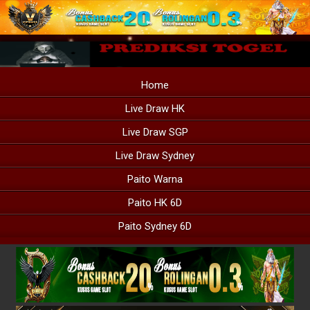
Home
Live Draw HK
Live Draw SGP
Live Draw Sydney
Paito Warna
Paito HK 6D
Paito Sydney 6D