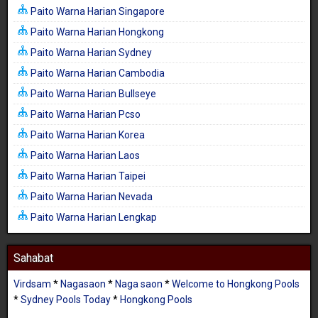
Paito Warna Harian Singapore
Paito Warna Harian Hongkong
Paito Warna Harian Sydney
Paito Warna Harian Cambodia
Paito Warna Harian Bullseye
Paito Warna Harian Pcso
Paito Warna Harian Korea
Paito Warna Harian Laos
Paito Warna Harian Taipei
Paito Warna Harian Nevada
Paito Warna Harian Lengkap
Sahabat
Virdsam
*
Nagasaon
*
Naga saon
*
Welcome to Hongkong Pools
*
Sydney Pools Today
*
Hongkong Pools