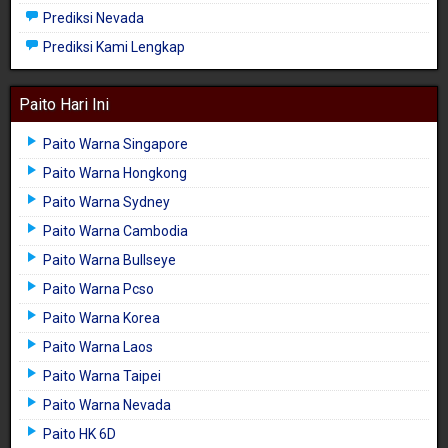
Prediksi Nevada
Prediksi Kami Lengkap
Paito Hari Ini
Paito Warna Singapore
Paito Warna Hongkong
Paito Warna Sydney
Paito Warna Cambodia
Paito Warna Bullseye
Paito Warna Pcso
Paito Warna Korea
Paito Warna Laos
Paito Warna Taipei
Paito Warna Nevada
Paito HK 6D