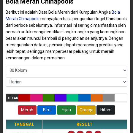
Bola Merah Chinapools
Berikut ini adalah Data Bola Merah dari Kumpulan Angka
Bola
Merah Chinapools
menyajikan hasil pengundian togel Chinapools
dari periode sebelumnya. Informasi ini sering dimanfaatkan oleh
pemain untuk mengidentifikasi angka-angka yang kemungkinan
besar akan muncul kembali di pengundian selanjutnya. Dengan
menggunakan data ini, pemain dapat merancang prediksi yang
lebih tepat, sehingga memperbesar peluang untuk meraih
kemenangan dalam permainan.
CLEAR
Merah
Biru
Hijau
Orange
Hitam
TANGGAL
RESULT