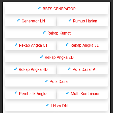
BBFS GENERATOR
Generator LN
Rumus Harian
Rekap Kumat
Rekap Angka CT
Rekap Angka 3D
Rekap Angka 2D
Rekap Angka 4D
Pola Dasar All
Pola Dasar
Pembalik Angka
Multi Kombinasi
LN vs DN