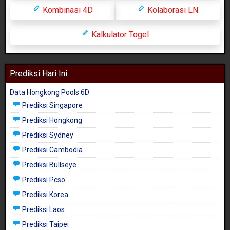
Kombinasi 4D
Kolaborasi LN
Kalkulator Togel
Prediksi Hari Ini
Data Hongkong Pools 6D
Prediksi Singapore
Prediksi Hongkong
Prediksi Sydney
Prediksi Cambodia
Prediksi Bullseye
Prediksi Pcso
Prediksi Korea
Prediksi Laos
Prediksi Taipei