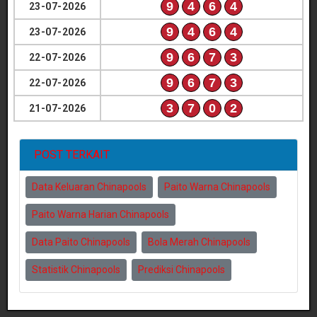
9
4
6
4
23-07-2026
9
4
6
4
23-07-2026
9
6
7
3
22-07-2026
9
6
7
3
22-07-2026
3
7
0
2
21-07-2026
POST TERKAIT
Data Keluaran Chinapools
Paito Warna Chinapools
Paito Warna Harian Chinapools
Data Paito Chinapools
Bola Merah Chinapools
Statistik Chinapools
Prediksi Chinapools