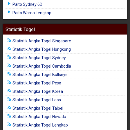
Paito Sydney 6D
Paito Warna Lengkap
Statistik Togel
Statistik Angka Togel Singapore
Statistik Angka Togel Hongkong
Statistik Angka Togel Sydney
Statistik Angka Togel Cambodia
Statistik Angka Togel Bullseye
Statistik Angka Togel Pcso
Statistik Angka Togel Korea
Statistik Angka Togel Laos
Statistik Angka Togel Taipei
Statistik Angka Togel Nevada
Statistik Angka Togel Lengkap