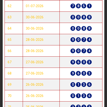
62
01-07-2026
7
8
5
1
63
30-06-2026
0
0
8
8
64
30-06-2026
0
0
8
8
65
28-06-2026
9
0
7
4
66
28-06-2026
9
0
7
4
67
27-06-2026
9
6
0
3
68
27-06-2026
9
6
0
3
69
26-06-2026
0
1
3
6
70
26-06-2026
0
1
3
6
71
25-06-2026
2
7
1
3