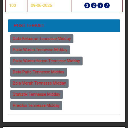
100
09-06-2026
3
2
7
7
POST TERKAIT
Data Keluaran Tennesse Midday
Paito Warna Tennesse Midday
Paito Warna Harian Tennesse Midday
Data Paito Tennesse Midday
Bola Merah Tennesse Midday
Statistik Tennesse Midday
Prediksi Tennesse Midday