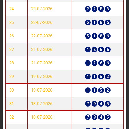
24
23-07-2026
2
2
8
6
25
22-07-2026
5
1
8
6
26
22-07-2026
5
1
8
6
27
21-07-2026
1
2
6
6
28
21-07-2026
1
2
6
6
29
19-07-2026
1
1
5
2
30
19-07-2026
1
1
5
2
31
18-07-2026
7
9
4
5
32
18-07-2026
7
9
4
5