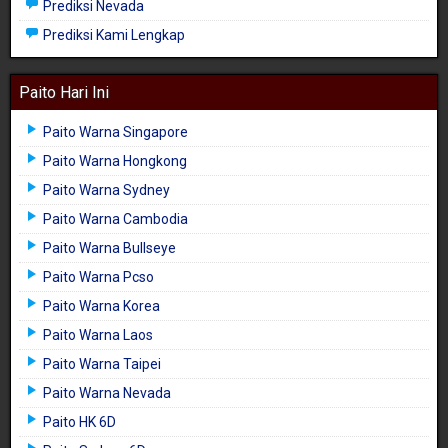
Prediksi Nevada
Prediksi Kami Lengkap
Paito Hari Ini
Paito Warna Singapore
Paito Warna Hongkong
Paito Warna Sydney
Paito Warna Cambodia
Paito Warna Bullseye
Paito Warna Pcso
Paito Warna Korea
Paito Warna Laos
Paito Warna Taipei
Paito Warna Nevada
Paito HK 6D