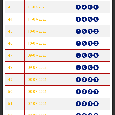
43
11-07-2026
1
4
8
6
44
11-07-2026
1
4
8
6
45
10-07-2026
4
5
1
2
46
10-07-2026
4
5
1
2
47
09-07-2026
0
0
0
8
48
09-07-2026
0
0
0
8
49
08-07-2026
8
8
2
1
50
08-07-2026
8
8
2
1
51
07-07-2026
3
8
1
8