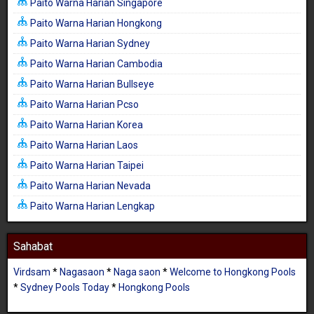
Paito Warna Harian Singapore
Paito Warna Harian Hongkong
Paito Warna Harian Sydney
Paito Warna Harian Cambodia
Paito Warna Harian Bullseye
Paito Warna Harian Pcso
Paito Warna Harian Korea
Paito Warna Harian Laos
Paito Warna Harian Taipei
Paito Warna Harian Nevada
Paito Warna Harian Lengkap
Sahabat
Virdsam
*
Nagasaon
*
Naga saon
*
Welcome to Hongkong Pools
*
Sydney Pools Today
*
Hongkong Pools