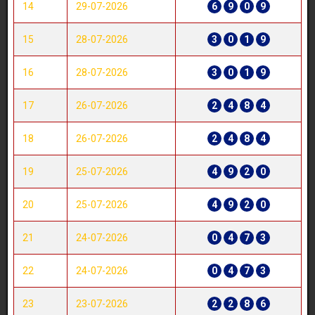
14
29-07-2026
6
9
0
9
15
28-07-2026
3
0
1
9
16
28-07-2026
3
0
1
9
17
26-07-2026
2
4
8
4
18
26-07-2026
2
4
8
4
19
25-07-2026
4
9
2
0
20
25-07-2026
4
9
2
0
21
24-07-2026
0
4
7
3
22
24-07-2026
0
4
7
3
23
23-07-2026
2
2
8
6