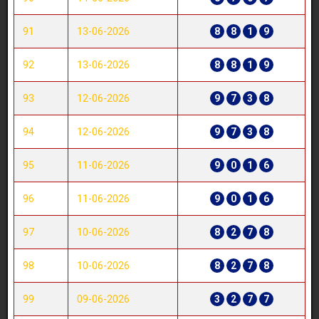
91
13-06-2026
8
8
1
9
92
13-06-2026
8
8
1
9
93
12-06-2026
9
7
3
8
94
12-06-2026
9
7
3
8
95
11-06-2026
9
0
1
6
96
11-06-2026
9
0
1
6
97
10-06-2026
8
2
7
8
98
10-06-2026
8
2
7
8
99
09-06-2026
3
2
7
7