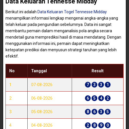
Data Keluaran Tennesse Midday
Berikut ini adalah
Data Keluaran Togel Tennesse Midday
menampilkan informasi lengkap mengenai angka-angka yang
telah keluar pada pengundian sebelumnya. Data ini sangat
membantu pemain dalam menganalisis pola angka secara
mendetail guna memprediksi hasil di masa mendatang. Dengan
menggunakan informasi ini, pemain dapat meningkatkan
ketepatan prediksi dan menyusun strategi taruhan yang lebih
efektif.
No
Tanggal
Result
1
07-08-2026
7
3
3
1
2
06-08-2026
6
5
4
2
3
05-08-2026
8
6
3
5
4
04-08-2026
2
8
9
0