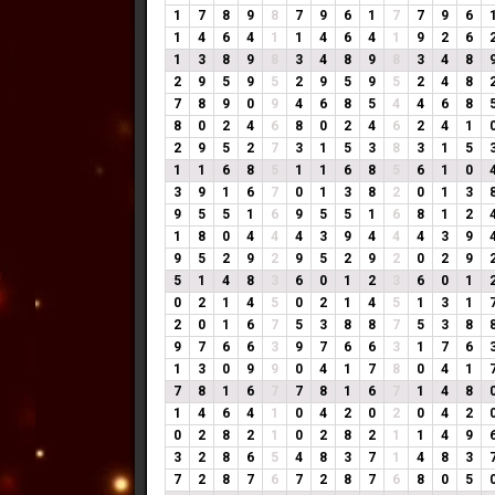
1
7
8
9
8
7
9
6
1
7
7
9
6
1
4
6
4
1
1
4
6
4
1
9
2
6
1
3
8
9
8
3
4
8
9
8
3
4
8
2
9
5
9
5
2
9
5
9
5
2
4
8
7
8
9
0
9
4
6
8
5
4
4
6
8
8
0
2
4
6
8
0
2
4
6
2
4
1
2
9
5
2
7
3
1
5
3
8
3
1
5
1
1
6
8
5
1
1
6
8
5
6
1
0
3
9
1
6
7
0
1
3
8
2
0
1
3
9
5
5
1
6
9
5
5
1
6
8
1
2
1
8
0
4
4
4
3
9
4
4
4
3
9
9
5
2
9
2
9
5
2
9
2
0
2
9
5
1
4
8
3
6
0
1
2
3
6
0
1
0
2
1
4
5
0
2
1
4
5
1
3
1
2
0
1
6
7
5
3
8
8
7
5
3
8
9
7
6
6
3
9
7
6
6
3
1
7
6
1
3
0
9
9
0
4
1
7
8
0
4
1
7
8
1
6
7
7
8
1
6
7
1
4
8
1
4
6
4
1
0
4
2
0
2
0
4
2
0
2
8
2
1
0
2
8
2
1
1
4
9
3
2
8
6
5
4
8
3
7
1
4
8
3
7
2
8
7
6
7
2
8
7
6
8
0
5