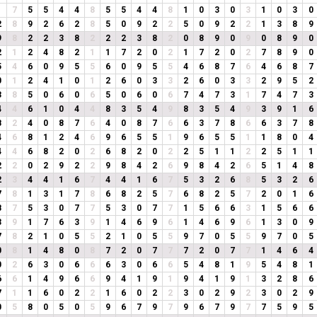
1
7
5
5
4
4
8
5
5
4
4
8
1
0
3
0
3
1
0
3
0
2
8
9
2
6
2
8
5
0
9
2
2
5
0
9
2
2
1
3
8
9
9
8
2
2
3
8
2
2
2
3
8
2
0
8
9
0
9
0
8
9
0
2
1
2
4
8
2
1
1
7
2
0
2
1
7
2
0
2
7
8
9
0
5
4
6
0
9
5
5
6
0
9
5
5
4
6
8
7
6
4
6
8
7
0
1
2
4
1
0
1
2
6
0
3
3
2
6
0
3
3
2
9
5
2
3
8
5
0
6
0
6
5
0
6
0
6
7
4
7
3
1
7
4
7
3
4
4
6
1
0
4
4
8
3
5
4
9
8
3
5
4
9
3
9
1
6
8
2
4
0
8
7
6
4
0
8
7
6
6
3
7
8
6
6
3
7
8
4
6
8
1
2
4
6
9
6
5
5
1
9
6
5
5
1
1
8
0
4
4
4
6
8
2
0
2
6
8
2
0
2
2
5
1
1
2
2
5
1
1
2
2
0
2
9
2
2
9
8
4
2
6
9
8
4
2
6
5
1
4
8
2
3
4
4
1
6
7
4
4
1
6
7
5
3
2
6
8
5
3
2
6
7
8
1
3
1
7
8
6
8
2
5
7
6
8
2
5
7
2
0
1
6
8
7
5
3
0
7
7
5
3
0
7
7
1
5
6
6
3
1
5
6
6
3
9
1
7
6
3
9
1
4
6
9
6
1
4
6
9
6
1
3
0
9
7
8
2
1
0
5
5
2
1
0
5
5
9
7
0
5
5
9
7
0
5
0
8
1
4
8
0
8
7
2
0
7
7
7
2
0
7
7
1
4
6
4
0
2
6
3
0
6
6
6
3
0
6
6
5
4
8
1
9
5
4
8
1
6
6
1
4
9
6
6
9
4
1
9
1
9
4
1
9
1
3
2
8
6
7
1
1
6
0
2
2
1
6
0
2
2
3
0
2
9
2
3
0
2
9
0
5
8
0
5
0
5
9
6
7
9
7
9
6
7
9
7
7
5
9
5