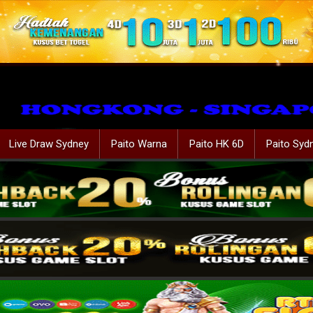
Live Draw Sydney
Paito Warna
Paito HK 6D
Paito Syd