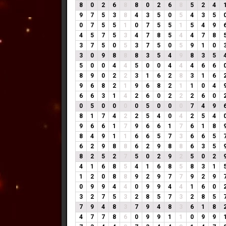
8
0
2
6
8
8
0
2
6
8
5
2
4
9
7
5
3
8
4
3
5
0
5
4
3
5
0
7
5
5
1
0
7
5
5
1
5
4
9
4
5
7
5
3
4
7
8
5
4
4
7
8
3
7
5
0
5
3
7
5
0
5
9
1
0
3
0
9
8
8
8
3
5
4
9
8
3
5
5
0
0
4
4
5
0
0
4
4
4
6
6
8
9
0
2
2
3
1
6
2
8
3
1
6
9
6
8
2
1
9
6
8
2
1
1
0
4
6
6
3
1
4
2
6
0
2
2
2
6
0
0
5
0
0
0
0
5
0
0
0
7
4
9
8
1
7
4
2
2
5
4
0
4
2
5
4
9
6
6
1
7
9
6
6
1
7
6
1
8
8
4
9
1
1
6
6
5
7
3
6
6
5
6
2
9
8
8
6
2
9
8
8
6
3
5
8
2
5
2
7
5
0
2
9
2
5
0
2
4
1
6
8
5
4
1
6
8
5
8
3
1
1
2
0
8
8
9
2
9
7
7
9
2
9
0
9
9
4
4
0
9
9
4
4
1
6
0
3
2
7
5
3
2
8
5
7
3
2
8
5
7
9
4
8
3
7
9
4
8
3
6
1
8
4
7
7
8
6
0
9
9
1
1
0
9
9