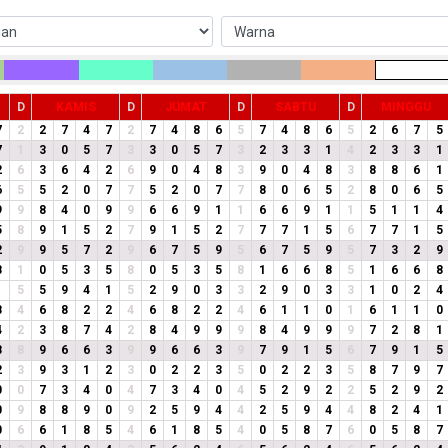
D
KAMIS
D
JUMAT
D
SABTU
D
MINGGU
7
2
2
7
4
7
2
7
4
8
6
5
7
4
8
6
5
2
6
7
5
7
1
3
0
5
7
3
3
0
5
7
3
2
3
3
1
4
2
3
3
1
2
6
3
6
4
2
6
9
0
4
8
3
9
0
4
8
3
8
8
6
1
6
5
5
2
0
7
7
5
2
0
7
7
8
0
6
5
2
8
0
6
5
9
9
8
4
0
9
9
6
6
9
1
1
6
6
9
1
1
5
1
1
4
5
8
9
1
5
2
7
9
1
5
2
7
7
7
1
5
6
7
7
1
5
2
9
9
5
7
2
9
6
7
5
9
5
6
7
5
9
5
7
3
2
9
8
1
0
5
3
5
8
0
5
3
5
8
1
6
6
8
5
1
6
6
8
1
5
5
9
4
1
5
2
9
0
3
3
2
9
0
3
3
1
0
2
4
8
4
6
8
2
2
4
6
8
2
2
4
6
1
1
0
1
6
1
1
0
4
2
3
8
7
4
2
8
4
9
9
9
8
4
9
9
9
7
2
8
1
8
8
9
6
6
3
9
9
6
6
3
9
7
9
1
5
6
7
9
1
5
2
3
9
3
1
2
3
0
2
2
3
5
0
2
2
3
5
8
7
9
7
0
0
7
3
4
0
4
7
3
4
0
4
5
2
9
2
2
5
2
9
2
0
9
8
8
9
0
9
2
5
9
4
4
2
5
9
4
4
8
2
4
1
0
6
6
1
8
5
4
6
1
8
5
4
0
5
8
7
6
0
5
8
7