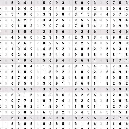
1
5
5
2
4
1
5
5
0
9
3
3
5
0
9
3
3
9
7
5
3
0
5
8
6
4
0
4
8
6
4
0
4
5
0
6
2
8
5
0
6
2
6
6
5
4
9
6
6
3
1
5
8
4
3
1
5
8
4
4
5
7
5
5
4
3
4
2
5
7
3
4
2
5
7
9
5
9
4
4
9
5
9
4
3
3
9
1
0
3
3
7
0
7
4
2
7
0
7
4
2
3
0
9
8
4
9
2
8
5
6
2
2
8
5
6
2
9
2
4
6
1
9
2
4
6
0
6
4
6
6
0
6
2
3
1
3
4
2
3
1
3
4
8
9
0
2
2
8
8
2
6
5
2
8
2
6
5
2
9
2
9
8
8
9
2
9
8
9
4
1
0
4
9
4
4
8
5
2
7
4
8
5
2
7
6
6
3
1
2
2
9
2
4
4
8
9
2
4
4
8
9
8
1
8
9
9
8
1
8
6
6
7
4
9
6
6
5
6
9
4
4
5
6
9
4
4
8
1
7
4
0
4
1
9
0
4
4
1
9
0
4
4
8
7
3
4
7
8
7
3
4
9
8
6
1
8
9
8
1
8
9
2
2
1
8
9
2
2
8
4
9
1
7
3
4
7
6
3
9
4
7
6
3
9
8
0
5
5
1
8
0
5
5
9
5
6
3
5
9
5
3
6
9
1
1
3
6
9
1
1
8
2
5
2
9
2
3
1
6
1
7
3
1
6
1
7
9
5
9
1
1
9
5
9
1
5
6
8
3
1
5
6
6
2
8
6
5
6
2
8
6
5
1
2
0
8
7
7
0
7
7
4
2
0
7
7
4
2
5
2
0
3
3
5
2
0
3
2
2
1
6
0
2
2
1
8
0
1
1
1
8
0
1
1
3
2
7
5
7
3
6
5
8
2
1
6
5
8
2
1
5
4
5
1
6
5
4
5
1
2
1
6
1
8
2
1
8
2
9
6
6
8
2
9
6
6
4
7
7
8
1
1
8
3
8
5
4
8
3
8
5
4
3
1
6
6
3
3
1
6
6