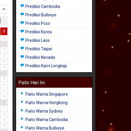
Prediksi Cambodia
Prediksi Bullseye
Prediksi Pcso
D
Prediksi Korea
3
Prediksi Laos
4
Prediksi Taipei
7
2
Prediksi Nevada
5
Prediksi Kami Lengkap
6
2
5
Paito Hari Ini
6
1
Paito Warna Singapore
9
6
Paito Warna Hongkong
7
Paito Warna Sydney
2
Paito Warna Cambodia
5
6
Paito Warna Bullseye