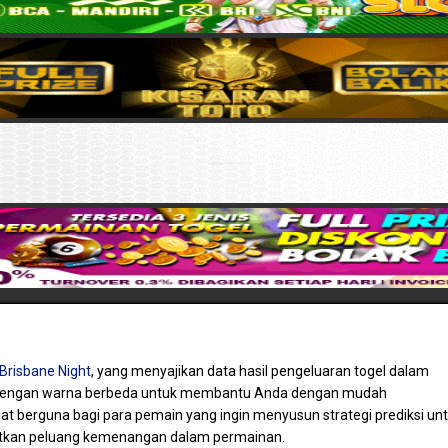
Brisbane Night
, yang menyajikan data hasil pengeluaran togel dalam
ai dengan warna berbeda untuk membantu Anda dengan mudah
angat berguna bagi para pemain yang ingin menyusun strategi prediksi un
katkan peluang kemenangan dalam permainan.