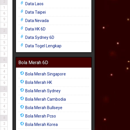
2
Data Laos
1
Data Taipei
6
9
Data Nevada
3
Data HK 6D
2
7
Data Sydney 6D
5
Data Togel Lengkap
9
3
6
Bola Merah 6D
4
4
Bola Merah Singapore
4
Bola Merah HK
9
3
Bola Merah Sydney
0
Bola Merah Cambodia
7
4
Bola Merah Bullseye
9
Bola Merah Pcso
8
2
Bola Merah Korea
3