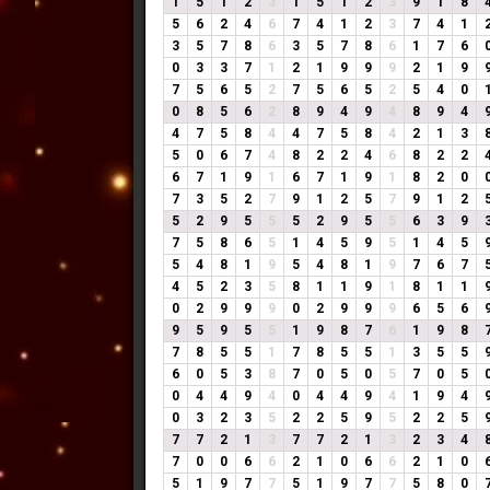
1
5
1
2
3
1
5
1
2
3
9
1
8
5
6
2
4
6
7
4
1
2
3
7
4
1
3
5
7
8
6
3
5
7
8
6
1
7
6
0
3
3
7
1
2
1
9
9
9
2
1
9
7
5
6
5
2
7
5
6
5
2
5
4
0
0
8
5
6
2
8
9
4
9
4
8
9
4
4
7
5
8
4
4
7
5
8
4
2
1
3
5
0
6
7
4
8
2
2
4
6
8
2
2
6
7
1
9
1
6
7
1
9
1
8
2
0
7
3
5
2
7
9
1
2
5
7
9
1
2
5
2
9
5
5
5
2
9
5
5
6
3
9
7
5
8
6
5
1
4
5
9
5
1
4
5
5
4
8
1
9
5
4
8
1
9
7
6
7
4
5
2
3
5
8
1
1
9
1
8
1
1
0
2
9
9
9
0
2
9
9
9
6
5
6
9
5
9
5
5
1
9
8
7
6
1
9
8
7
8
5
5
1
7
8
5
5
1
3
5
5
6
0
5
3
8
7
0
5
0
5
7
0
5
0
4
4
9
4
0
4
4
9
4
1
9
4
0
3
2
3
5
2
2
5
9
5
2
2
5
7
7
2
1
3
7
7
2
1
3
2
3
4
7
0
0
6
6
2
1
0
6
6
2
1
0
5
1
9
7
7
5
1
9
7
7
5
8
0