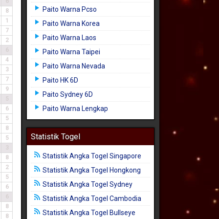
6
Paito Warna Pcso
8
1
Paito Warna Korea
7
Paito Warna Laos
2
6
Paito Warna Taipei
4
Paito Warna Nevada
3
7
Paito HK 6D
9
Paito Sydney 6D
5
Paito Warna Lengkap
6
5
8
Statistik Togel
5
3
Statistik Angka Togel Singapore
8
2
Statistik Angka Togel Hongkong
5
Statistik Angka Togel Sydney
6
6
Statistik Angka Togel Cambodia
8
Statistik Angka Togel Bullseye
8