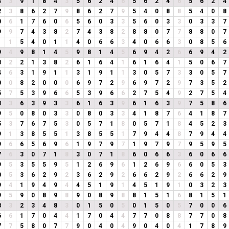
4
3
9
1
8
4
3
5
6
2
4
6
5
6
2
4
6
5
6
2
4
2
3
8
6
2
7
9
8
6
2
7
9
5
4
0
8
8
5
4
0
8
0
6
1
7
6
0
6
5
6
0
3
3
5
6
0
3
3
0
3
3
7
9
9
7
4
3
8
2
7
4
3
8
2
8
8
0
7
7
8
8
0
7
1
1
5
4
0
1
1
4
0
6
6
3
4
0
6
6
3
0
8
5
6
9
4
9
8
1
4
5
9
8
1
4
5
6
9
4
2
6
6
9
4
2
8
2
2
1
3
8
2
6
1
6
4
1
6
1
6
4
1
5
0
6
7
4
6
3
1
9
1
1
3
1
9
1
1
3
0
5
7
3
3
0
5
7
0
0
8
2
0
0
0
6
9
7
2
9
6
9
7
2
9
7
3
5
2
5
7
5
3
9
6
6
5
3
9
6
6
2
7
5
4
9
2
7
5
4
3
3
6
3
9
3
3
6
1
6
3
9
6
1
6
3
9
7
5
8
6
9
5
0
8
0
3
3
0
8
0
3
3
4
1
8
7
6
4
1
8
7
5
3
7
6
7
5
3
0
5
7
1
8
0
5
7
1
8
4
5
2
3
9
1
3
8
5
5
1
3
8
5
5
1
7
9
4
4
8
7
9
4
4
9
6
6
5
6
9
6
1
9
7
9
7
1
9
7
9
7
9
5
9
5
7
6
3
0
7
1
8
3
0
7
1
8
6
0
6
6
3
6
0
6
6
9
5
3
5
5
9
5
1
2
6
9
6
1
2
6
9
6
6
0
5
3
0
5
3
6
2
9
2
3
6
2
9
2
6
6
2
9
2
6
6
2
9
9
4
1
9
4
9
4
4
5
1
9
1
4
5
1
9
1
0
3
2
3
9
5
9
0
8
9
8
9
0
8
9
8
8
1
5
1
6
8
1
5
1
8
3
2
3
4
8
3
0
1
5
0
5
0
1
5
0
5
7
0
0
6
6
6
1
7
0
4
4
1
7
0
4
4
7
7
0
8
8
7
7
0
8
7
7
5
8
0
7
7
9
0
4
0
4
9
0
4
0
4
1
7
8
9