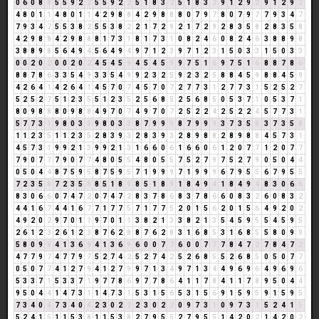
0
6
0
8
8
5
5
9
2
2
5
5
9
2
2
5
1
8
3
2
5
1
8
3
2
9
1
2
9
2
9
1
2
9
2
4
8
0
1
1
4
8
0
1
1
4
2
9
8
8
4
2
9
8
8
8
0
7
9
7
8
0
7
9
7
7
9
3
4
7
7
9
3
4
7
5
5
3
8
2
5
5
3
8
2
2
1
7
2
9
2
1
7
2
9
2
8
3
5
8
2
8
3
5
8
4
2
9
8
8
4
2
9
8
8
8
1
7
3
1
8
1
7
3
1
0
8
2
4
6
0
8
2
4
6
3
8
8
9
8
3
8
8
9
8
5
6
4
9
4
5
6
4
9
4
9
7
1
2
3
9
7
1
2
3
1
5
0
3
3
1
5
0
3
3
0
0
2
0
2
0
0
2
0
2
4
5
4
5
9
4
5
4
5
9
9
7
5
1
6
9
7
5
1
6
8
8
7
8
6
8
8
7
8
6
3
3
5
4
9
3
3
5
4
9
9
2
3
2
5
9
2
3
2
5
8
8
4
5
9
8
8
4
5
9
4
2
6
4
1
4
2
6
4
1
4
5
7
0
7
4
5
7
0
7
2
7
7
3
1
2
7
7
3
1
5
2
5
2
7
5
2
5
2
7
5
1
2
3
5
5
1
2
3
5
2
5
6
8
5
2
5
6
8
5
0
5
3
7
1
0
5
3
7
1
8
0
9
8
8
8
0
9
8
8
4
9
7
0
7
4
9
7
0
7
2
5
2
2
4
2
5
2
2
4
5
7
7
3
1
5
7
7
3
1
9
8
0
3
3
9
8
0
3
3
8
7
9
9
9
8
7
9
9
9
3
7
3
5
8
3
7
3
5
8
1
1
2
3
5
1
1
2
3
5
2
8
3
9
3
2
8
3
9
3
2
8
9
8
8
2
8
9
8
8
4
5
7
3
1
4
5
7
3
1
9
9
2
1
3
9
9
2
1
3
1
6
6
0
6
1
6
6
0
6
1
2
0
7
7
1
2
0
7
7
7
9
0
7
7
7
9
0
7
7
4
8
0
5
5
4
8
0
5
5
7
5
2
7
9
7
5
2
7
9
0
5
0
4
4
0
5
0
4
4
8
7
5
9
5
8
7
5
9
5
7
1
9
9
9
7
1
9
9
9
6
7
9
5
5
6
7
9
5
5
7
2
3
5
8
7
2
3
5
8
8
5
1
8
9
8
5
1
8
9
1
8
4
9
4
1
8
4
9
4
8
3
0
6
6
8
3
0
6
6
0
7
4
7
2
0
7
4
7
2
8
3
7
8
6
8
3
7
8
6
6
0
8
3
2
6
0
8
3
2
4
4
1
6
7
4
4
1
6
7
7
1
7
7
5
7
1
7
7
5
2
0
1
5
6
2
0
1
5
6
4
9
2
0
2
4
9
2
0
2
9
7
0
1
1
9
7
0
1
1
3
8
2
1
3
3
8
2
1
3
5
4
5
9
5
5
4
5
9
5
2
6
1
2
3
2
6
1
2
3
8
7
6
2
8
8
7
6
2
8
3
1
6
8
5
3
1
6
8
5
5
8
0
9
9
5
8
0
9
9
4
1
3
6
9
4
1
3
6
9
6
0
0
7
7
6
0
0
7
7
7
8
4
7
2
7
8
4
7
2
4
7
7
9
7
4
7
7
9
7
5
2
7
4
2
5
2
7
4
2
5
2
6
8
5
5
2
6
8
5
0
5
0
7
7
0
5
0
7
7
4
1
2
7
9
4
1
2
7
9
9
7
1
3
4
9
7
1
3
4
4
9
6
9
6
4
9
6
9
6
5
3
3
7
1
5
3
3
7
1
9
7
7
8
6
9
7
7
8
6
4
1
1
7
8
4
1
1
7
8
9
5
0
4
4
9
5
0
4
4
1
4
7
3
1
1
4
7
3
1
5
3
1
5
6
5
3
1
5
6
9
1
5
9
5
9
1
5
9
5
7
3
4
0
4
7
3
4
0
4
2
3
0
2
2
2
3
0
2
2
0
9
7
3
1
0
9
7
3
1
5
2
4
1
5
5
2
4
1
5
1
1
5
3
8
1
1
5
3
8
2
7
9
5
5
2
7
9
5
5
1
4
2
0
2
1
4
2
0
2