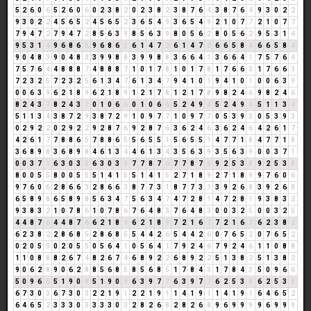
5
2
6
0
6
5
2
6
0
6
0
2
3
8
2
0
2
3
8
2
3
8
7
6
4
3
8
7
6
4
9
3
0
2
2
9
3
0
2
2
4
5
6
5
2
4
5
6
5
2
3
6
5
4
9
3
6
5
4
9
2
1
0
7
7
2
1
0
7
7
7
9
4
7
2
7
9
4
7
2
8
5
6
3
9
8
5
6
3
9
8
0
5
6
2
8
0
5
6
2
9
5
3
1
4
9
5
3
1
4
9
6
8
6
5
9
6
8
6
5
6
1
4
7
2
6
1
4
7
2
6
6
5
8
4
6
6
5
8
4
9
0
4
8
3
9
0
4
8
3
3
9
9
8
8
3
9
9
8
8
3
6
6
4
1
3
6
6
4
1
7
5
7
6
4
7
5
7
6
4
4
8
8
8
7
4
8
8
8
7
1
0
1
7
8
1
0
1
7
8
1
7
6
6
3
1
7
6
6
3
7
2
3
2
5
7
2
3
2
5
6
1
3
4
7
6
1
3
4
7
9
4
1
0
1
9
4
1
0
1
0
0
6
3
9
0
0
6
3
9
6
2
1
8
9
6
2
1
8
9
1
2
1
7
8
1
2
1
7
8
9
8
2
4
6
9
8
2
4
6
8
2
4
3
7
8
2
4
3
7
0
1
0
6
6
0
1
0
6
6
5
2
4
9
4
5
2
4
9
4
5
1
1
3
4
5
1
1
3
4
3
8
7
2
9
3
8
7
2
9
1
0
9
7
7
1
0
9
7
7
0
5
3
9
3
0
5
3
9
3
0
2
9
2
2
0
2
9
2
2
9
2
8
7
6
9
2
8
7
6
3
6
2
4
6
3
6
2
4
6
4
2
6
1
7
4
2
6
1
7
7
8
8
6
5
7
8
8
6
5
5
6
5
5
1
5
6
5
5
1
4
7
7
1
8
4
7
7
1
8
3
6
8
9
8
3
6
8
9
8
4
6
1
3
4
4
6
1
3
4
3
5
6
3
9
3
5
6
3
9
0
0
3
7
1
0
0
3
7
1
6
3
0
3
3
6
3
0
3
3
7
7
8
7
6
7
7
8
7
6
9
2
5
3
8
9
2
5
3
8
8
0
0
5
5
8
0
0
5
5
5
1
4
1
5
5
1
4
1
5
2
7
1
8
9
2
7
1
8
9
9
7
6
0
6
9
7
6
0
6
2
8
6
6
3
2
8
6
6
3
8
7
7
3
1
8
7
7
3
1
3
9
2
6
8
3
9
2
6
8
6
5
8
9
8
6
5
8
9
8
5
6
3
4
7
5
6
3
4
7
4
7
2
8
1
4
7
2
8
1
9
3
8
3
2
9
3
8
3
2
1
0
7
8
6
1
0
7
8
6
7
6
4
8
3
7
6
4
8
3
0
0
3
2
5
0
0
3
2
5
4
4
8
7
6
4
4
8
7
6
6
2
1
8
9
6
2
1
8
9
7
2
1
6
7
7
2
1
6
7
6
2
3
8
2
6
2
3
8
2
2
8
6
8
5
2
8
6
8
5
5
4
4
2
6
5
4
4
2
6
0
7
6
5
2
0
7
6
5
2
0
2
0
5
5
0
2
0
5
5
0
5
6
4
1
0
5
6
4
1
7
9
2
4
6
7
9
2
4
6
1
1
0
8
8
1
1
0
8
8
8
2
6
7
4
8
2
6
7
4
6
8
9
2
2
6
8
9
2
2
5
1
3
8
2
5
1
3
8
2
9
0
6
2
8
9
0
6
2
8
8
5
6
8
5
8
5
6
8
5
1
7
8
4
3
1
7
8
4
3
5
0
9
6
6
5
0
9
6
6
5
1
9
0
9
5
1
9
0
9
6
3
9
7
7
6
3
9
7
7
6
2
5
3
8
6
2
5
3
8
6
7
3
0
3
6
7
3
0
3
2
2
1
9
1
2
2
1
9
1
1
4
1
9
1
1
4
1
9
1
6
4
6
5
2
6
4
6
5
2
3
3
3
0
3
3
3
3
0
3
2
8
2
6
8
2
8
2
6
8
9
6
9
9
9
9
6
9
9
9