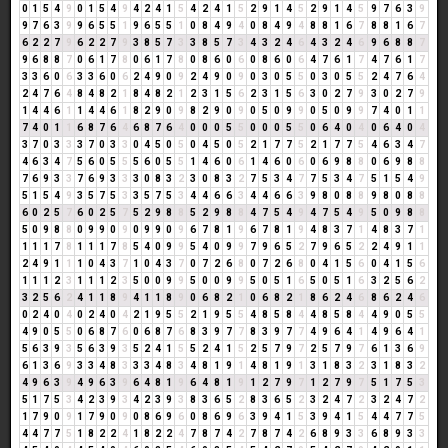
0
1
5
4
9
0
1
5
4
9
4
2
4
1
5
4
2
4
1
5
2
9
1
4
5
2
9
1
4
5
9
7
6
3
9
9
7
6
3
9
9
6
5
5
1
9
6
5
5
1
0
8
4
9
4
0
8
4
9
4
8
8
1
6
7
8
8
1
6
7
6
2
2
7
9
6
2
2
7
9
3
8
5
7
3
3
8
5
7
3
4
3
2
4
6
4
3
2
4
6
9
6
8
8
7
9
6
8
8
7
0
6
1
7
8
0
6
1
7
8
0
8
6
0
6
0
8
6
0
6
4
7
6
1
7
4
7
6
1
7
3
3
6
0
6
3
3
6
0
6
2
4
9
0
9
2
4
9
0
9
0
3
0
5
5
0
3
0
5
5
2
4
7
6
4
2
4
7
6
4
8
4
8
2
1
8
4
8
2
1
2
3
1
5
6
2
3
1
5
6
3
0
2
7
9
3
0
2
7
9
1
4
4
6
1
1
4
4
6
1
8
2
9
0
9
8
2
9
0
9
0
5
0
9
9
0
5
0
9
9
7
4
0
1
1
7
4
0
1
1
6
8
7
6
4
6
8
7
6
4
0
0
0
5
5
0
0
0
5
5
0
6
4
0
4
0
6
4
0
4
3
7
0
3
3
3
7
0
3
3
0
4
5
0
5
0
4
5
0
5
2
1
7
7
5
2
1
7
7
5
4
6
3
4
7
4
6
3
4
7
5
6
0
5
5
5
6
0
5
5
1
4
6
0
6
1
4
6
0
6
0
6
9
8
8
0
6
9
8
8
7
6
9
3
3
7
6
9
3
3
3
0
8
3
2
3
0
8
3
2
7
5
3
4
7
7
5
3
4
7
5
1
5
4
9
5
1
5
4
9
3
5
7
5
3
3
5
7
5
3
4
4
6
6
3
4
4
6
6
3
9
8
0
8
8
9
8
0
8
8
6
0
2
5
7
6
0
2
5
7
5
2
9
8
8
5
2
9
8
8
4
7
5
4
9
4
7
5
4
9
5
0
9
8
8
5
0
9
8
8
0
9
9
0
9
0
9
9
0
9
6
7
8
1
9
6
7
8
1
9
4
8
3
7
1
4
8
3
7
1
1
1
1
7
8
1
1
1
7
8
5
4
0
9
9
5
4
0
9
9
7
9
6
5
2
7
9
6
5
2
2
4
9
1
1
2
4
9
1
1
1
0
4
3
7
1
0
4
3
7
0
7
2
6
8
0
7
2
6
8
0
4
1
5
6
0
4
1
5
6
1
1
1
2
3
1
1
1
2
3
5
0
0
9
9
5
0
0
9
9
5
0
5
1
6
5
0
5
1
6
3
2
5
6
2
3
2
5
6
2
4
1
1
8
9
4
1
1
8
9
0
6
8
2
1
0
6
8
2
1
8
6
2
4
6
8
6
2
4
6
0
2
4
0
4
0
2
4
0
4
2
1
9
5
5
2
1
9
5
5
4
8
5
8
4
4
8
5
8
4
4
9
0
5
5
4
9
0
5
5
0
6
8
7
6
0
6
8
7
6
8
3
9
7
7
8
3
9
7
7
4
9
6
4
1
4
9
6
4
1
5
6
3
9
3
5
6
3
9
3
5
2
4
1
5
5
2
4
1
5
2
5
7
9
7
2
5
7
9
7
6
1
3
6
9
6
1
3
6
9
3
3
4
8
3
3
3
4
8
3
4
8
1
9
1
4
8
1
9
1
3
1
8
3
2
3
1
8
3
2
4
9
6
3
9
4
9
6
3
9
6
4
8
1
9
6
4
8
1
9
1
2
7
9
7
1
2
7
9
7
5
1
7
5
3
5
1
7
5
3
4
2
3
9
3
4
2
3
9
3
8
3
6
5
2
8
3
6
5
2
3
2
4
7
2
3
2
4
7
2
1
7
9
0
9
1
7
9
0
9
0
8
6
9
6
0
8
6
9
6
3
9
4
1
5
3
9
4
1
5
4
4
7
7
5
4
4
7
7
5
1
8
2
2
4
1
8
2
2
4
7
8
7
4
2
7
8
7
4
2
6
8
9
3
3
6
8
9
3
3