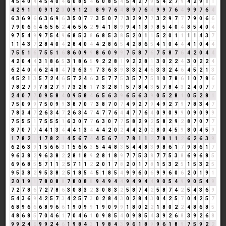
4
5
4
0
4
4
5
4
0
4
6
0
8
5
4
6
0
8
5
4
5
4
2
7
9
5
4
2
7
9
4
2
9
1
1
4
2
9
1
1
0
9
1
2
3
0
9
1
2
3
8
9
7
6
4
8
9
7
6
4
9
9
7
6
4
9
9
7
6
4
6
3
6
9
6
6
3
6
9
6
3
5
0
7
7
3
5
0
7
7
3
2
9
7
7
3
2
9
7
7
7
9
0
6
6
7
9
0
6
6
4
6
5
6
2
4
6
5
6
2
9
4
1
8
9
9
4
1
8
9
8
5
4
0
4
8
5
4
0
4
9
7
5
4
9
9
7
5
4
9
6
8
5
3
8
6
8
5
3
8
5
2
0
1
1
5
2
0
1
1
1
1
4
3
7
1
1
4
3
7
2
8
4
0
4
2
8
4
0
4
4
2
8
6
5
4
2
8
6
5
4
1
0
4
4
4
1
0
4
4
7
5
5
1
6
7
5
5
1
6
8
6
0
9
9
8
6
0
9
9
7
5
8
7
6
7
5
8
7
6
4
2
0
4
4
4
2
0
4
4
3
1
8
6
5
3
1
8
6
5
9
2
2
8
1
9
2
2
8
1
3
0
2
2
4
3
0
2
2
4
6
2
4
0
4
6
2
4
0
4
7
3
6
3
9
7
3
6
3
9
3
3
2
4
6
3
3
2
4
6
4
5
2
1
3
4
5
2
1
3
5
7
2
4
6
5
7
2
4
6
3
5
7
7
5
3
5
7
7
5
1
0
7
8
6
1
0
7
8
6
7
8
2
7
9
7
8
2
7
9
7
3
2
8
1
7
3
2
8
1
5
7
8
4
3
5
7
8
4
3
2
4
0
7
7
2
4
0
7
7
0
9
5
8
4
0
9
5
8
4
6
5
6
3
9
6
5
6
3
9
0
5
2
8
1
0
5
2
8
1
7
5
0
9
9
7
5
0
9
9
3
8
7
0
7
3
8
7
0
7
4
9
2
7
9
4
9
2
7
9
7
8
3
4
7
7
8
3
4
7
2
6
3
4
7
2
6
3
4
7
4
7
7
6
4
4
7
7
6
4
0
9
0
9
9
0
9
0
9
9
7
5
5
5
1
7
5
5
5
1
6
3
0
7
7
6
3
0
7
7
5
8
2
9
2
5
8
2
9
2
8
7
0
7
7
8
7
0
7
7
4
4
1
3
4
4
4
1
3
4
4
4
2
0
2
4
4
2
0
2
8
0
4
5
9
8
0
4
5
9
1
7
8
2
1
1
7
8
2
1
4
5
6
7
4
4
5
6
7
4
7
8
1
1
2
7
8
1
1
2
6
2
6
3
9
6
2
6
3
9
1
5
6
6
3
1
5
6
6
3
5
4
4
8
3
5
4
4
8
3
9
8
6
1
7
9
8
6
1
7
9
6
3
8
2
9
6
3
8
2
2
8
1
8
9
2
8
1
8
9
7
7
5
3
8
7
7
5
3
8
6
9
6
8
5
6
9
6
8
5
5
7
1
1
2
5
7
1
1
2
2
0
1
7
8
2
0
1
7
8
1
5
3
2
5
1
5
3
2
5
9
5
3
8
2
9
5
3
8
2
5
1
8
5
4
5
1
8
5
4
9
9
6
0
6
9
9
6
0
6
2
0
1
9
1
2
0
1
9
1
7
8
0
8
8
7
8
0
8
8
9
4
9
4
4
9
4
9
4
4
9
0
5
4
9
9
0
5
4
9
7
2
7
8
6
7
2
7
8
6
3
0
8
3
2
3
0
8
3
2
5
8
7
4
2
5
8
7
4
2
5
4
3
6
9
5
4
3
6
9
4
2
5
7
3
4
2
5
7
3
0
2
8
4
3
0
2
8
4
3
0
4
2
5
7
0
4
2
5
7
6
8
9
6
6
6
8
9
6
6
1
9
0
9
9
1
9
0
9
9
1
8
0
2
2
1
8
0
2
2
4
8
6
8
5
4
8
6
8
5
7
0
4
6
1
7
0
4
6
1
0
9
8
5
4
0
9
8
5
4
3
9
2
6
8
3
9
2
6
8
9
9
2
4
6
9
9
2
4
6
1
9
8
4
3
1
9
8
4
3
9
6
1
8
9
9
6
1
8
9
7
5
9
2
2