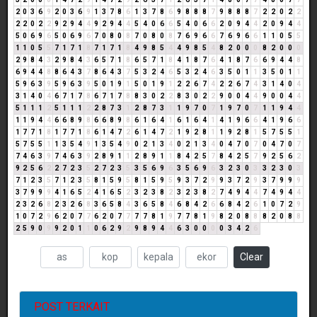
2
0
3
6
9
2
0
3
6
9
1
3
7
8
6
1
3
7
8
6
9
8
8
8
7
9
8
8
8
7
2
2
0
2
2
2
2
0
2
2
9
2
9
4
4
9
2
9
4
4
5
4
0
6
6
5
4
0
6
6
2
0
9
4
4
2
0
9
4
4
5
0
6
9
6
5
0
6
9
6
7
0
8
0
8
7
0
8
0
8
7
6
9
6
6
7
6
9
6
6
1
1
0
5
5
1
1
0
5
5
7
1
7
1
8
7
1
7
1
8
4
9
8
5
4
4
9
8
5
4
8
2
0
0
0
8
2
0
0
0
2
9
8
4
3
2
9
8
4
3
6
5
7
1
8
6
5
7
1
8
4
1
8
7
6
4
1
8
7
6
6
9
4
4
8
6
9
4
4
8
8
6
4
3
7
8
6
4
3
7
5
3
2
4
6
5
3
2
4
6
3
5
0
1
1
3
5
0
1
1
5
9
6
3
9
5
9
6
3
9
5
0
1
9
1
5
0
1
9
1
2
2
6
7
4
2
2
6
7
4
3
1
4
0
4
3
1
4
0
4
6
7
1
7
8
6
7
1
7
8
8
3
0
2
2
8
3
0
2
2
9
0
0
4
4
9
0
0
4
4
5
1
1
1
2
5
1
1
1
2
2
8
7
3
1
2
8
7
3
1
1
9
7
0
7
1
9
7
0
7
1
1
9
4
4
1
1
9
4
4
6
6
8
9
8
6
6
8
9
8
6
1
6
4
1
6
1
6
4
1
4
1
9
6
6
4
1
9
6
6
1
7
7
1
8
1
7
7
1
8
6
1
4
7
2
6
1
4
7
2
1
9
2
8
1
1
9
2
8
1
5
7
5
5
1
5
7
5
5
1
1
3
5
4
9
1
3
5
4
9
0
2
1
3
4
0
2
1
3
4
0
4
7
0
7
0
4
7
0
7
7
4
6
3
9
7
4
6
3
9
2
8
9
1
1
2
8
9
1
1
8
4
2
5
7
8
4
2
5
7
9
2
5
6
2
9
2
5
6
2
2
7
2
3
5
2
7
2
3
5
3
5
6
9
6
3
5
6
9
6
3
2
3
0
3
3
2
3
0
3
7
1
2
3
5
7
1
2
3
5
8
1
5
9
5
8
1
5
9
5
9
3
7
2
9
9
3
7
2
9
3
7
9
9
9
3
7
9
9
9
4
1
6
5
2
4
1
6
5
2
3
2
3
8
2
3
2
3
8
2
7
4
9
4
4
7
4
9
4
4
2
3
2
6
8
2
3
2
6
8
3
6
5
8
4
3
6
5
8
4
6
8
4
2
6
6
8
4
2
6
1
0
7
2
9
1
0
7
2
9
6
2
0
7
7
6
2
0
7
7
7
7
8
1
9
7
7
8
1
9
8
2
0
8
8
8
2
0
8
8
2
5
9
0
9
9
2
0
1
1
0
6
2
9
2
9
8
9
4
4
6
3
0
0
0
0
3
4
2
6
Clear
POST TERKAIT