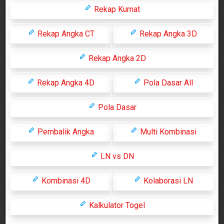
Rekap Kumat
Rekap Angka CT
Rekap Angka 3D
Rekap Angka 2D
Rekap Angka 4D
Pola Dasar All
Pola Dasar
Pembalik Angka
Multi Kombinasi
LN vs DN
Kombinasi 4D
Kolaborasi LN
Kalkulator Togel