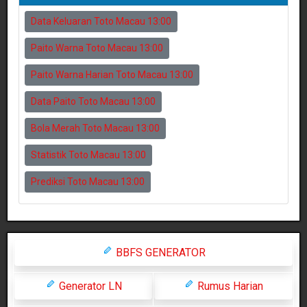
Data Keluaran Toto Macau 13:00
Paito Warna Toto Macau 13:00
Paito Warna Harian Toto Macau 13:00
Data Paito Toto Macau 13:00
Bola Merah Toto Macau 13:00
Statistik Toto Macau 13:00
Prediksi Toto Macau 13:00
BBFS GENERATOR
Generator LN
Rumus Harian