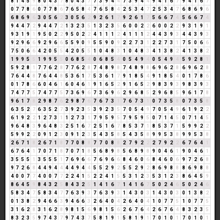
8
1
4
5
9
8
0
4
3
7
8
0
4
3
7
7
3
9
4
4
7
3
9
4
4
9
4
1
6
7
9
4
1
6
7
0
7
7
8
6
0
7
7
8
6
7
6
5
8
4
7
6
5
8
4
2
5
3
4
7
2
5
3
4
7
6
8
6
9
6
6
8
6
9
6
3
0
5
6
2
3
0
5
6
2
9
2
6
1
7
9
2
6
1
7
5
6
6
7
4
5
6
6
7
4
9
4
4
7
2
9
4
4
7
2
1
3
2
3
5
1
3
2
3
5
6
0
0
2
2
6
0
0
2
2
9
3
1
9
1
9
3
1
9
1
9
5
0
2
2
9
5
0
2
2
4
1
1
1
2
4
1
1
1
2
4
4
3
9
3
4
4
3
9
3
9
2
9
6
6
9
2
9
6
6
5
5
9
0
9
5
5
9
0
9
2
2
7
3
1
2
2
7
3
1
7
5
0
6
6
7
5
0
6
6
4
2
0
5
5
4
2
0
5
5
1
0
4
8
3
1
0
4
8
3
4
1
3
8
2
4
1
3
8
2
1
9
9
5
5
1
9
9
5
5
0
6
8
5
4
0
6
8
5
4
0
5
4
9
4
0
5
4
9
4
5
9
2
8
1
5
9
2
8
1
7
7
6
2
8
7
7
6
2
8
7
4
8
9
8
7
4
8
9
8
6
9
6
2
8
6
9
6
2
8
7
6
4
4
8
7
6
4
4
8
5
3
6
1
7
5
3
6
1
7
9
1
8
5
4
9
1
8
5
4
0
1
7
8
6
0
1
7
8
6
6
0
4
6
1
6
0
4
6
1
9
1
6
5
2
9
1
6
5
2
9
8
3
9
3
9
8
3
9
3
7
4
7
7
5
7
4
7
7
5
7
3
6
9
6
7
3
6
9
6
2
9
6
8
5
2
9
6
8
5
9
6
1
7
8
9
6
1
7
8
2
9
8
7
6
2
9
8
7
6
7
6
7
3
1
7
6
7
3
1
0
7
3
5
8
0
7
3
5
8
6
3
5
2
7
6
3
5
2
7
3
9
2
3
5
3
9
2
3
5
7
0
5
4
9
7
0
5
4
9
6
1
9
2
2
6
1
9
2
2
1
2
7
3
1
1
2
7
3
1
7
9
5
9
5
7
9
5
9
5
0
7
1
4
5
0
7
1
4
5
9
6
4
8
3
9
6
4
8
3
2
5
1
6
7
2
5
1
6
7
8
5
3
7
1
8
5
3
7
1
5
9
9
2
2
5
9
9
2
2
0
9
1
2
3
0
9
1
2
3
5
4
3
5
8
5
4
3
5
8
9
9
5
3
8
9
9
5
3
8
2
6
7
1
8
2
6
7
1
8
7
7
0
8
8
7
7
0
8
8
2
7
9
2
2
2
7
9
2
2
6
7
6
4
1
6
7
6
4
1
7
0
7
1
8
7
0
7
1
8
5
6
8
9
8
5
6
8
9
8
9
0
4
6
1
9
0
4
6
1
3
5
5
5
1
3
5
5
5
1
7
6
9
6
6
7
6
9
6
6
8
4
6
0
6
8
4
6
0
6
9
7
2
6
8
9
7
2
6
8
4
4
9
4
4
4
4
9
4
4
5
5
2
9
2
5
5
2
9
2
8
6
9
8
8
8
6
9
8
8
4
0
0
7
7
4
0
0
7
7
2
2
4
1
5
2
2
4
1
5
5
3
1
2
3
5
3
1
2
3
8
6
4
5
9
8
6
4
5
9
8
4
3
2
5
8
4
3
2
5
1
4
1
6
7
1
4
1
6
7
5
0
2
4
6
5
0
2
4
6
5
8
3
4
7
5
8
3
4
7
7
6
3
9
3
7
6
3
9
3
1
4
3
0
3
1
4
3
0
3
0
1
3
8
2
0
1
3
8
2
9
4
6
6
3
9
4
6
6
3
2
6
4
0
4
2
6
4
0
4
1
0
7
7
5
1
0
7
7
5
3
1
6
2
8
3
1
6
2
8
9
8
1
5
6
9
8
1
5
6
2
6
7
6
4
2
6
7
6
4
8
3
2
3
5
8
3
2
3
5
9
7
4
3
7
9
7
4
3
7
5
8
1
9
1
5
8
1
9
1
7
0
1
0
1
7
0
1
0
1