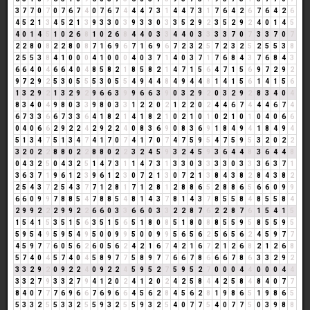
3
7
7
0
7
0
7
6
7
4
0
7
6
7
4
4
4
7
3
1
4
4
7
3
1
7
6
4
2
6
7
6
4
2
6
4
5
2
1
3
4
5
2
1
3
9
3
3
0
3
9
3
3
0
3
3
5
2
9
2
3
5
2
9
2
4
0
1
4
5
4
0
1
4
5
1
0
2
6
8
1
0
2
6
8
4
4
0
3
3
4
4
0
3
3
3
3
7
0
7
3
3
7
0
7
2
2
8
0
8
2
2
8
0
8
7
1
6
9
6
7
1
6
9
6
7
2
3
2
5
7
2
3
2
5
2
5
5
3
8
2
5
5
3
8
4
1
0
0
0
4
1
0
0
0
4
0
3
7
1
4
0
3
7
1
7
6
8
4
3
7
6
8
4
3
6
6
4
0
4
6
6
4
0
4
8
5
8
2
1
8
5
8
2
1
4
7
1
5
6
4
7
1
5
6
9
7
2
9
2
9
7
2
9
2
5
3
0
5
5
5
3
0
5
5
4
9
4
4
8
4
9
4
4
8
1
4
1
5
6
1
4
1
5
6
1
3
2
9
2
1
3
2
9
2
9
6
6
3
9
9
6
6
3
9
0
3
2
9
2
0
3
2
9
2
8
3
4
0
4
8
3
4
0
4
9
8
0
3
3
9
8
0
3
3
1
2
2
0
2
1
2
2
0
2
4
4
6
7
4
4
4
6
7
4
6
7
3
3
6
6
7
3
3
6
4
1
8
2
1
4
1
8
2
1
0
2
1
0
1
0
2
1
0
1
0
4
0
6
6
0
4
0
6
6
2
9
2
2
4
2
9
2
2
4
0
8
3
6
9
0
8
3
6
9
1
8
4
9
4
1
8
4
9
4
5
1
3
4
7
5
1
3
4
7
4
1
7
0
7
4
1
7
0
7
4
7
5
9
5
4
7
5
9
5
3
2
0
2
2
3
2
0
2
2
8
8
0
2
2
8
8
0
2
2
3
2
4
5
9
3
2
4
5
9
3
6
4
4
8
3
6
4
4
8
0
4
3
2
5
0
4
3
2
5
1
4
7
3
1
1
4
7
3
1
3
3
0
3
3
3
3
0
3
3
3
6
3
7
1
3
6
3
7
1
9
6
1
2
3
9
6
1
2
3
0
7
2
1
3
0
7
2
1
3
8
4
3
8
2
8
4
3
8
2
2
5
4
3
7
2
5
4
3
7
7
1
2
8
1
7
1
2
8
1
2
8
8
6
5
2
8
8
6
5
6
6
0
9
9
6
6
0
9
9
7
8
8
5
4
7
8
8
5
4
8
1
4
3
7
8
1
4
3
7
8
5
5
8
4
8
5
5
8
4
2
9
9
2
2
2
9
9
2
2
6
6
0
3
3
6
6
0
3
3
2
2
8
7
6
2
2
8
7
6
1
5
4
1
5
1
5
4
1
5
3
5
1
5
6
3
5
1
5
6
5
1
8
0
8
5
1
8
0
8
8
5
5
9
5
8
5
5
9
5
5
9
5
4
9
5
9
5
4
9
5
0
0
9
9
5
0
0
9
9
5
6
5
6
2
5
6
5
6
2
4
5
9
7
7
4
5
9
7
7
6
0
5
6
2
6
0
5
6
2
4
2
1
6
7
4
2
1
6
7
2
1
2
6
8
2
1
2
6
8
5
7
4
0
4
5
7
4
0
4
5
8
9
7
7
5
8
9
7
7
6
6
7
8
6
6
6
7
8
6
3
3
2
9
2
3
3
2
9
2
0
9
2
2
4
0
9
2
2
4
5
9
5
2
7
5
9
5
2
7
0
0
0
4
4
0
0
0
4
4
3
3
2
7
9
3
3
2
7
9
4
1
2
0
2
4
1
2
0
2
4
2
5
8
4
4
2
5
8
4
8
4
0
7
7
8
4
0
7
7
7
6
9
6
6
7
6
9
6
6
4
5
6
2
8
4
5
6
2
8
1
9
8
6
5
1
9
8
6
5
5
3
3
2
5
5
3
3
2
5
5
9
3
2
5
5
9
3
2
5
4
0
7
7
5
4
0
7
7
5
0
3
9
8
8