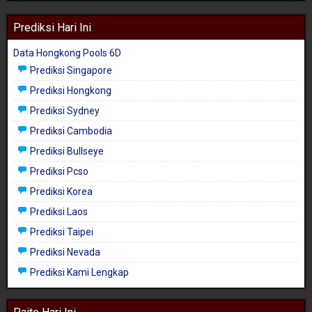
Prediksi Hari Ini
Data Hongkong Pools 6D
Prediksi Singapore
Prediksi Hongkong
Prediksi Sydney
Prediksi Cambodia
Prediksi Bullseye
Prediksi Pcso
Prediksi Korea
Prediksi Laos
Prediksi Taipei
Prediksi Nevada
Prediksi Kami Lengkap