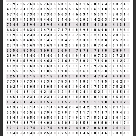
7
5
9
2
2
5
7
6
0
6
5
7
6
0
6
6
8
1
6
7
6
8
1
6
7
8
8
7
4
2
8
8
7
4
2
4
9
7
6
4
4
9
7
6
4
8
0
5
6
2
8
0
5
6
2
6
3
1
0
1
6
3
1
0
1
6
7
7
6
4
6
7
7
6
4
1
7
3
0
3
1
7
3
0
3
6
6
3
1
4
6
6
3
1
4
5
0
3
1
4
5
0
3
1
4
4
3
5
3
8
4
3
5
3
8
5
4
4
6
1
5
4
4
6
1
4
2
0
3
3
4
2
0
3
3
7
9
4
6
1
7
9
4
6
1
3
5
9
6
6
3
5
9
6
6
4
8
5
5
1
4
8
5
5
1
4
1
3
8
2
4
1
3
8
2
6
6
3
0
3
6
6
3
0
3
7
4
7
8
6
7
4
7
8
6
8
6
9
8
8
8
6
9
8
8
3
1
9
6
6
3
1
9
6
6
1
2
4
8
3
1
2
4
8
3
7
5
9
3
3
7
5
9
3
3
2
8
1
5
6
2
8
1
5
6
8
4
0
5
5
8
4
0
5
5
3
3
4
7
2
3
3
4
7
2
7
8
3
0
3
7
8
3
0
3
2
5
7
8
6
2
5
7
8
6
3
0
6
3
9
3
0
6
3
9
8
8
2
0
2
8
8
2
0
2
0
7
0
4
4
0
7
0
4
4
5
0
5
6
2
5
0
5
6
2
3
6
0
1
1
3
6
0
1
1
7
8
7
8
6
7
8
7
8
6
2
8
9
4
4
2
8
9
4
4
7
3
4
0
4
7
3
4
0
4
9
4
4
1
5
9
4
4
1
5
0
7
2
3
5
0
7
2
3
5
5
3
9
8
8
5
3
9
8
8
0
4
6
3
9
0
4
6
3
9
7
8
0
0
0
7
8
0
0
0
4
1
2
0
2
4
1
2
0
2
9
9
6
8
5
9
9
6
8
5
1
7
7
9
7
1
7
7
9
7
9
7
5
6
2
9
7
5
6
2
0
0
5
5
1
0
0
5
5
1
1
9
0
5
5
1
9
0
5
5
3
8
6
0
6
3
8
6
0
6
3
2
5
1
6
3
2
5
1
6
8
0
1
5
6
8
0
1
5
6
8
4
9
3
3
8
4
9
3
3
4
7
8
4
3
4
7
8
4
3
7
7
3
9
3
7
7
3
9
3
7
5
3
9
3
7
5
3
9
3
1
1
8
5
4
1
1
8
5
4
3
6
2
7
9
3
6
2
7
9
1
5
0
5
5
1
5
0
5
5
9
0
6
5
2
9
0
6
5
2
7
5
2
5
7
7
5
2
5
7
1
5
1
0
1
1
5
1
0
1
9
2
1
5
6
9
2
1
5
6
5
2
4
1
5
5
2
4
1
5
1
4
5
1
6
1
4
5
1
6
8
2
3
1
4
8
2
3
1
4
0
3
8
8
7
0
3
8
8
7
8
5
0
8
8
8
5
0
8
8
1
5
4
2
6
1
5
4
2
6
0
1
5
7
3
0
1
5
7
3
1
3
9
8
8
1
3
9
8
8
4
1
3
2
5
4
1
3
2
5
7
5
1
4
5
7
5
1
4
5
4
3
4
2
6
4
3
4
2
6
2
1
1
5
6
2
1
1
5
6
0
0
5
2
7
0
0
5
2
7
2
7
9
7
7
2
7
9
7
7
7
1
1
7
8
7
1
1
7
8
1
9
4
7
2
1
9
4
7
2
9
6
5
0
5
9
6
5
0
5
9
2
1
7
8
9
2
1
7
8
5
0
1
2
3
5
0
1
2
3
8
3
7
6
4
8
3
7
6
4
6
4
0
3
3
6
4
0
3
3
0
8
5
8
4
0
8
5
8
4
3
0
1
7
8
3
0
1
7
8
7
0
7
5
3
7
0
7
5
3
4
9
0
7
7
4
9
0
7
7
0
6
1
0
1
0
6
1
0
1
3
8
4
0
4
3
8
4
0
4
0
2
5
3
8
0
2
5
3
8
8
1
4
6
1
8
1
4
6
1
5
8
8
3
2