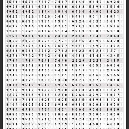
4
5
7
1
8
4
5
7
1
8
7
4
1
7
8
7
4
1
7
8
0
1
4
0
4
0
1
4
0
4
6
9
2
6
8
6
9
2
6
8
6
4
8
1
9
6
4
8
1
9
6
0
8
8
7
6
0
8
8
7
5
5
9
6
6
5
5
9
6
6
4
9
5
2
7
4
9
5
2
7
1
8
4
4
8
1
8
4
4
8
6
4
0
0
0
6
4
0
0
0
8
6
2
3
5
8
6
2
3
5
1
4
2
6
8
1
4
2
6
8
0
4
9
1
1
0
4
9
1
1
8
0
1
1
2
8
0
1
1
2
0
6
3
2
5
0
6
3
2
5
1
3
7
1
8
1
3
7
1
8
6
3
2
0
2
6
3
2
0
2
0
6
9
7
7
0
6
9
7
7
1
3
4
6
1
1
3
4
6
1
2
7
8
1
9
2
7
8
1
9
9
5
9
6
6
9
5
9
6
6
1
2
2
3
5
1
2
2
3
5
6
1
9
4
4
6
1
9
4
4
2
5
8
3
2
2
5
8
3
2
6
2
5
0
5
6
2
5
0
5
9
3
0
4
4
9
3
0
4
4
2
3
0
3
3
2
3
0
3
3
7
0
4
3
7
7
0
4
3
7
2
0
2
5
7
2
0
2
5
7
0
7
7
1
8
0
7
7
1
8
3
3
9
5
5
3
3
9
5
5
6
4
7
8
6
6
4
7
8
6
7
1
0
4
4
7
1
0
4
4
9
6
9
7
7
9
6
9
7
7
1
4
9
2
2
1
4
9
2
2
0
2
6
8
5
0
2
6
8
5
2
7
1
2
3
2
7
1
2
3
0
9
2
3
5
0
9
2
3
5
9
2
7
1
8
9
2
7
1
8
7
7
4
2
6
7
7
4
2
6
4
4
8
8
7
4
4
8
8
7
4
3
4
5
9
4
3
4
5
9
1
7
8
4
3
1
7
8
4
3
7
6
4
8
3
7
6
4
8
3
2
2
2
9
2
2
2
2
9
2
2
1
8
5
4
2
1
8
5
4
9
2
4
8
3
9
2
4
8
3
8
3
4
9
4
8
3
4
9
4
6
0
5
6
2
6
0
5
6
2
7
0
9
2
2
7
0
9
2
2
4
4
0
0
0
4
4
0
0
0
1
5
1
7
8
1
5
1
7
8
2
7
4
5
9
2
7
4
5
9
1
1
7
8
6
1
1
7
8
6
3
1
2
1
3
3
1
2
1
3
6
1
6
5
2
6
1
6
5
2
3
1
7
3
1
3
1
7
3
1
1
3
5
0
5
1
3
5
0
5
2
8
7
7
5
2
8
7
7
5
7
0
1
8
9
7
0
1
8
9
9
6
1
9
1
9
6
1
9
1
6
9
5
5
1
6
9
5
5
1
8
3
5
6
2
8
3
5
6
2
9
7
1
0
1
9
7
1
0
1
9
9
5
0
5
9
9
5
0
5
3
8
0
8
8
3
8
0
8
8
1
2
2
7
9
1
2
2
7
9
9
4
6
3
9
9
4
6
3
9
5
2
6
0
6
5
2
6
0
6
3
0
9
7
7
3
0
9
7
7
7
1
1
5
6
7
1
1
5
6
1
6
2
5
7
1
6
2
5
7
6
3
9
5
5
6
3
9
5
5
8
1
0
4
4
8
1
0
4
4
4
6
0
5
5
4
6
0
5
5
6
9
8
6
5
6
9
8
6
5
8
0
0
8
8
8
0
0
8
8
6
7
8
4
3
6
7
8
4
3
1
4
2
1
3
1
4
2
1
3
9
0
6
6
3
9
0
6
6
3
8
0
5
0
5
8
0
5
0
5
3
9
7
0
7
3
9
7
0
7
8
8
5
4
9
8
8
5
4
9
3
0
0
0
0
3
0
0
0
0
3
5
9
0
9
3
5
9
0
9
1
7
1
9
1
1
7
1
9
1
2
8
7
4
2
2
8
7
4
2
9
6
9
1
1
9
6
9
1
1
5
6
8
7
6
5
6
8
7
6
1
7
0
9
9
1
7
0
9
9
4
6
8
8
7
4
6
8
8
7