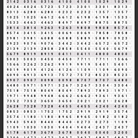
2
1
4
2
6
0
3
1
6
7
0
3
1
6
7
4
1
0
0
0
4
1
0
0
0
1
0
2
9
2
1
0
2
9
2
4
0
2
4
6
4
0
2
4
6
5
7
2
3
5
5
7
2
3
5
3
3
0
1
1
3
3
0
1
1
8
3
1
3
4
8
3
1
3
4
6
2
8
0
8
6
2
8
0
8
0
2
3
2
5
0
2
3
2
5
1
3
5
7
3
1
3
5
7
3
1
0
2
5
7
1
0
2
5
7
6
6
1
2
3
6
6
1
2
3
6
1
9
8
8
6
1
9
8
8
1
5
3
3
6
1
5
3
3
6
4
4
6
3
9
4
4
6
3
9
8
4
9
7
7
8
4
9
7
7
8
8
7
5
3
8
8
7
5
3
3
8
1
4
5
3
8
1
4
5
9
2
6
3
9
9
2
6
3
9
9
8
0
8
8
9
8
0
8
8
8
5
7
4
2
8
5
7
4
2
3
4
1
5
6
3
4
1
5
6
0
0
6
9
6
0
0
6
9
6
7
8
5
8
4
7
8
5
8
4
3
9
8
1
9
3
9
8
1
9
6
0
8
8
7
6
0
8
8
7
5
8
8
9
8
5
8
8
9
8
0
9
2
3
5
0
9
2
3
5
9
0
7
6
4
9
0
7
6
4
3
4
4
2
6
3
4
4
2
6
6
5
7
2
9
6
5
7
2
9
2
1
3
9
3
2
1
3
9
3
2
8
5
8
4
2
8
5
8
4
5
5
4
0
4
5
5
4
0
4
5
6
7
9
7
5
6
7
9
7
8
9
1
9
1
8
9
1
9
1
0
4
1
1
2
0
4
1
1
2
4
8
0
0
0
4
8
0
0
0
5
0
0
3
3
5
0
0
3
3
0
4
5
0
5
0
4
5
0
5
7
7
1
1
2
7
7
1
1
2
1
5
6
6
3
1
5
6
6
3
3
2
6
2
8
3
2
6
2
8
9
9
1
9
1
9
9
1
9
1
5
4
0
1
1
5
4
0
1
1
9
0
1
9
1
9
0
1
9
1
4
1
2
6
8
4
1
2
6
8
1
1
0
9
9
1
1
0
9
9
6
0
9
0
9
6
0
9
0
9
6
9
1
3
4
6
9
1
3
4
7
5
7
2
9
7
5
7
2
9
8
5
2
3
5
8
5
2
3
5
0
9
0
7
7
0
9
0
7
7
0
0
9
8
8
0
0
9
8
8
8
7
0
7
7
8
7
0
7
7
6
4
8
0
8
6
4
8
0
8
5
9
7
1
8
5
9
7
1
8
3
2
6
7
4
3
2
6
7
4
3
3
0
4
4
3
3
0
4
4
7
5
1
8
9
7
5
1
8
9
8
0
4
9
4
8
0
4
9
4
7
8
9
3
3
7
8
9
3
3
1
9
7
1
8
1
9
7
1
8
9
9
4
8
3
9
9
4
8
3
6
6
6
2
8
6
6
6
2
8
9
3
6
1
7
9
3
6
1
7
7
3
5
2
7
7
3
5
2
7
3
6
5
0
5
3
6
5
0
5
2
0
2
1
3
2
0
2
1
3
2
6
2
8
1
2
6
2
8
1
7
3
2
8
1
7
3
2
8
1
4
4
5
5
1
4
4
5
5
1
4
2
4
0
4
4
2
4
0
4
0
8
5
3
8
0
8
5
3
8
1
7
5
2
7
1
7
5
2
7
2
9
1
9
1
2
9
1
9
1
3
5
7
4
2
3
5
7
4
2
1
1
8
0
8
1
1
8
0
8
8
9
6
5
2
8
9
6
5
2
0
1
8
2
1
0
1
8
2
1
5
9
4
3
7
5
9
4
3
7
8
4
4
0
4
8
4
4
0
4
0
2
7
3
1
0
2
7
3
1
1
1
0
9
9
1
1
0
9
9
1
0
3
0
3
1
0
3
0
3
9
4
0
4
4
9
4
0
4
4
2
4
3
7
1
2
4
3
7
1
6
1
7
8
6
6
1
7
8
6
3
6
7
8
6
3
6
7
8
6
0
0
4
0
4
0
0
4
0
4
3
2
0
0
0
3
2
0
0
0
1
4
7
2
9
1
4
7
2
9
2
6
3
7
1
2
6
3
7
1
4
8
0
7
7
4
8
0
7
7