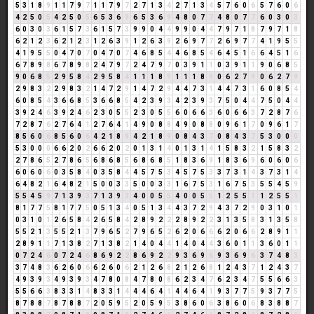
5
3
1
8
9
1
1
7
9
7
1
1
7
9
7
2
7
1
3
4
2
7
1
3
4
5
7
6
0
6
5
7
6
0
6
4
2
5
0
5
4
2
5
0
5
6
5
3
6
9
6
5
3
6
9
4
8
0
7
7
4
8
0
7
7
6
0
3
0
3
6
0
3
0
3
6
1
5
7
3
6
1
5
7
3
9
9
0
4
4
9
9
0
4
4
7
9
7
1
8
7
9
7
1
8
6
2
1
2
3
6
2
1
2
3
1
2
6
3
9
1
2
6
3
9
2
6
9
7
7
2
6
9
7
7
4
1
9
5
5
4
1
9
5
5
0
4
7
0
7
0
4
7
0
7
4
6
8
5
4
4
6
8
5
4
6
4
5
1
6
6
4
5
1
6
6
7
8
9
8
6
7
8
9
8
2
4
7
9
7
2
4
7
9
7
0
3
9
1
1
0
3
9
1
1
9
0
6
8
5
9
0
6
8
5
2
9
5
8
4
2
9
5
8
4
1
1
1
8
9
1
1
1
8
9
0
6
2
7
9
0
6
2
7
9
2
9
8
3
2
2
9
8
3
2
1
4
7
2
9
1
4
7
2
9
4
4
7
3
1
4
4
7
3
1
6
0
8
5
4
6
0
8
5
4
3
6
6
8
5
3
6
6
8
5
4
2
3
9
3
4
2
3
9
3
7
5
0
4
4
7
5
0
4
4
3
9
2
4
6
3
9
2
4
6
2
3
0
5
5
2
3
0
5
5
6
0
6
6
3
6
0
6
6
3
7
2
8
7
6
7
2
8
7
6
2
7
6
4
1
2
7
6
4
1
4
9
0
8
8
4
9
0
8
8
0
9
6
1
7
0
9
6
1
7
8
5
6
0
6
8
5
6
0
6
4
2
1
8
9
4
2
1
8
9
0
8
4
3
7
0
8
4
3
7
5
3
0
0
0
5
3
0
0
0
6
6
2
0
2
6
6
2
0
2
0
1
3
1
4
0
1
3
1
4
1
5
8
3
2
1
5
8
3
2
2
7
8
6
5
2
7
8
6
5
6
8
6
8
5
6
8
6
8
5
1
8
3
6
9
1
8
3
6
9
6
0
6
0
6
6
0
6
0
6
0
3
5
8
4
0
3
5
8
4
4
5
7
5
3
4
5
7
5
3
3
7
3
1
4
3
7
3
1
4
6
4
8
2
1
6
4
8
2
1
5
0
0
3
3
5
0
0
3
3
1
6
7
5
3
1
6
7
5
3
5
5
4
5
9
5
5
4
5
9
7
1
3
9
3
7
1
3
9
3
4
0
0
5
5
4
0
0
5
5
1
2
5
5
1
1
2
5
5
1
8
1
7
7
5
8
1
7
7
5
0
5
1
3
4
0
5
1
3
4
4
3
7
2
9
4
3
7
2
9
0
3
1
0
1
0
3
1
0
1
2
6
5
8
4
2
6
5
8
4
2
8
9
2
2
2
8
9
2
2
3
1
3
5
8
3
1
3
5
8
5
5
2
1
3
5
5
2
1
3
7
9
6
5
2
7
9
6
5
2
6
2
0
6
6
6
2
0
6
6
2
8
9
1
1
2
8
9
1
1
7
1
3
8
2
7
1
3
8
2
1
4
0
4
4
1
4
0
4
4
3
6
0
1
1
3
6
0
1
1
0
7
2
4
6
0
7
2
4
6
8
6
9
2
2
8
6
9
2
2
9
3
6
9
6
9
3
6
9
6
3
7
4
8
3
3
7
4
8
3
6
2
6
0
6
6
2
6
0
6
2
1
2
6
8
2
1
2
6
8
1
2
4
3
7
1
2
4
3
7
4
9
3
9
3
4
9
3
9
3
4
7
8
0
8
4
7
8
0
8
6
2
3
4
7
6
2
3
4
7
5
5
6
6
3
5
5
6
6
3
8
3
3
1
4
8
3
3
1
4
4
4
6
4
1
4
4
6
4
1
9
3
7
7
5
9
3
7
7
5
8
7
8
8
7
8
7
8
8
7
2
0
5
9
5
2
0
5
9
5
3
8
6
0
6
3
8
6
0
6
8
3
8
8
7