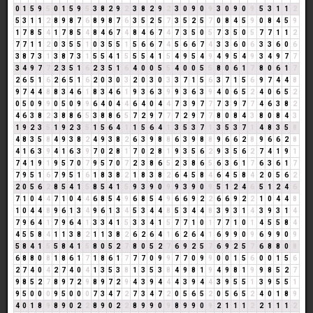
0
1
5
9
5
0
1
5
9
5
3
8
2
9
2
3
8
2
9
2
3
0
9
0
9
3
0
9
0
9
5
3
1
1
2
5
3
1
1
2
8
9
8
7
6
8
9
8
7
6
3
5
2
5
7
3
5
2
5
7
0
8
4
5
9
0
8
4
5
9
1
7
8
5
4
1
7
8
5
4
8
4
6
7
4
8
4
6
7
4
7
3
5
0
5
7
3
5
0
5
7
7
1
1
2
7
7
1
1
2
0
3
5
5
1
0
3
5
5
1
5
6
6
7
4
5
6
6
7
4
3
3
6
0
6
3
3
6
0
6
3
8
7
3
1
3
8
7
3
1
5
5
4
1
5
5
5
4
1
5
4
9
5
4
9
4
9
5
4
9
3
4
9
7
7
3
4
9
7
7
2
3
5
1
6
2
3
5
1
6
4
0
0
5
5
4
0
0
5
5
8
0
6
1
7
8
0
6
1
7
2
6
5
1
6
2
6
5
1
6
2
0
3
0
3
2
0
3
0
3
3
7
1
5
6
3
7
1
5
6
9
7
4
4
8
9
7
4
4
8
8
3
4
6
1
8
3
4
6
1
9
3
6
3
9
9
3
6
3
9
4
0
6
5
2
4
0
6
5
2
0
5
0
9
9
0
5
0
9
9
6
4
0
4
4
6
4
0
4
4
7
3
9
7
7
7
3
9
7
7
4
6
3
8
2
4
6
3
8
2
3
8
8
6
5
3
8
8
6
5
7
2
9
7
7
7
2
9
7
7
8
0
8
4
3
8
0
8
4
3
1
9
2
3
5
1
9
2
3
5
1
5
6
4
1
1
5
6
4
1
3
5
3
7
1
3
5
3
7
1
4
8
3
5
8
4
8
3
5
8
4
9
3
8
2
4
9
3
8
2
6
3
9
8
8
6
3
9
8
8
9
6
6
2
8
9
6
6
2
8
4
1
6
3
9
4
1
6
3
9
7
0
2
8
1
7
0
2
8
1
9
3
5
6
2
9
3
5
6
2
7
4
1
9
1
7
4
1
9
1
9
5
7
0
7
9
5
7
0
7
2
3
8
6
5
2
3
8
6
5
6
3
6
1
7
6
3
6
1
7
7
9
5
1
6
7
9
5
1
6
1
8
3
8
2
1
8
3
8
2
6
4
5
8
4
6
4
5
8
4
2
0
5
6
2
2
0
5
6
2
8
5
4
1
5
8
5
4
1
5
9
3
9
0
9
9
3
9
0
9
5
1
2
4
6
5
1
2
4
6
7
1
0
4
4
7
1
0
4
4
6
8
5
4
9
6
8
5
4
9
6
6
9
2
2
6
6
9
2
2
1
0
4
4
8
1
0
4
4
8
9
6
1
3
4
9
6
1
3
4
5
3
4
4
8
5
3
4
4
8
3
9
3
1
4
3
9
3
1
4
7
9
6
4
1
7
9
6
4
1
3
3
4
1
5
3
3
4
1
5
7
7
1
0
1
7
7
1
0
1
4
5
5
8
4
4
5
5
8
4
1
1
3
8
2
1
1
3
8
2
6
2
6
4
1
6
2
6
4
1
6
9
9
0
9
6
9
9
0
9
5
8
4
1
5
5
8
4
1
5
8
0
5
2
7
8
0
5
2
7
6
9
2
5
7
6
9
2
5
7
6
8
8
0
8
6
8
8
0
8
1
8
6
1
7
1
8
6
1
7
7
7
0
9
9
7
7
0
9
9
0
0
1
5
6
0
0
1
5
6
2
7
4
0
4
2
7
4
0
4
1
3
5
3
8
1
3
5
3
8
4
9
8
1
9
4
9
8
1
9
9
8
5
2
7
9
8
5
2
7
8
9
7
2
9
8
9
7
2
9
4
3
9
4
4
4
3
9
4
4
3
9
5
5
1
3
9
5
5
1
9
5
0
0
0
9
5
0
0
0
7
3
4
7
2
7
3
4
7
2
0
5
6
5
2
0
5
6
5
2
4
0
1
8
9
4
0
1
8
9
8
9
0
2
2
8
9
0
2
2
8
9
9
0
9
8
9
9
0
9
2
1
1
1
2
2
1
1
1
2