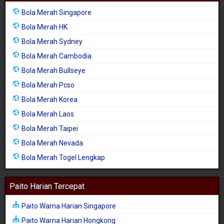
Bola Merah Singapore
Bola Merah HK
Bola Merah Sydney
Bola Merah Cambodia
Bola Merah Bullseye
Bola Merah Pcso
Bola Merah Korea
Bola Merah Laos
Bola Merah Taipei
Bola Merah Nevada
Bola Merah Togel Lengkap
Paito Harian Tercepat
Paito Warna Harian Singapore
Paito Warna Harian Hongkong