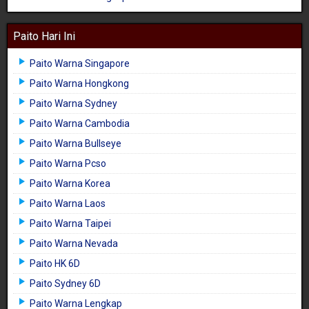
Paito Hari Ini
Paito Warna Singapore
Paito Warna Hongkong
Paito Warna Sydney
Paito Warna Cambodia
Paito Warna Bullseye
Paito Warna Pcso
Paito Warna Korea
Paito Warna Laos
Paito Warna Taipei
Paito Warna Nevada
Paito HK 6D
Paito Sydney 6D
Paito Warna Lengkap