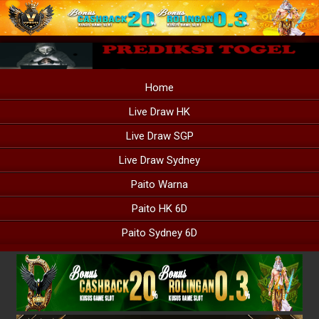
Home
Live Draw HK
Live Draw SGP
Live Draw Sydney
Paito Warna
Paito HK 6D
Paito Sydney 6D