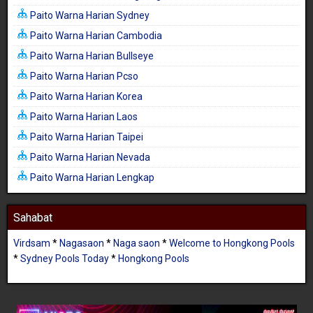
Paito Warna Harian Sydney
Paito Warna Harian Cambodia
Paito Warna Harian Bullseye
Paito Warna Harian Pcso
Paito Warna Harian Korea
Paito Warna Harian Laos
Paito Warna Harian Taipei
Paito Warna Harian Nevada
Paito Warna Harian Lengkap
Sahabat
Virdsam
*
Nagasaon
*
Naga saon
*
Welcome to Hongkong Pools
*
Sydney Pools Today
*
Hongkong Pools