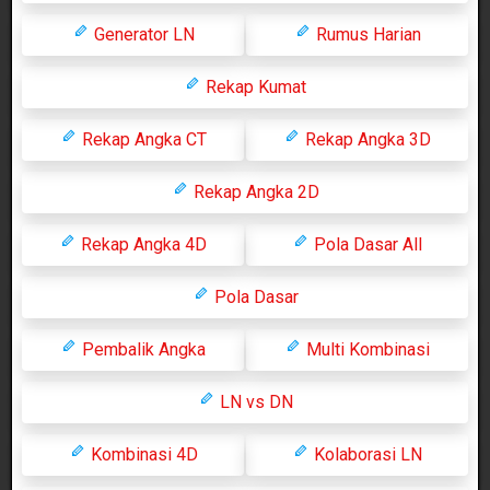
Generator LN
Rumus Harian
Rekap Kumat
Rekap Angka CT
Rekap Angka 3D
Rekap Angka 2D
Rekap Angka 4D
Pola Dasar All
Pola Dasar
Pembalik Angka
Multi Kombinasi
LN vs DN
Kombinasi 4D
Kolaborasi LN