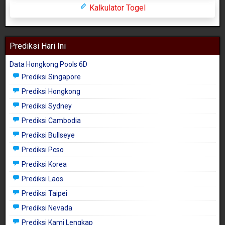
Kalkulator Togel
Prediksi Hari Ini
Data Hongkong Pools 6D
Prediksi Singapore
Prediksi Hongkong
Prediksi Sydney
Prediksi Cambodia
Prediksi Bullseye
Prediksi Pcso
Prediksi Korea
Prediksi Laos
Prediksi Taipei
Prediksi Nevada
Prediksi Kami Lengkap