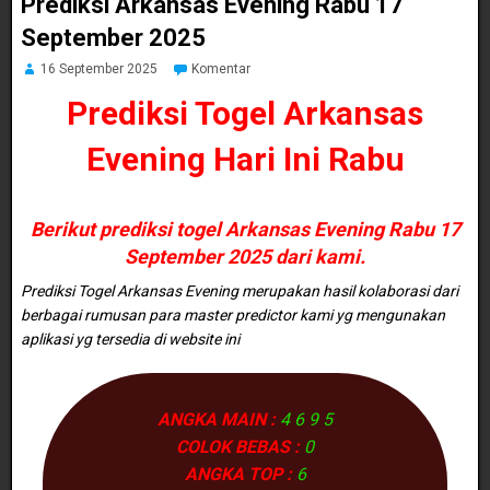
Prediksi Arkansas Evening Rabu 17
September 2025
16 September 2025
Komentar
Prediksi Togel Arkansas
Evening
Hari Ini
Rabu
Berikut prediksi togel Arkansas Evening Rabu 17
September 2025 dari kami.
Prediksi Togel Arkansas Evening merupakan hasil kolaborasi dari
berbagai rumusan para master predictor kami yg mengunakan
aplikasi yg tersedia di website ini
ANGKA MAIN :
4 6 9 5
COLOK BEBAS :
0
ANGKA TOP :
6