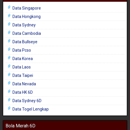
Data Singapore
Data Hongkong
Data Sydney
Data Cambodia
Data Bullseye
Data Pcso
Data Korea
Data Laos
Data Taipei
Data Nevada
Data HK 6D
Data Sydney 6D
Data Togel Lengkap
Bola Merah 6D