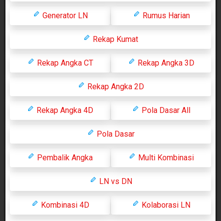
Generator LN
Rumus Harian
Rekap Kumat
Rekap Angka CT
Rekap Angka 3D
Rekap Angka 2D
Rekap Angka 4D
Pola Dasar All
Pola Dasar
Pembalik Angka
Multi Kombinasi
LN vs DN
Kombinasi 4D
Kolaborasi LN