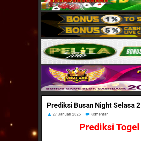
Prediksi Busan Night Selasa 
27 Januari 2025
Komentar
Prediksi Toge