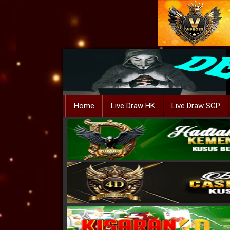
Home
Live Draw HK
Live Draw SGP