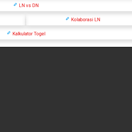
LN vs DN
Kolaborasi LN
Kalkulator Togel