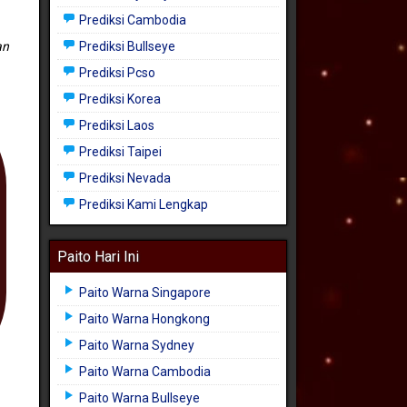
Prediksi Cambodia
an
Prediksi Bullseye
Prediksi Pcso
Prediksi Korea
Prediksi Laos
Prediksi Taipei
Prediksi Nevada
Prediksi Kami Lengkap
Paito Hari Ini
Paito Warna Singapore
Paito Warna Hongkong
Paito Warna Sydney
Paito Warna Cambodia
Paito Warna Bullseye