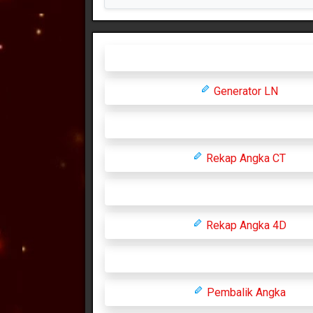
Generator LN
Rekap Angka CT
Rekap Angka 4D
Pembalik Angka