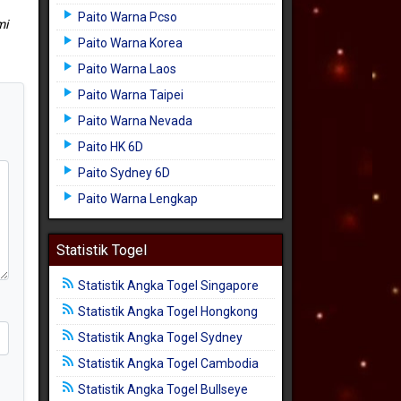
Paito Warna Pcso
mi
Paito Warna Korea
Paito Warna Laos
Paito Warna Taipei
Paito Warna Nevada
Paito HK 6D
Paito Sydney 6D
Paito Warna Lengkap
Statistik Togel
Statistik Angka Togel Singapore
Statistik Angka Togel Hongkong
Statistik Angka Togel Sydney
Statistik Angka Togel Cambodia
Statistik Angka Togel Bullseye