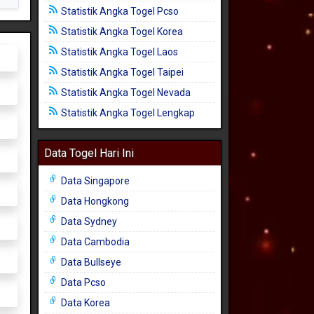
Statistik Angka Togel Pcso
Statistik Angka Togel Korea
Statistik Angka Togel Laos
Statistik Angka Togel Taipei
Statistik Angka Togel Nevada
Statistik Angka Togel Lengkap
Data Togel Hari Ini
Data Singapore
Data Hongkong
Data Sydney
Data Cambodia
Data Bullseye
Data Pcso
Data Korea