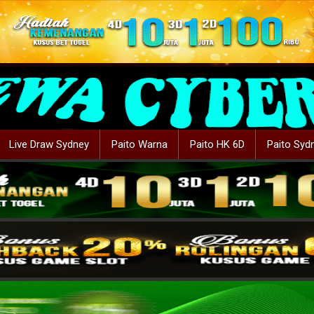
Live Draw Sydney
Paito Warna
Paito HK 6D
Paito Syd