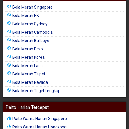
Bola Merah Singapore
Bola Merah HK
Bola Merah Sydney
Bola Merah Cambodia
Bola Merah Bullseye
Bola Merah Pcso
Bola Merah Korea
Bola Merah Laos
Bola Merah Taipei
Bola Merah Nevada
Bola Merah Togel Lengkap
Paito Harian Tercepat
Paito Warna Harian Singapore
Paito Warna Harian Hongkong