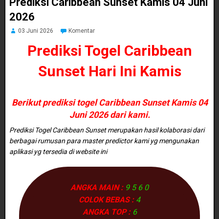
Prediksi Caribbean Sunset Kamis 04 Juni
2026
03 Juni 2026
Komentar
Prediksi Togel Caribbean
Sunset
Hari Ini
Kamis
Berikut prediksi togel Caribbean Sunset Kamis 04
Juni 2026 dari kami.
Prediksi Togel Caribbean Sunset merupakan hasil kolaborasi dari
berbagai rumusan para master predictor kami yg mengunakan
aplikasi yg tersedia di website ini
ANGKA MAIN :
9 5 6 0
COLOK BEBAS :
4
ANGKA TOP :
6