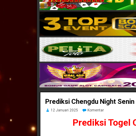
Prediksi Chengdu Night Senin
12 Januari 2025
Komentar
Prediksi Togel