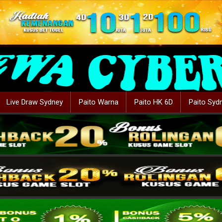
Live Draw Sydney
Paito Warna
Paito HK 6D
Paito Syd