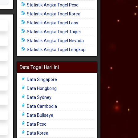
Statistik Angka Togel Pcso
Statistik Angka Togel Korea
Statistik Angka Togel Laos
Statistik Angka Togel Taipei
Statistik Angka Togel Nevada
Statistik Angka Togel Lengkap
Data Togel Hari Ini
Data Singapore
Data Hongkong
Data Sydney
Data Cambodia
Data Bullseye
Data Pcso
Data Korea