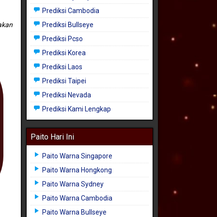
Prediksi Cambodia
akan
Prediksi Bullseye
Prediksi Pcso
Prediksi Korea
Prediksi Laos
Prediksi Taipei
Prediksi Nevada
Prediksi Kami Lengkap
Paito Hari Ini
Paito Warna Singapore
Paito Warna Hongkong
Paito Warna Sydney
Paito Warna Cambodia
Paito Warna Bullseye