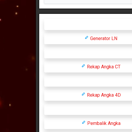
Generator LN
Rekap Angka CT
Rekap Angka 4D
Pembalik Angka