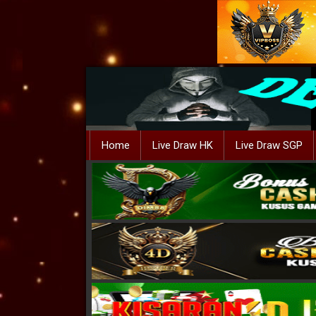
Home
Live Draw HK
Live Draw SGP