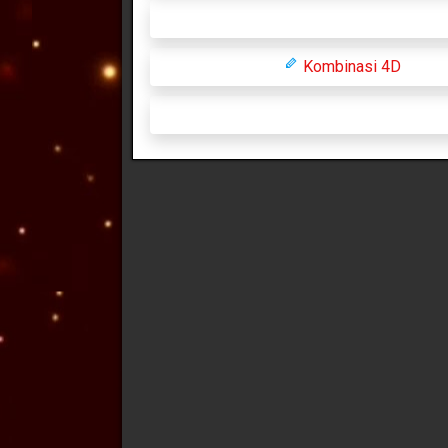
Kombinasi 4D