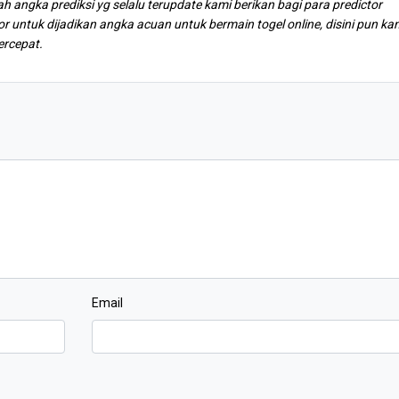
ah angka prediksi yg selalu terupdate kami berikan bagi para predictor
tuk dijadikan angka acuan untuk bermain togel online, disini pun ka
ercepat.
Email