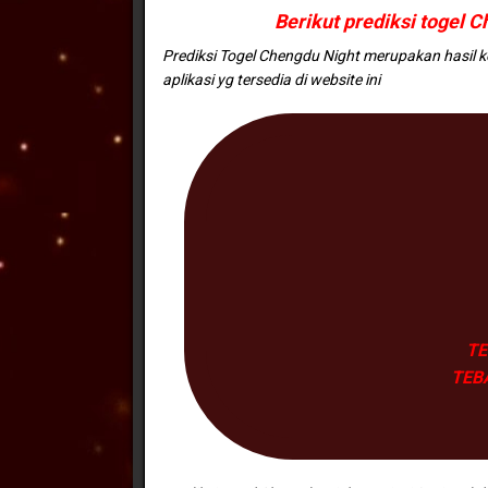
Berikut prediksi togel 
Prediksi Togel Chengdu Night merupakan hasil 
aplikasi yg tersedia di website ini
TE
TEB