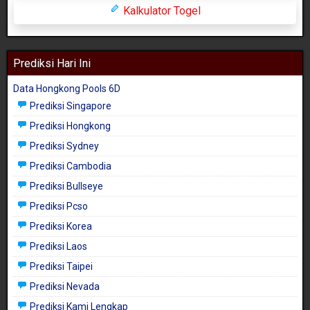
Kalkulator Togel
Prediksi Hari Ini
Data Hongkong Pools 6D
Prediksi Singapore
Prediksi Hongkong
Prediksi Sydney
Prediksi Cambodia
Prediksi Bullseye
Prediksi Pcso
Prediksi Korea
Prediksi Laos
Prediksi Taipei
Prediksi Nevada
Prediksi Kami Lengkap