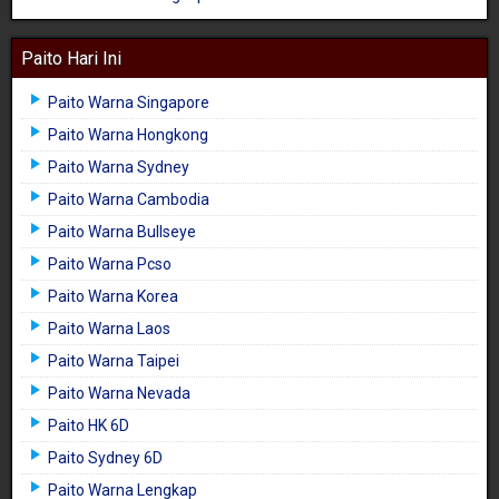
Paito Hari Ini
Paito Warna Singapore
Paito Warna Hongkong
Paito Warna Sydney
Paito Warna Cambodia
Paito Warna Bullseye
Paito Warna Pcso
Paito Warna Korea
Paito Warna Laos
Paito Warna Taipei
Paito Warna Nevada
Paito HK 6D
Paito Sydney 6D
Paito Warna Lengkap