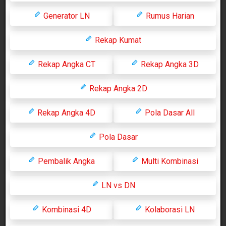
Generator LN
Rumus Harian
Rekap Kumat
Rekap Angka CT
Rekap Angka 3D
Rekap Angka 2D
Rekap Angka 4D
Pola Dasar All
Pola Dasar
Pembalik Angka
Multi Kombinasi
LN vs DN
Kombinasi 4D
Kolaborasi LN