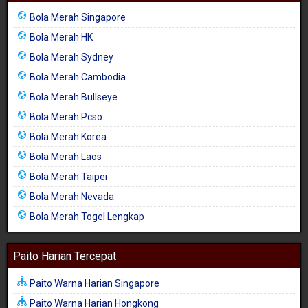
Bola Merah Singapore
Bola Merah HK
Bola Merah Sydney
Bola Merah Cambodia
Bola Merah Bullseye
Bola Merah Pcso
Bola Merah Korea
Bola Merah Laos
Bola Merah Taipei
Bola Merah Nevada
Bola Merah Togel Lengkap
Paito Harian Tercepat
Paito Warna Harian Singapore
Paito Warna Harian Hongkong