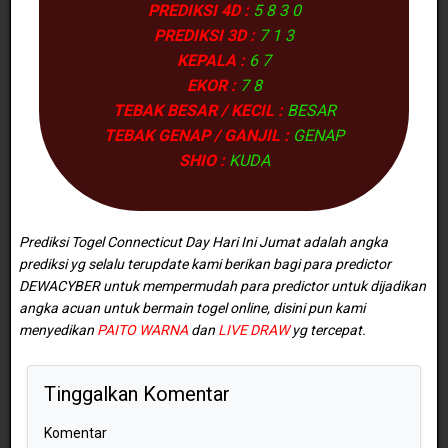
PREDIKSI 4D :
5 8 3 0
PREDIKSI 3D :
7 1 3
KEPALA :
6 7
EKOR :
7 8
TEBAK BESAR / KECIL :
BESAR
TEBAK GENAP / GANJIL :
GENAP
SHIO :
KUDA
Prediksi Togel Connecticut Day Hari Ini Jumat adalah angka
prediksi yg selalu terupdate kami berikan bagi para predictor
DEWACYBER untuk mempermudah para predictor untuk dijadikan
angka acuan untuk bermain togel online, disini pun kami
menyedikan
PAITO WARNA
dan
LIVE DRAW
yg tercepat.
Tinggalkan Komentar
Komentar