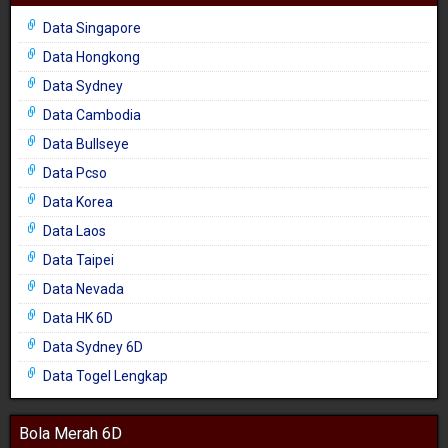
Data Singapore
Data Hongkong
Data Sydney
Data Cambodia
Data Bullseye
Data Pcso
Data Korea
Data Laos
Data Taipei
Data Nevada
Data HK 6D
Data Sydney 6D
Data Togel Lengkap
Bola Merah 6D