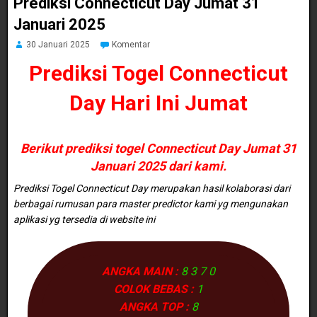
Prediksi Connecticut Day Jumat 31
Januari 2025
30 Januari 2025
Komentar
Prediksi Togel Connecticut
Day
Hari Ini
Jumat
Berikut prediksi togel Connecticut Day Jumat 31
Januari 2025 dari kami.
Prediksi Togel Connecticut Day merupakan hasil kolaborasi dari
berbagai rumusan para master predictor kami yg mengunakan
aplikasi yg tersedia di website ini
ANGKA MAIN :
8 3 7 0
COLOK BEBAS :
1
ANGKA TOP :
8