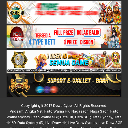
Copyright ï¿½ 2017 Dewa Cyber. All Rights Reserved.
Virdsam
,
Angka Net
,
Paito Warna HK
,
Nagasaon
,
Naga Saon
,
Paito
Warna Sydney
,
Paito Warna SGP
,
Data HK
,
Data SGP
,
Data Sydney
,
Data
HK 6D
,
Data Sydney 6D
,
Live Draw HK
,
Live Draw Sydney
,
Live Draw SGP
,