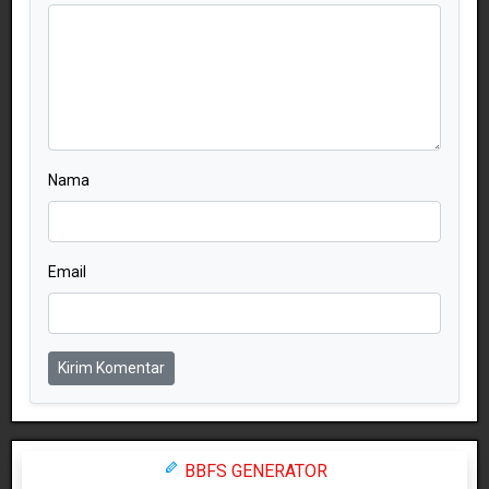
Nama
Email
Kirim Komentar
BBFS GENERATOR