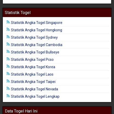
Statistik Togel
Statistik Angka Togel Singapore
Statistik Angka Togel Hongkong
Statistik Angka Togel Sydney
Statistik Angka Togel Cambodia
Statistik Angka Togel Bullseye
Statistik Angka Togel Pcso
Statistik Angka Togel Korea
Statistik Angka Togel Laos
Statistik Angka Togel Taipei
Statistik Angka Togel Nevada
Statistik Angka Togel Lengkap
Data Togel Hari Ini