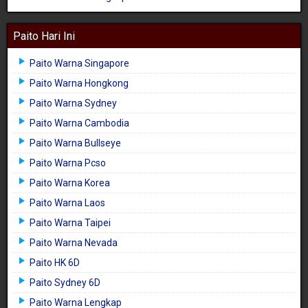
Paito Hari Ini
Paito Warna Singapore
Paito Warna Hongkong
Paito Warna Sydney
Paito Warna Cambodia
Paito Warna Bullseye
Paito Warna Pcso
Paito Warna Korea
Paito Warna Laos
Paito Warna Taipei
Paito Warna Nevada
Paito HK 6D
Paito Sydney 6D
Paito Warna Lengkap