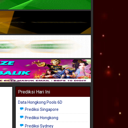
Prediksi Hari Ini
Data Hongkong Pools 6D
Prediksi Singapore
Prediksi Hongkong
Prediksi Sydney