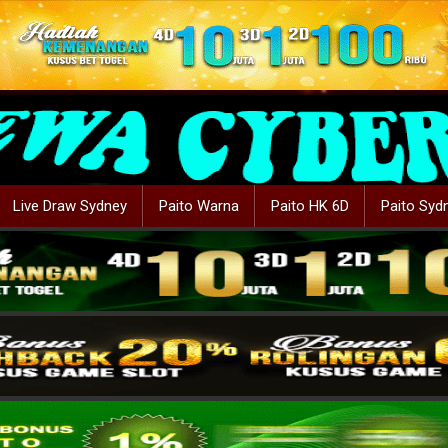
Live Draw Sydney
Paito Warna
Paito HK 6D
Paito Syd