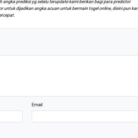
h angka prediksi yg selalu terupdate kami berikan bagi para predictor
tuk dijadikan angka acuan untuk bermain togel online, disini pun ka
ercepat.
Email