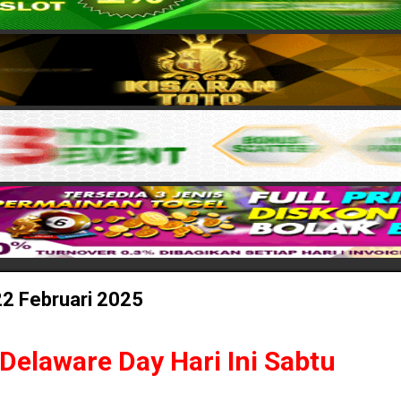
22 Februari 2025
l Delaware Day
Hari Ini
Sabtu