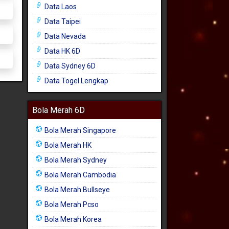
Data Laos
Data Taipei
Data Nevada
Data HK 6D
Data Sydney 6D
Data Togel Lengkap
Bola Merah 6D
Bola Merah Singapore
Bola Merah HK
Bola Merah Sydney
Bola Merah Cambodia
Bola Merah Bullseye
Bola Merah Pcso
Bola Merah Korea