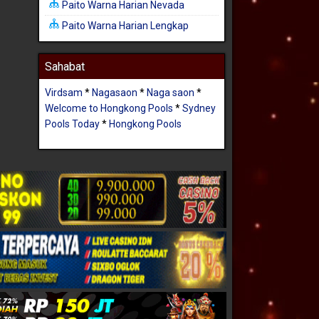
Paito Warna Harian Nevada
Paito Warna Harian Lengkap
Sahabat
Virdsam
*
Nagasaon
*
Naga saon
*
Welcome to Hongkong Pools
*
Sydney
Pools Today
*
Hongkong Pools