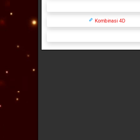
Kombinasi 4D