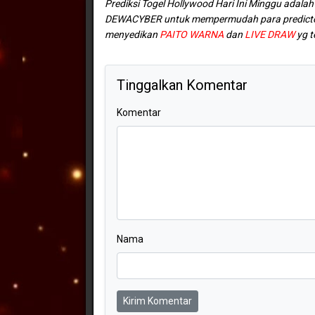
Prediksi Togel Hollywood Hari Ini Minggu adalah 
DEWACYBER untuk mempermudah para predictor un
menyedikan
PAITO WARNA
dan
LIVE DRAW
yg t
Tinggalkan Komentar
Komentar
Nama
Kirim Komentar