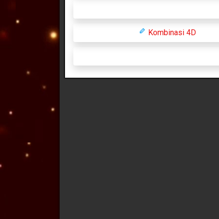
Kombinasi 4D