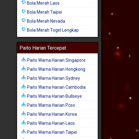
Bola Merah Laos
Bola Merah Taipei
Bola Merah Nevada
Bola Merah Togel Lengkap
Paito Harian Tercepat
Paito Warna Harian Singapore
Paito Warna Harian Hongkong
Paito Warna Harian Sydney
Paito Warna Harian Cambodia
Paito Warna Harian Bullseye
Paito Warna Harian Pcso
Paito Warna Harian Korea
Paito Warna Harian Laos
Paito Warna Harian Taipei