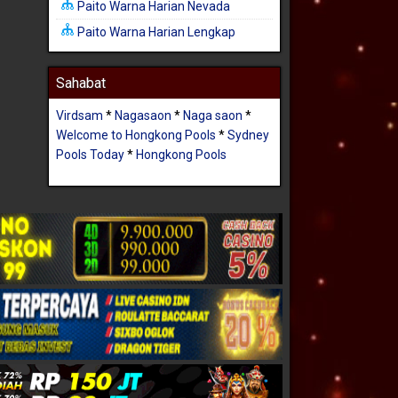
Paito Warna Harian Nevada
Paito Warna Harian Lengkap
Sahabat
Virdsam
*
Nagasaon
*
Naga saon
*
Welcome to Hongkong Pools
*
Sydney
Pools Today
*
Hongkong Pools