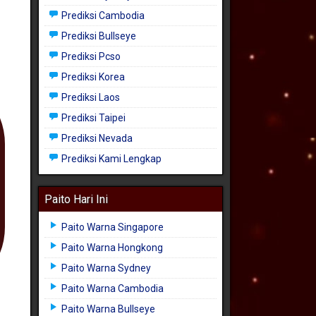
Prediksi Cambodia
Prediksi Bullseye
Prediksi Pcso
Prediksi Korea
Prediksi Laos
Prediksi Taipei
Prediksi Nevada
Prediksi Kami Lengkap
Paito Hari Ini
Paito Warna Singapore
Paito Warna Hongkong
Paito Warna Sydney
Paito Warna Cambodia
Paito Warna Bullseye