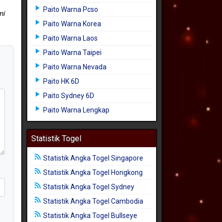
Paito Warna Pcso
mi
Paito Warna Korea
Paito Warna Laos
Paito Warna Taipei
Paito Warna Nevada
Paito HK 6D
Paito Sydney 6D
Paito Warna Lengkap
Statistik Togel
Statistik Angka Togel Singapore
Statistik Angka Togel Hongkong
Statistik Angka Togel Sydney
Statistik Angka Togel Cambodia
Statistik Angka Togel Bullseye