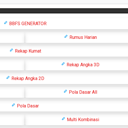
BBFS GENERATOR
Rumus Harian
Rekap Kumat
Rekap Angka 3D
Rekap Angka 2D
Pola Dasar All
Pola Dasar
Multi Kombinasi