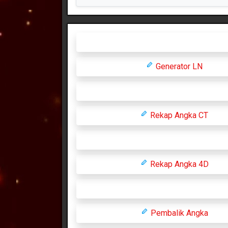
Generator LN
Rekap Angka CT
Rekap Angka 4D
Pembalik Angka