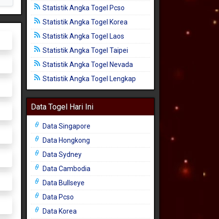
Statistik Angka Togel Pcso
Statistik Angka Togel Korea
Statistik Angka Togel Laos
Statistik Angka Togel Taipei
Statistik Angka Togel Nevada
Statistik Angka Togel Lengkap
Data Togel Hari Ini
Data Singapore
Data Hongkong
Data Sydney
Data Cambodia
Data Bullseye
Data Pcso
Data Korea