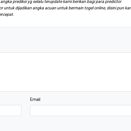
angka prediksi yg selalu terupdate kami berikan bagi para predictor
tuk dijadikan angka acuan untuk bermain togel online, disini pun ka
ercepat.
Email