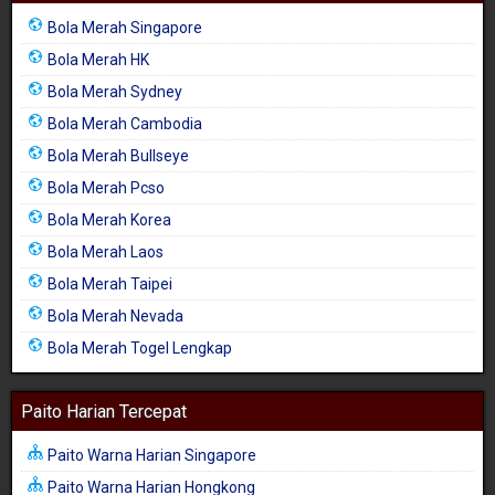
Bola Merah Singapore
Bola Merah HK
Bola Merah Sydney
Bola Merah Cambodia
Bola Merah Bullseye
Bola Merah Pcso
Bola Merah Korea
Bola Merah Laos
Bola Merah Taipei
Bola Merah Nevada
Bola Merah Togel Lengkap
Paito Harian Tercepat
Paito Warna Harian Singapore
Paito Warna Harian Hongkong