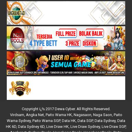
Copyright ï¿½ 2017 Dewa Cyber. All Rights Reserved.
Virdsam
,
Angka Net
,
Paito Warna HK
,
Nagasaon
,
Naga Saon
,
Paito
Warna Sydney
,
Paito Warna SGP
,
Data HK
,
Data SGP
,
Data Sydney
,
Data
HK 6D
,
Data Sydney 6D
,
Live Draw HK
,
Live Draw Sydney
,
Live Draw SGP
,