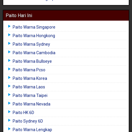
Paito Hari Ini
Paito Warna Singapore
Paito Warna Hongkong
Paito Warna Sydney
Paito Warna Cambodia
Paito Warna Bullseye
Paito Warna Pcso
Paito Warna Korea
Paito Warna Laos
Paito Warna Taipei
Paito Warna Nevada
Paito HK 6D
Paito Sydney 6D
Paito Warna Lengkap