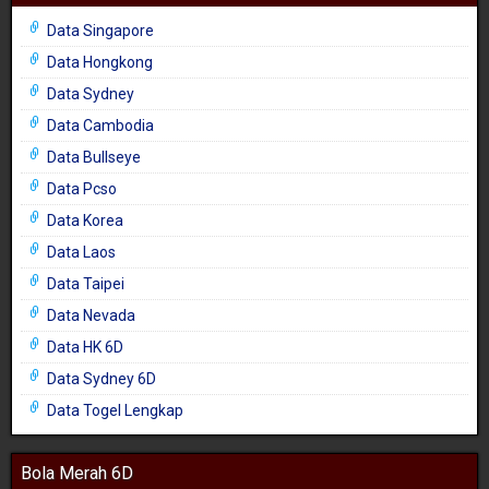
Data Singapore
Data Hongkong
Data Sydney
Data Cambodia
Data Bullseye
Data Pcso
Data Korea
Data Laos
Data Taipei
Data Nevada
Data HK 6D
Data Sydney 6D
Data Togel Lengkap
Bola Merah 6D