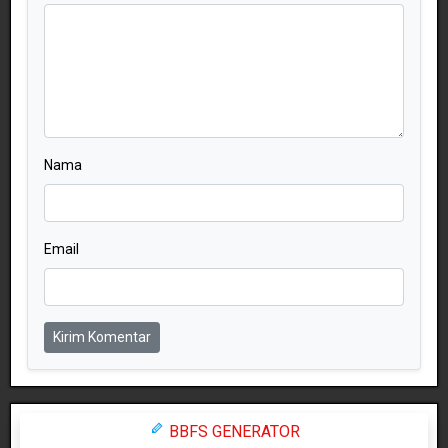
Nama
Email
Kirim Komentar
BBFS GENERATOR