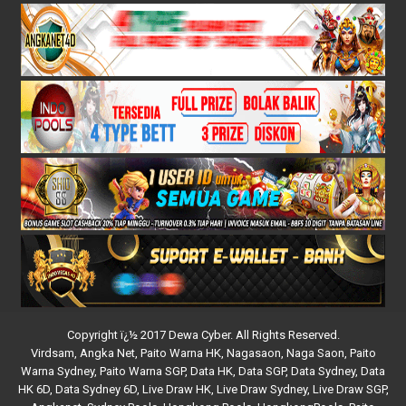
Copyright ï¿½ 2017 Dewa Cyber. All Rights Reserved.
Virdsam
,
Angka Net
,
Paito Warna HK
,
Nagasaon
,
Naga Saon
,
Paito
Warna Sydney
,
Paito Warna SGP
,
Data HK
,
Data SGP
,
Data Sydney
,
Data
HK 6D
,
Data Sydney 6D
,
Live Draw HK
,
Live Draw Sydney
,
Live Draw SGP
,