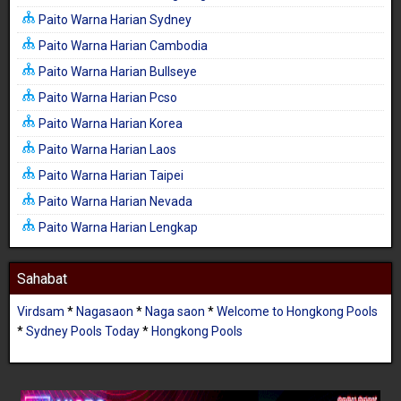
Paito Warna Harian Sydney
Paito Warna Harian Cambodia
Paito Warna Harian Bullseye
Paito Warna Harian Pcso
Paito Warna Harian Korea
Paito Warna Harian Laos
Paito Warna Harian Taipei
Paito Warna Harian Nevada
Paito Warna Harian Lengkap
Sahabat
Virdsam
*
Nagasaon
*
Naga saon
*
Welcome to Hongkong Pools
*
Sydney Pools Today
*
Hongkong Pools