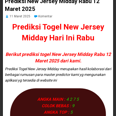
Prediksi New Jersey Midday Rabu 12
Maret 2025
11 Maret 2025
Komentar
Prediksi Togel New Jersey
Midday
Hari Ini
Rabu
Berikut prediksi togel New Jersey Midday Rabu 12
Maret 2025 dari kami.
Prediksi Togel New Jersey Midday merupakan hasil kolaborasi dari
berbagai rumusan para master predictor kami yg mengunakan
aplikasi yg tersedia di website ini
ANGKA MAIN :
4 2 7 5
COLOK BEBAS :
9
ANGKA TOP :
5