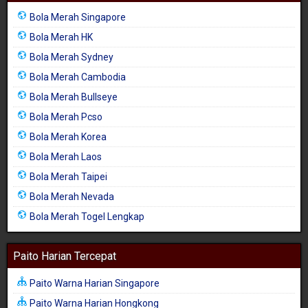
Bola Merah Singapore
Bola Merah HK
Bola Merah Sydney
Bola Merah Cambodia
Bola Merah Bullseye
Bola Merah Pcso
Bola Merah Korea
Bola Merah Laos
Bola Merah Taipei
Bola Merah Nevada
Bola Merah Togel Lengkap
Paito Harian Tercepat
Paito Warna Harian Singapore
Paito Warna Harian Hongkong