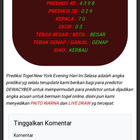
PREDIKSI 4D :
4 3 9 8
PREDIKSI 3D :
0 2 9
KEPALA :
7 0
EKOR :
0 3
TEBAK BESAR / KECIL :
BESAR
TEBAK GENAP / GANJIL :
GENAP
SHIO :
KERBAU
Prediksi Togel New York Evening Hari Ini Selasa adalah angka
prediksi yg selalu terupdate kami berikan bagi para predictor
DEWACYBER untuk mempermudah para predictor untuk dijadikan
angka acuan untuk bermain togel online, disini pun kami
menyedikan
PAITO WARNA
dan
LIVE DRAW
yg tercepat.
Tinggalkan Komentar
Komentar