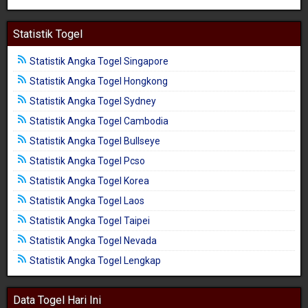
Statistik Togel
Statistik Angka Togel Singapore
Statistik Angka Togel Hongkong
Statistik Angka Togel Sydney
Statistik Angka Togel Cambodia
Statistik Angka Togel Bullseye
Statistik Angka Togel Pcso
Statistik Angka Togel Korea
Statistik Angka Togel Laos
Statistik Angka Togel Taipei
Statistik Angka Togel Nevada
Statistik Angka Togel Lengkap
Data Togel Hari Ini