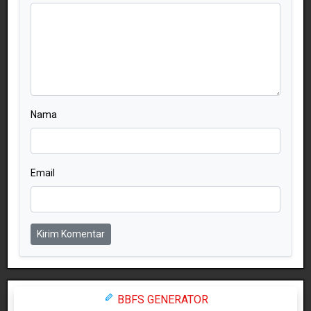
Nama
Email
Kirim Komentar
BBFS GENERATOR