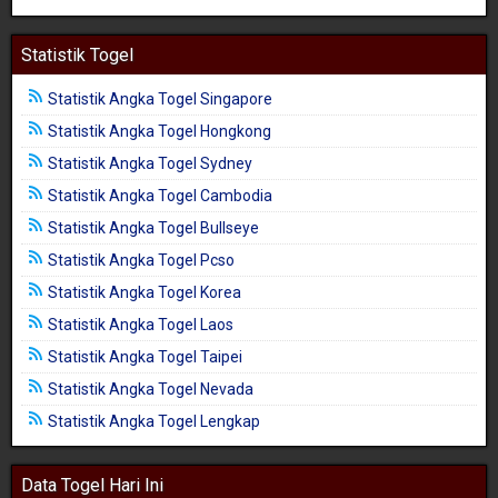
Statistik Togel
Statistik Angka Togel Singapore
Statistik Angka Togel Hongkong
Statistik Angka Togel Sydney
Statistik Angka Togel Cambodia
Statistik Angka Togel Bullseye
Statistik Angka Togel Pcso
Statistik Angka Togel Korea
Statistik Angka Togel Laos
Statistik Angka Togel Taipei
Statistik Angka Togel Nevada
Statistik Angka Togel Lengkap
Data Togel Hari Ini