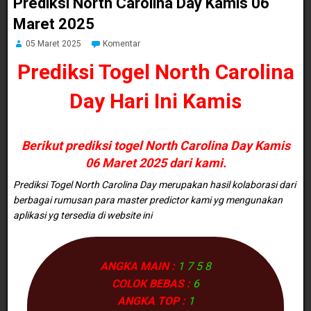
Prediksi North Carolina Day Kamis 06
Maret 2025
05 Maret 2025
Komentar
Prediksi Togel North Carolina
Day
Hari Ini
Kamis
Berikut prediksi togel North Carolina Day Kamis
06 Maret 2025 dari kami.
Prediksi Togel North Carolina Day merupakan hasil kolaborasi dari
berbagai rumusan para master predictor kami yg mengunakan
aplikasi yg tersedia di website ini
ANGKA MAIN :
1 7 5 8
COLOK BEBAS :
6
ANGKA TOP :
1