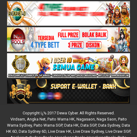
Copyright ï¿½ 2017 Dewa Cyber. All Rights Reserved.
Virdsam
,
Angka Net
,
Paito Warna HK
,
Nagasaon
,
Naga Saon
,
Paito
Warna Sydney
,
Paito Warna SGP
,
Data HK
,
Data SGP
,
Data Sydney
,
Data
HK 6D
,
Data Sydney 6D
,
Live Draw HK
,
Live Draw Sydney
,
Live Draw SGP
,