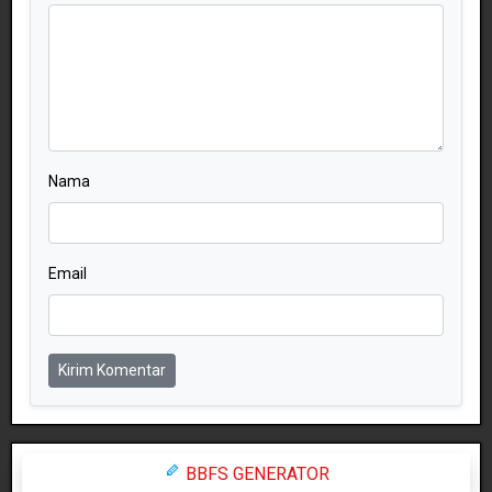
Nama
Email
Kirim Komentar
BBFS GENERATOR