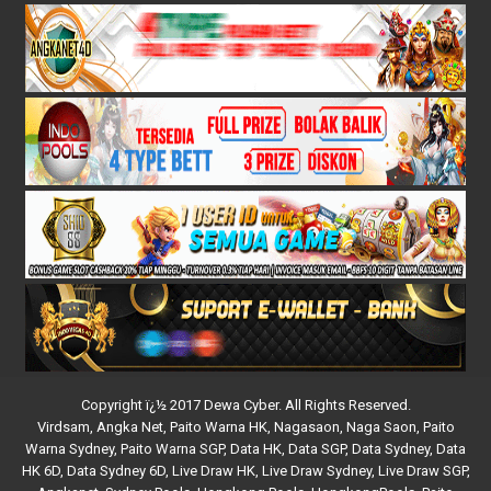
Copyright ï¿½ 2017 Dewa Cyber. All Rights Reserved.
Virdsam
,
Angka Net
,
Paito Warna HK
,
Nagasaon
,
Naga Saon
,
Paito
Warna Sydney
,
Paito Warna SGP
,
Data HK
,
Data SGP
,
Data Sydney
,
Data
HK 6D
,
Data Sydney 6D
,
Live Draw HK
,
Live Draw Sydney
,
Live Draw SGP
,