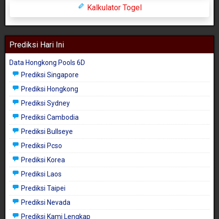
Kalkulator Togel
Prediksi Hari Ini
Data Hongkong Pools 6D
Prediksi Singapore
Prediksi Hongkong
Prediksi Sydney
Prediksi Cambodia
Prediksi Bullseye
Prediksi Pcso
Prediksi Korea
Prediksi Laos
Prediksi Taipei
Prediksi Nevada
Prediksi Kami Lengkap