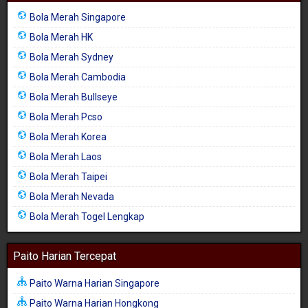
Bola Merah Singapore
Bola Merah HK
Bola Merah Sydney
Bola Merah Cambodia
Bola Merah Bullseye
Bola Merah Pcso
Bola Merah Korea
Bola Merah Laos
Bola Merah Taipei
Bola Merah Nevada
Bola Merah Togel Lengkap
Paito Harian Tercepat
Paito Warna Harian Singapore
Paito Warna Harian Hongkong