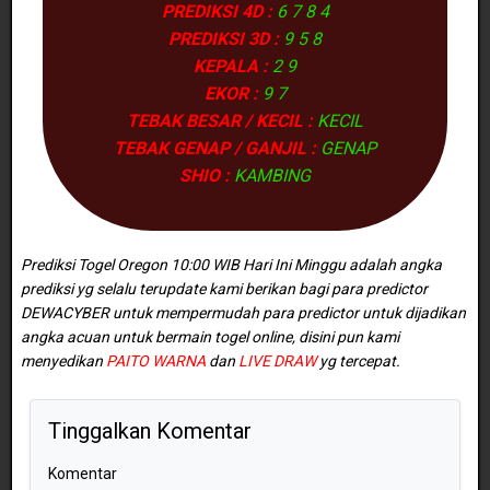
PREDIKSI 4D :
6 7 8 4
PREDIKSI 3D :
9 5 8
KEPALA :
2 9
EKOR :
9 7
TEBAK BESAR / KECIL :
KECIL
TEBAK GENAP / GANJIL :
GENAP
SHIO :
KAMBING
Prediksi Togel Oregon 10:00 WIB Hari Ini Minggu adalah angka
prediksi yg selalu terupdate kami berikan bagi para predictor
DEWACYBER untuk mempermudah para predictor untuk dijadikan
angka acuan untuk bermain togel online, disini pun kami
menyedikan
PAITO WARNA
dan
LIVE DRAW
yg tercepat.
Tinggalkan Komentar
Komentar