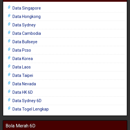
Data Singapore
Data Hongkong
Data Sydney
Data Cambodia
Data Bullseye
Data Pcso
Data Korea
Data Laos
Data Taipei
Data Nevada
Data HK 6D
Data Sydney 6D
Data Togel Lengkap
Bola Merah 6D