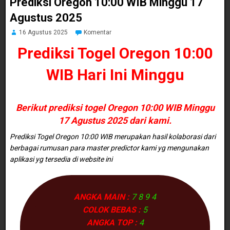
Prediksi Oregon 10:00 WIB Minggu 17
Agustus 2025
16 Agustus 2025
Komentar
Prediksi Togel Oregon 10:00
WIB
Hari Ini
Minggu
Berikut prediksi togel Oregon 10:00 WIB Minggu
17 Agustus 2025 dari kami.
Prediksi Togel Oregon 10:00 WIB merupakan hasil kolaborasi dari
berbagai rumusan para master predictor kami yg mengunakan
aplikasi yg tersedia di website ini
ANGKA MAIN :
7 8 9 4
COLOK BEBAS :
5
ANGKA TOP :
4