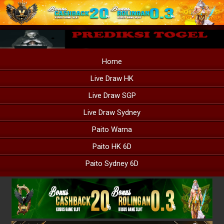
Home
Live Draw HK
Live Draw SGP
Live Draw Sydney
Paito Warna
Paito HK 6D
Paito Sydney 6D