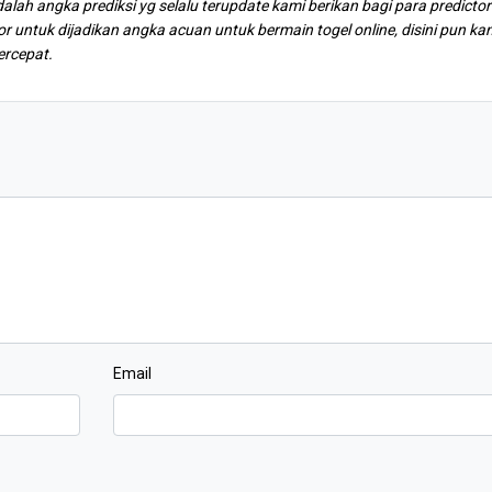
alah angka prediksi yg selalu terupdate kami berikan bagi para predictor
tuk dijadikan angka acuan untuk bermain togel online, disini pun ka
ercepat.
Email