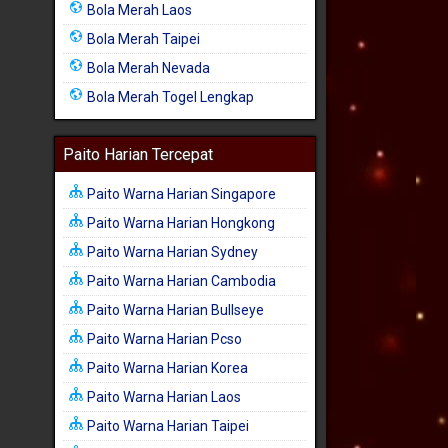
Bola Merah Laos
Bola Merah Taipei
Bola Merah Nevada
Bola Merah Togel Lengkap
Paito Harian Tercepat
Paito Warna Harian Singapore
Paito Warna Harian Hongkong
Paito Warna Harian Sydney
Paito Warna Harian Cambodia
Paito Warna Harian Bullseye
Paito Warna Harian Pcso
Paito Warna Harian Korea
Paito Warna Harian Laos
Paito Warna Harian Taipei