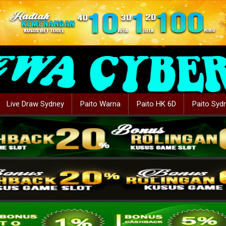
Live Draw Sydney
Paito Warna
Paito HK 6D
Paito Syd