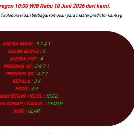
Oregon 10:00 WIB Rabu 10 Juni 2026 dari kami.
l kolaborasi dari berbagai rumusan para master predictor kami yg
ANGKA MAIN :
9 7 4 1
COLOK BEBAS :
2
ANGKA TOP :
4
PREDIKSI 4D :
5 9 7 1
PREDIKSI 3D :
4 2 7
KEPALA :
3 4
EKOR :
4 9
BAK BESAR / KECIL :
KECIL
AK GENAP / GANJIL :
GENAP
SHIO :
ULAR