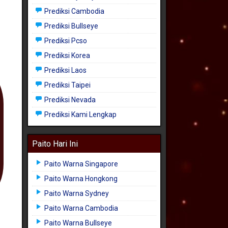
Prediksi Cambodia
Prediksi Bullseye
Prediksi Pcso
Prediksi Korea
Prediksi Laos
Prediksi Taipei
Prediksi Nevada
Prediksi Kami Lengkap
Paito Hari Ini
Paito Warna Singapore
Paito Warna Hongkong
Paito Warna Sydney
Paito Warna Cambodia
Paito Warna Bullseye