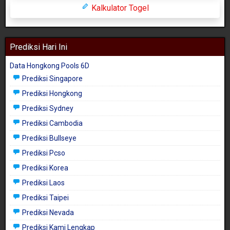
Kalkulator Togel
Prediksi Hari Ini
Data Hongkong Pools 6D
Prediksi Singapore
Prediksi Hongkong
Prediksi Sydney
Prediksi Cambodia
Prediksi Bullseye
Prediksi Pcso
Prediksi Korea
Prediksi Laos
Prediksi Taipei
Prediksi Nevada
Prediksi Kami Lengkap