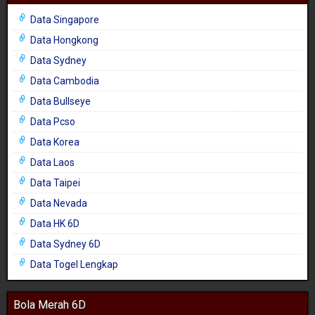
Data Singapore
Data Hongkong
Data Sydney
Data Cambodia
Data Bullseye
Data Pcso
Data Korea
Data Laos
Data Taipei
Data Nevada
Data HK 6D
Data Sydney 6D
Data Togel Lengkap
Bola Merah 6D