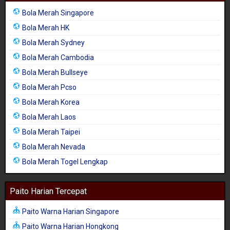
Bola Merah Singapore
Bola Merah HK
Bola Merah Sydney
Bola Merah Cambodia
Bola Merah Bullseye
Bola Merah Pcso
Bola Merah Korea
Bola Merah Laos
Bola Merah Taipei
Bola Merah Nevada
Bola Merah Togel Lengkap
Paito Harian Tercepat
Paito Warna Harian Singapore
Paito Warna Harian Hongkong