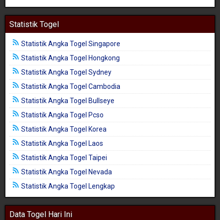
Statistik Togel
Statistik Angka Togel Singapore
Statistik Angka Togel Hongkong
Statistik Angka Togel Sydney
Statistik Angka Togel Cambodia
Statistik Angka Togel Bullseye
Statistik Angka Togel Pcso
Statistik Angka Togel Korea
Statistik Angka Togel Laos
Statistik Angka Togel Taipei
Statistik Angka Togel Nevada
Statistik Angka Togel Lengkap
Data Togel Hari Ini