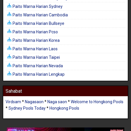
Paito Warna Harian Sydney
Paito Warna Harian Cambodia
Paito Warna Harian Bullseye
Paito Warna Harian Pcso
Paito Warna Harian Korea
Paito Warna Harian Laos
Paito Warna Harian Taipei
Paito Warna Harian Nevada
Paito Warna Harian Lengkap
Sahabat
Virdsam
*
Nagasaon
*
Naga saon
*
Welcome to Hongkong Pools
*
Sydney Pools Today
*
Hongkong Pools