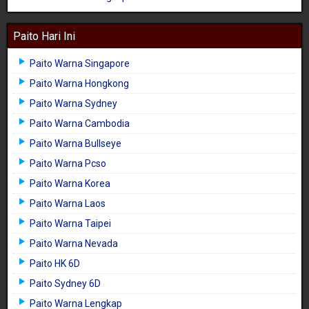
Paito Hari Ini
Paito Warna Singapore
Paito Warna Hongkong
Paito Warna Sydney
Paito Warna Cambodia
Paito Warna Bullseye
Paito Warna Pcso
Paito Warna Korea
Paito Warna Laos
Paito Warna Taipei
Paito Warna Nevada
Paito HK 6D
Paito Sydney 6D
Paito Warna Lengkap