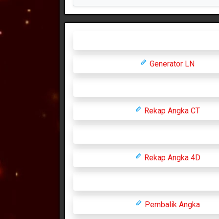
Generator LN
Rekap Angka CT
Rekap Angka 4D
Pembalik Angka