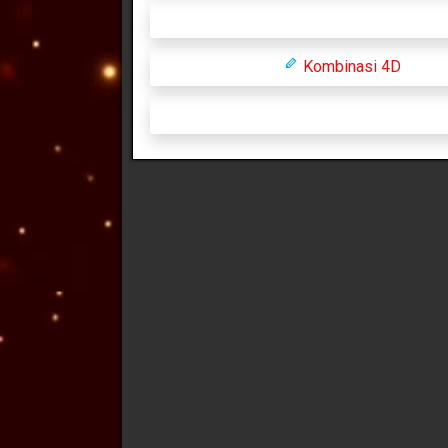
Kombinasi 4D