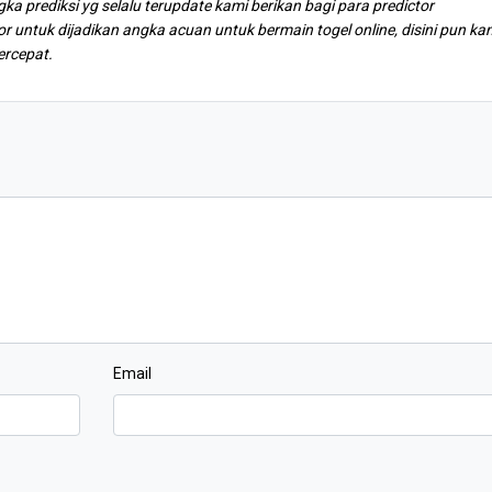
gka prediksi yg selalu terupdate kami berikan bagi para predictor
tuk dijadikan angka acuan untuk bermain togel online, disini pun ka
ercepat.
Email