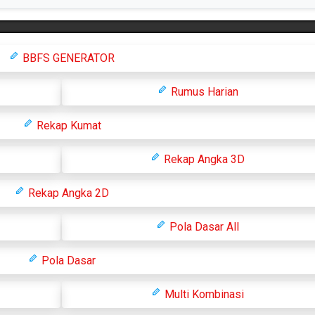
BBFS GENERATOR
Rumus Harian
Rekap Kumat
Rekap Angka 3D
Rekap Angka 2D
Pola Dasar All
Pola Dasar
Multi Kombinasi