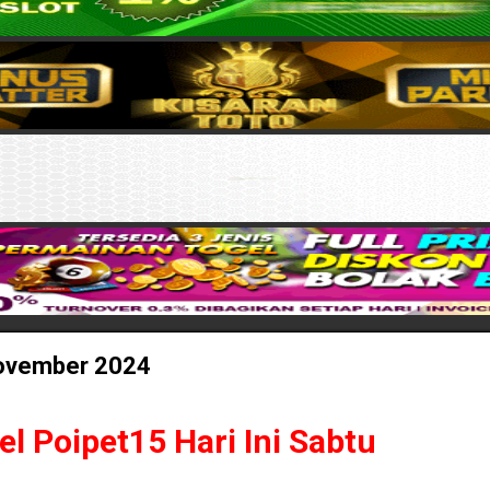
November 2024
gel Poipet15
Hari Ini
Sabtu