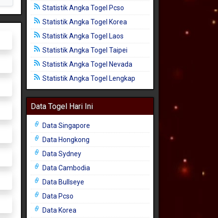
Statistik Angka Togel Pcso
Statistik Angka Togel Korea
Statistik Angka Togel Laos
Statistik Angka Togel Taipei
Statistik Angka Togel Nevada
Statistik Angka Togel Lengkap
Data Togel Hari Ini
Data Singapore
Data Hongkong
Data Sydney
Data Cambodia
Data Bullseye
Data Pcso
Data Korea