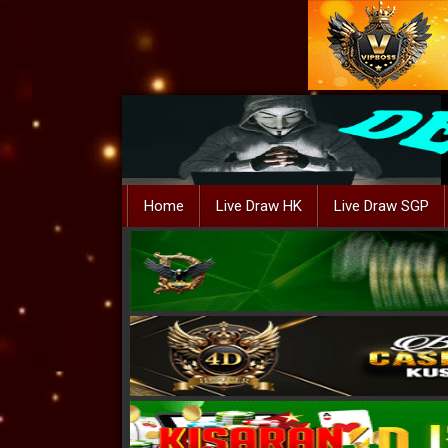
Home
Live Draw HK
Live Draw SGP