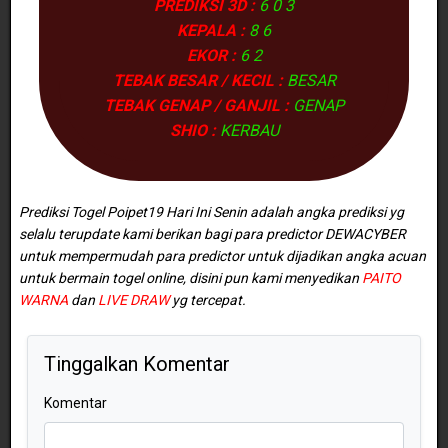
PREDIKSI 3D :
6 0 3
KEPALA :
8 6
EKOR :
6 2
TEBAK BESAR / KECIL :
BESAR
TEBAK GENAP / GANJIL :
GENAP
SHIO :
KERBAU
Prediksi Togel Poipet19 Hari Ini Senin adalah angka prediksi yg
selalu terupdate kami berikan bagi para predictor
DEWACYBER
untuk mempermudah para predictor untuk dijadikan angka acuan
untuk bermain togel online, disini pun kami menyedikan
PAITO
WARNA
dan
LIVE DRAW
yg tercepat.
Tinggalkan Komentar
Komentar