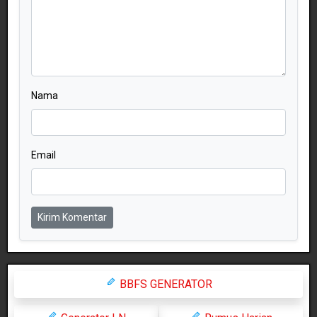
Nama
Email
Kirim Komentar
BBFS GENERATOR