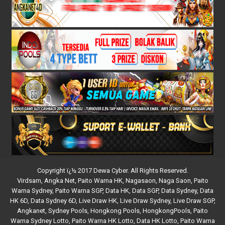
Copyright ï¿½ 2017 Dewa Cyber. All Rights Reserved.
Virdsam
,
Angka Net
,
Paito Warna HK
,
Nagasaon
,
Naga Saon
,
Paito
Warna Sydney
,
Paito Warna SGP
,
Data HK
,
Data SGP
,
Data Sydney
,
Data
HK 6D
,
Data Sydney 6D
,
Live Draw HK
,
Live Draw Sydney
,
Live Draw SGP
,
Angkanet
,
Sydney Pools
,
Hongkong Pools
,
HongkongPools
,
Paito
Warna Sydney Lotto
,
Paito Warna HK Lotto
,
Data HK Lotto
,
Paito Warna