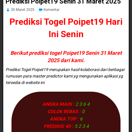
Prediksi Poipet19 Senin 31 Maret 2025
30 Maret 2025
Komentar
Prediksi Togel Poipet19
Hari
Ini
Senin
Berikut prediksi togel Poipet19 Senin 31 Maret
2025 dari kami.
Prediksi Togel Poipet19 merupakan hasil kolaborasi dari berbagai
rumusan para master predictor kami yg mengunakan aplikasi yg
tersedia di website ini
ANGKA MAIN :
2 3 6 4
COLOK BEBAS :
0
ANGKA TOP :
6
PREDIKSI 4D :
5 2 3 4