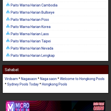
Paito Warna Harian Cambodia
Paito Warna Harian Bullseye
Paito Warna Harian Pcso
Paito Warna Harian Korea
Paito Warna Harian Laos
Paito Warna Harian Taipei
Paito Warna Harian Nevada
Paito Warna Harian Lengkap
Sahabat
Virdsam
*
Nagasaon
*
Naga saon
*
Welcome to Hongkong Pools
*
Sydney Pools Today
*
Hongkong Pools