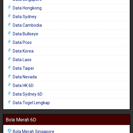
Data Hongkong
Data Sydney
Data Cambodia
Data Bullseye
Data Pcso
Data Korea
Data Laos
Data Taipei
Data Nevada
Data HK 6D
Data Sydney 6D
Data Togel Lengkap
Bola Merah 6D
Bola Merah Singapore