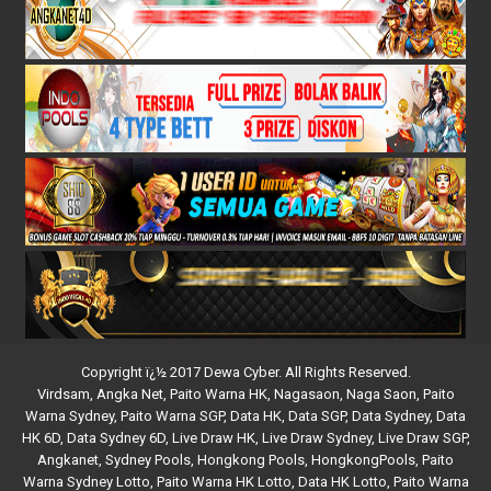
Copyright ï¿½ 2017 Dewa Cyber. All Rights Reserved.
Virdsam
,
Angka Net
,
Paito Warna HK
,
Nagasaon
,
Naga Saon
,
Paito
Warna Sydney
,
Paito Warna SGP
,
Data HK
,
Data SGP
,
Data Sydney
,
Data
HK 6D
,
Data Sydney 6D
,
Live Draw HK
,
Live Draw Sydney
,
Live Draw SGP
,
Angkanet
,
Sydney Pools
,
Hongkong Pools
,
HongkongPools
,
Paito
Warna Sydney Lotto
,
Paito Warna HK Lotto
,
Data HK Lotto
,
Paito Warna