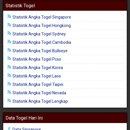
Statistik Togel
Statistik Angka Togel Singapore
Statistik Angka Togel Hongkong
Statistik Angka Togel Sydney
Statistik Angka Togel Cambodia
Statistik Angka Togel Bullseye
Statistik Angka Togel Pcso
Statistik Angka Togel Korea
Statistik Angka Togel Laos
Statistik Angka Togel Taipei
Statistik Angka Togel Nevada
Statistik Angka Togel Lengkap
Data Togel Hari Ini
Data Singapore