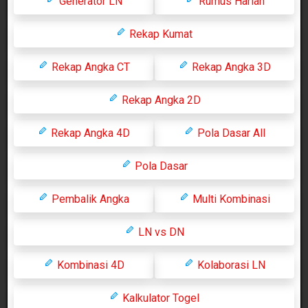
Generator LN
Rumus Harian
Rekap Kumat
Rekap Angka CT
Rekap Angka 3D
Rekap Angka 2D
Rekap Angka 4D
Pola Dasar All
Pola Dasar
Pembalik Angka
Multi Kombinasi
LN vs DN
Kombinasi 4D
Kolaborasi LN
Kalkulator Togel