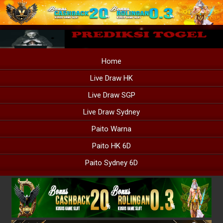
Home
Live Draw HK
Live Draw SGP
Live Draw Sydney
Paito Warna
Paito HK 6D
Paito Sydney 6D