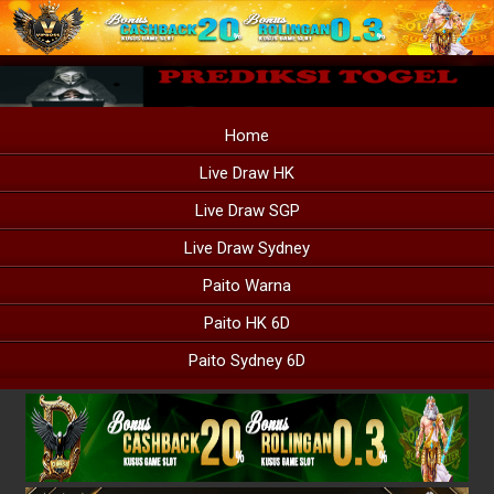
Home
Live Draw HK
Live Draw SGP
Live Draw Sydney
Paito Warna
Paito HK 6D
Paito Sydney 6D