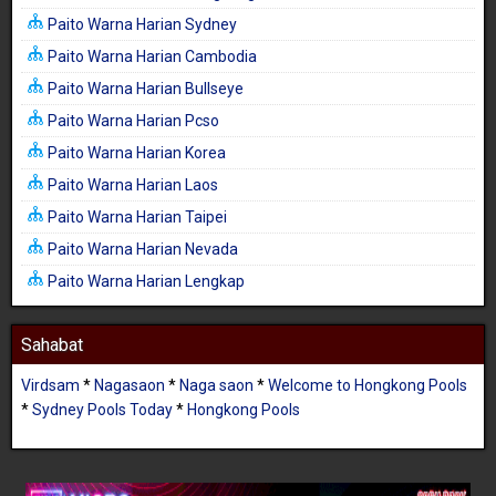
Paito Warna Harian Sydney
Paito Warna Harian Cambodia
Paito Warna Harian Bullseye
Paito Warna Harian Pcso
Paito Warna Harian Korea
Paito Warna Harian Laos
Paito Warna Harian Taipei
Paito Warna Harian Nevada
Paito Warna Harian Lengkap
Sahabat
Virdsam
*
Nagasaon
*
Naga saon
*
Welcome to Hongkong Pools
*
Sydney Pools Today
*
Hongkong Pools