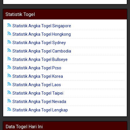
Statistik Togel
Statistik Angka Togel Singapore
Statistik Angka Togel Hongkong
Statistik Angka Togel Sydney
Statistik Angka Togel Cambodia
Statistik Angka Togel Bullseye
Statistik Angka Togel Pcso
Statistik Angka Togel Korea
Statistik Angka Togel Laos
Statistik Angka Togel Taipei
Statistik Angka Togel Nevada
Statistik Angka Togel Lengkap
Data Togel Hari Ini