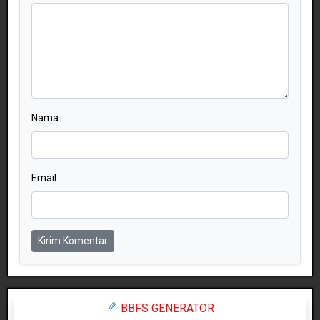
Nama
Email
Kirim Komentar
BBFS GENERATOR