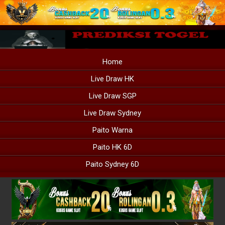
Home
Live Draw HK
Live Draw SGP
Live Draw Sydney
Paito Warna
Paito HK 6D
Paito Sydney 6D