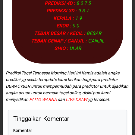
PREDIKSI 4D :
8 0 7 5
PREDIKSI 3D :
9 3 7
KEPALA :
1 9
EKOR :
9 0
TEBAK BESAR / KECIL :
BESAR
TEBAK GENAP / GANJIL :
GANJIL
SHIO :
ULAR
Prediksi Togel Tennesse Morning Hari Ini Kamis adalah angka
prediksi yg selalu terupdate kami berikan bagi para predictor
DEWACYBER untuk mempermudah para predictor untuk dijadikan
angka acuan untuk bermain togel online, disini pun kami
menyedikan
PAITO WARNA
dan
LIVE DRAW
yg tercepat.
Tinggalkan Komentar
Komentar