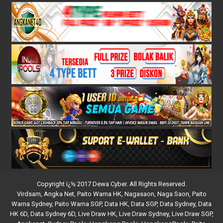
Copyright ï¿½ 2017 Dewa Cyber. All Rights Reserved.
Virdsam
,
Angka Net
,
Paito Warna HK
,
Nagasaon
,
Naga Saon
,
Paito
Warna Sydney
,
Paito Warna SGP
,
Data HK
,
Data SGP
,
Data Sydney
,
Data
HK 6D
,
Data Sydney 6D
,
Live Draw HK
,
Live Draw Sydney
,
Live Draw SGP
,