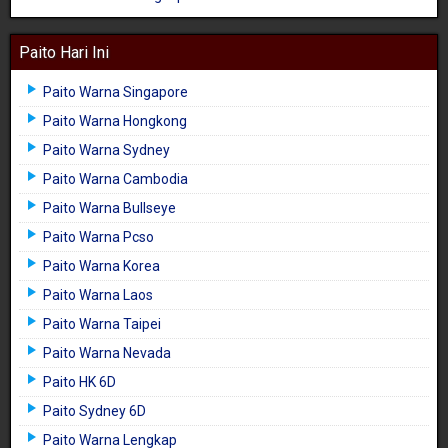
Paito Hari Ini
Paito Warna Singapore
Paito Warna Hongkong
Paito Warna Sydney
Paito Warna Cambodia
Paito Warna Bullseye
Paito Warna Pcso
Paito Warna Korea
Paito Warna Laos
Paito Warna Taipei
Paito Warna Nevada
Paito HK 6D
Paito Sydney 6D
Paito Warna Lengkap