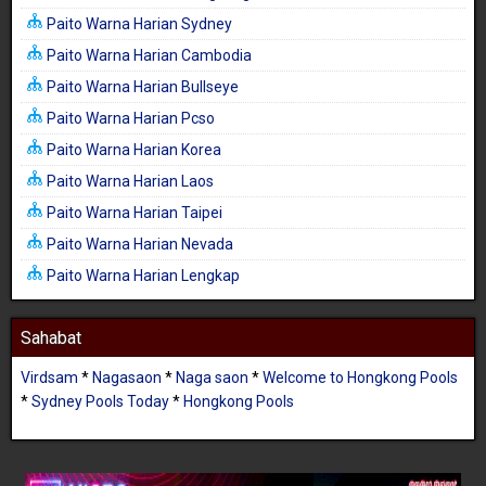
Paito Warna Harian Sydney
Paito Warna Harian Cambodia
Paito Warna Harian Bullseye
Paito Warna Harian Pcso
Paito Warna Harian Korea
Paito Warna Harian Laos
Paito Warna Harian Taipei
Paito Warna Harian Nevada
Paito Warna Harian Lengkap
Sahabat
Virdsam
*
Nagasaon
*
Naga saon
*
Welcome to Hongkong Pools
*
Sydney Pools Today
*
Hongkong Pools