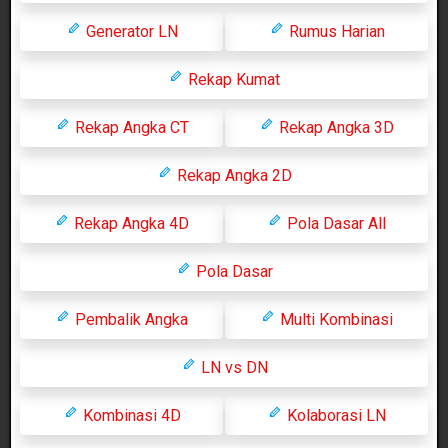
Generator LN
Rumus Harian
Rekap Kumat
Rekap Angka CT
Rekap Angka 3D
Rekap Angka 2D
Rekap Angka 4D
Pola Dasar All
Pola Dasar
Pembalik Angka
Multi Kombinasi
LN vs DN
Kombinasi 4D
Kolaborasi LN