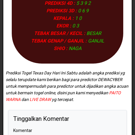
PREDIKSI 4D :
5 3 9 2
PREDIKSI 3D :
0 6 9
KEPALA :
1 0
EKOR :
0 3
TEBAK BESAR / KECIL :
BESAR
TEBAK GENAP / GANJIL :
GANJIL
SHIO :
NAGA
Prediksi Togel Texas Day Hari Ini Sabtu adalah angka prediksi yg
selalu terupdate kami berikan bagi para predictor
DEWACYBER
untuk mempermudah para predictor untuk dijadikan angka acuan
untuk bermain togel online, disini pun kami menyedikan
PAITO
WARNA
dan
LIVE DRAW
yg tercepat.
Tinggalkan Komentar
Komentar