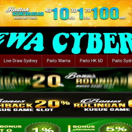
Live Draw Sydney
Paito Warna
Paito HK 6D
Paito Syd