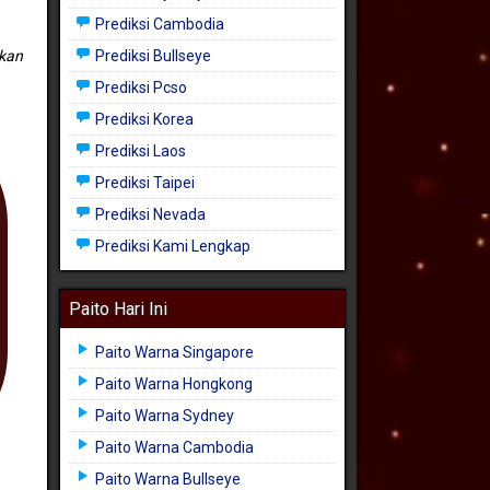
Prediksi Cambodia
akan
Prediksi Bullseye
Prediksi Pcso
Prediksi Korea
Prediksi Laos
Prediksi Taipei
Prediksi Nevada
Prediksi Kami Lengkap
Paito Hari Ini
Paito Warna Singapore
Paito Warna Hongkong
Paito Warna Sydney
Paito Warna Cambodia
Paito Warna Bullseye