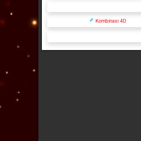
Kombinasi 4D