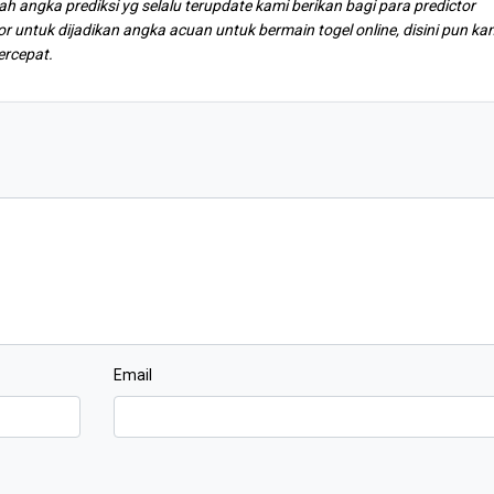
lah angka prediksi yg selalu terupdate kami berikan bagi para predictor
tuk dijadikan angka acuan untuk bermain togel online, disini pun ka
ercepat.
Email