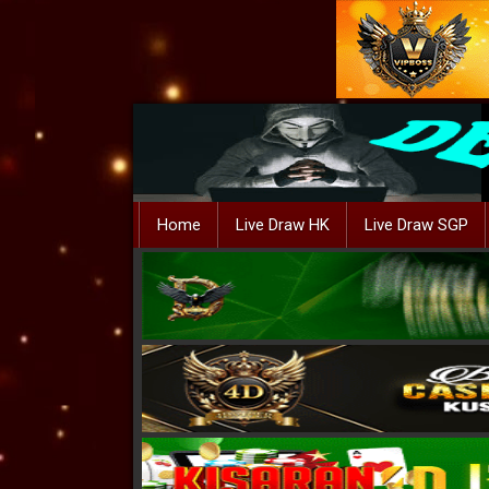
Home
Live Draw HK
Live Draw SGP