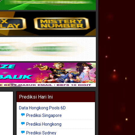
Prediksi Hari Ini
Data Hongkong Pools 6D
Prediksi Singapore
Prediksi Hongkong
Prediksi Sydney