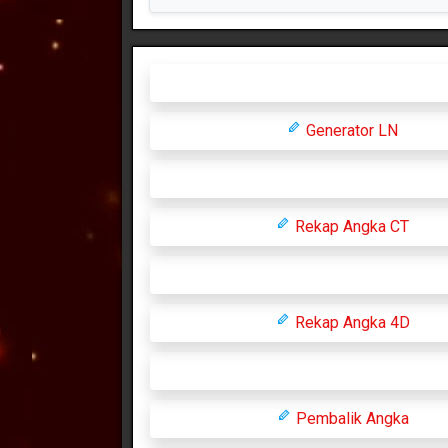
Generator LN
Rekap Angka CT
Rekap Angka 4D
Pembalik Angka