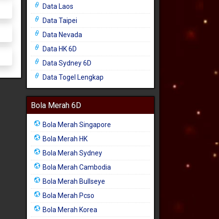
Data Laos
Data Taipei
Data Nevada
Data HK 6D
Data Sydney 6D
Data Togel Lengkap
Bola Merah 6D
Bola Merah Singapore
Bola Merah HK
Bola Merah Sydney
Bola Merah Cambodia
Bola Merah Bullseye
Bola Merah Pcso
Bola Merah Korea