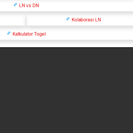
LN vs DN
Kolaborasi LN
Kalkulator Togel