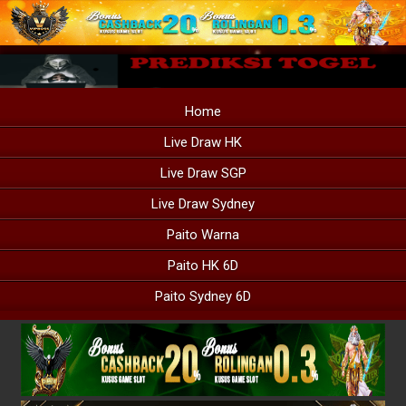
Home
Live Draw HK
Live Draw SGP
Live Draw Sydney
Paito Warna
Paito HK 6D
Paito Sydney 6D