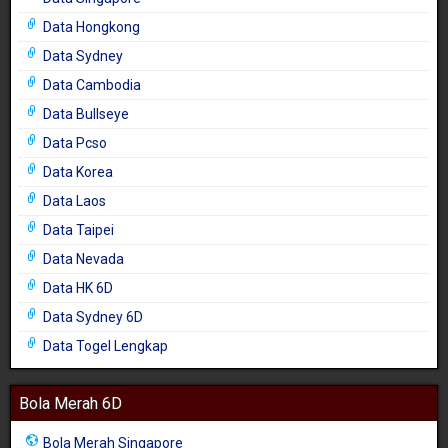
Data Hongkong
Data Sydney
Data Cambodia
Data Bullseye
Data Pcso
Data Korea
Data Laos
Data Taipei
Data Nevada
Data HK 6D
Data Sydney 6D
Data Togel Lengkap
Bola Merah 6D
Bola Merah Singapore