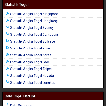
Statistik Togel
Statistik Angka Togel Singapore
Statistik Angka Togel Hongkong
Statistik Angka Togel Sydney
Statistik Angka Togel Cambodia
Statistik Angka Togel Bullseye
Statistik Angka Togel Pcso
Statistik Angka Togel Korea
Statistik Angka Togel Laos
Statistik Angka Togel Taipei
Statistik Angka Togel Nevada
Statistik Angka Togel Lengkap
Data Togel Hari Ini
Data Singapore