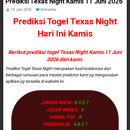
Prediksi Texas Night Kamis 11 Juni 2026
10 Juni 2026
Komentar
Prediksi Togel Texas Night
Hari Ini
Kamis
Berikut prediksi togel Texas Night Kamis 11 Juni
2026 dari kami.
Prediksi Togel Texas Night merupakan hasil kolaborasi dari
berbagai rumusan para master predictor kami yg mengunakan
aplikasi yg tersedia di website ini
ANGKA MAIN :
8 5 0 7
COLOK BEBAS :
9
ANGKA TOP :
8
PREDIKSI 4D :
4 8 5 7