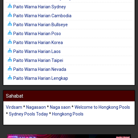
Paito Warna Harian Sydney
Paito Warna Harian Cambodia
Paito Warna Harian Bullseye
Paito Warna Harian Pcso
Paito Warna Harian Korea
Paito Warna Harian Laos
Paito Warna Harian Taipei
Paito Warna Harian Nevada
Paito Warna Harian Lengkap
Sahabat
Virdsam
*
Nagasaon
*
Naga saon
*
Welcome to Hongkong Pools
*
Sydney Pools Today
*
Hongkong Pools