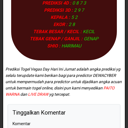
PREDIKSI 4D :
0 8 7 3
PREDIKSI 3D :
2 9 7
KEPALA :
5 2
EKOR :
2 8
TEBAK BESAR / KECIL :
KECIL
TEBAK GENAP / GANJIL :
GENAP
SHIO :
HARIMAU
Prediksi Togel Vegas Day Hari Ini Jumat adalah angka prediksi yg
selalu terupdate kami berikan bagi para predictor
DEWACYBER
untuk mempermudah para predictor untuk dijadikan angka acuan
untuk bermain togel online, disini pun kami menyedikan
PAITO
WARNA
dan
LIVE DRAW
yg tercepat.
Tinggalkan Komentar
Komentar