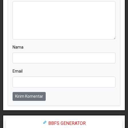
Nama
Email
Kirim Komentar
BBFS GENERATOR