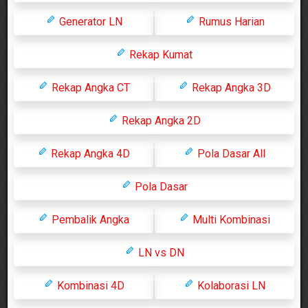
Generator LN
Rumus Harian
Rekap Kumat
Rekap Angka CT
Rekap Angka 3D
Rekap Angka 2D
Rekap Angka 4D
Pola Dasar All
Pola Dasar
Pembalik Angka
Multi Kombinasi
LN vs DN
Kombinasi 4D
Kolaborasi LN