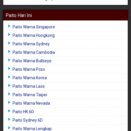
Paito Hari Ini
Paito Warna Singapore
Paito Warna Hongkong
Paito Warna Sydney
Paito Warna Cambodia
Paito Warna Bullseye
Paito Warna Pcso
Paito Warna Korea
Paito Warna Laos
Paito Warna Taipei
Paito Warna Nevada
Paito HK 6D
Paito Sydney 6D
Paito Warna Lengkap