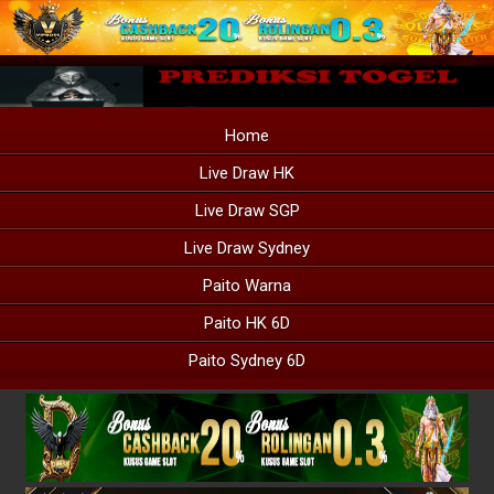
Home
Live Draw HK
Live Draw SGP
Live Draw Sydney
Paito Warna
Paito HK 6D
Paito Sydney 6D