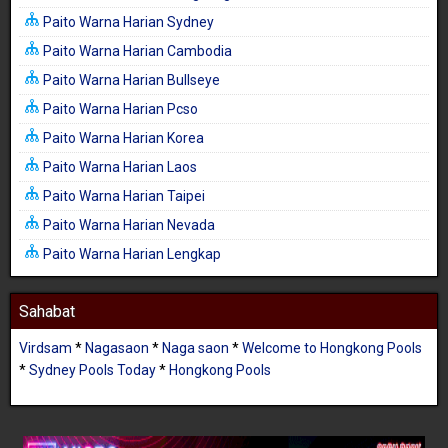
Paito Warna Harian Sydney
Paito Warna Harian Cambodia
Paito Warna Harian Bullseye
Paito Warna Harian Pcso
Paito Warna Harian Korea
Paito Warna Harian Laos
Paito Warna Harian Taipei
Paito Warna Harian Nevada
Paito Warna Harian Lengkap
Sahabat
Virdsam
*
Nagasaon
*
Naga saon
*
Welcome to Hongkong Pools
*
Sydney Pools Today
*
Hongkong Pools