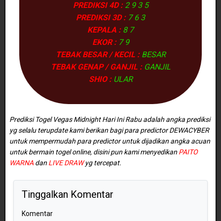
PREDIKSI 4D :
2 9 3 5
PREDIKSI 3D :
7 6 3
KEPALA :
8 7
EKOR :
7 9
TEBAK BESAR / KECIL :
BESAR
TEBAK GENAP / GANJIL :
GANJIL
SHIO :
ULAR
Prediksi Togel Vegas Midnight Hari Ini Rabu adalah angka prediksi
yg selalu terupdate kami berikan bagi para predictor
DEWACYBER
untuk mempermudah para predictor untuk dijadikan angka acuan
untuk bermain togel online, disini pun kami menyedikan
PAITO
WARNA
dan
LIVE DRAW
yg tercepat.
Tinggalkan Komentar
Komentar