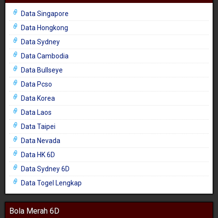
Data Singapore
Data Hongkong
Data Sydney
Data Cambodia
Data Bullseye
Data Pcso
Data Korea
Data Laos
Data Taipei
Data Nevada
Data HK 6D
Data Sydney 6D
Data Togel Lengkap
Bola Merah 6D