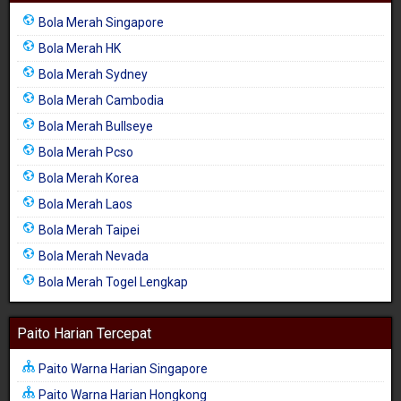
Bola Merah Singapore
Bola Merah HK
Bola Merah Sydney
Bola Merah Cambodia
Bola Merah Bullseye
Bola Merah Pcso
Bola Merah Korea
Bola Merah Laos
Bola Merah Taipei
Bola Merah Nevada
Bola Merah Togel Lengkap
Paito Harian Tercepat
Paito Warna Harian Singapore
Paito Warna Harian Hongkong