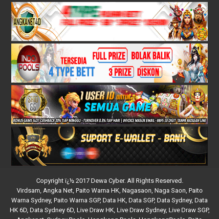
Copyright ï¿½ 2017 Dewa Cyber. All Rights Reserved.
Virdsam
,
Angka Net
,
Paito Warna HK
,
Nagasaon
,
Naga Saon
,
Paito
Warna Sydney
,
Paito Warna SGP
,
Data HK
,
Data SGP
,
Data Sydney
,
Data
HK 6D
,
Data Sydney 6D
,
Live Draw HK
,
Live Draw Sydney
,
Live Draw SGP
,