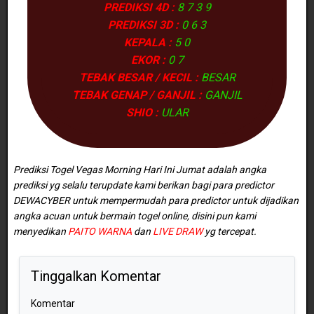
PREDIKSI 4D :
8 7 3 9
PREDIKSI 3D :
0 6 3
KEPALA :
5 0
EKOR :
0 7
TEBAK BESAR / KECIL :
BESAR
TEBAK GENAP / GANJIL :
GANJIL
SHIO :
ULAR
Prediksi Togel Vegas Morning Hari Ini Jumat adalah angka
prediksi yg selalu terupdate kami berikan bagi para predictor
DEWACYBER untuk mempermudah para predictor untuk dijadikan
angka acuan untuk bermain togel online, disini pun kami
menyedikan
PAITO WARNA
dan
LIVE DRAW
yg tercepat.
Tinggalkan Komentar
Komentar