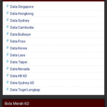
Data Singapore
Data Hongkong
Data Sydney
Data Cambodia
Data Bullseye
Data Pcso
Data Korea
Data Laos
Data Taipei
Data Nevada
Data HK 6D
Data Sydney 6D
Data Togel Lengkap
Bola Merah 6D