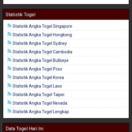
Statistik Togel
Statistik Angka Togel Singapore
Statistik Angka Togel Hongkong
Statistik Angka Togel Sydney
Statistik Angka Togel Cambodia
Statistik Angka Togel Bullseye
Statistik Angka Togel Pcso
Statistik Angka Togel Korea
Statistik Angka Togel Laos
Statistik Angka Togel Taipei
Statistik Angka Togel Nevada
Statistik Angka Togel Lengkap
Data Togel Hari Ini