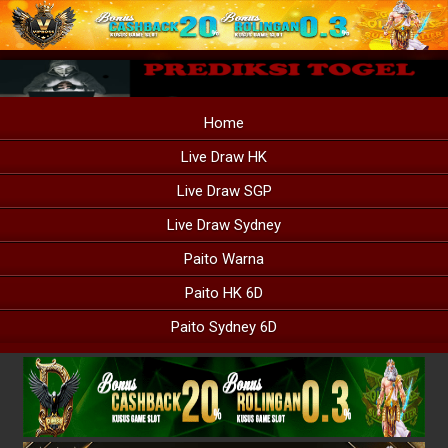
Home
Live Draw HK
Live Draw SGP
Live Draw Sydney
Paito Warna
Paito HK 6D
Paito Sydney 6D