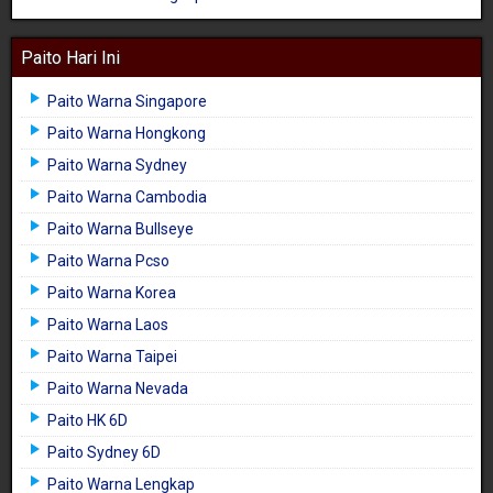
Paito Hari Ini
Paito Warna Singapore
Paito Warna Hongkong
Paito Warna Sydney
Paito Warna Cambodia
Paito Warna Bullseye
Paito Warna Pcso
Paito Warna Korea
Paito Warna Laos
Paito Warna Taipei
Paito Warna Nevada
Paito HK 6D
Paito Sydney 6D
Paito Warna Lengkap