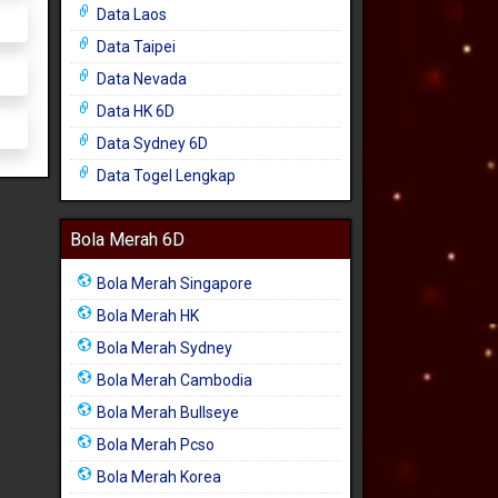
Data Laos
Data Taipei
Data Nevada
Data HK 6D
Data Sydney 6D
Data Togel Lengkap
Bola Merah 6D
Bola Merah Singapore
Bola Merah HK
Bola Merah Sydney
Bola Merah Cambodia
Bola Merah Bullseye
Bola Merah Pcso
Bola Merah Korea