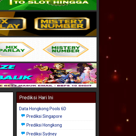
Prediksi Hari Ini
Data Hongkong Pools 6D
Prediksi Singapore
Prediksi Hongkong
Prediksi Sydney