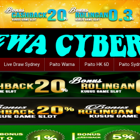
Live Draw Sydney
Paito Warna
Paito HK 6D
Paito Syd