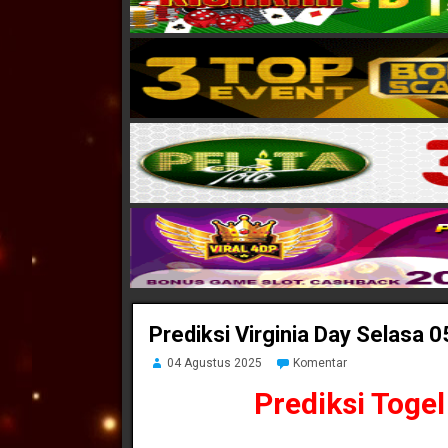
Prediksi Virginia Day Selasa 
04 Agustus 2025
Komentar
Prediksi Togel