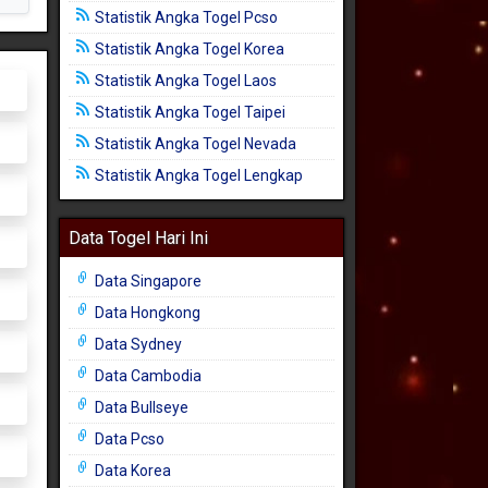
Statistik Angka Togel Pcso
Statistik Angka Togel Korea
Statistik Angka Togel Laos
Statistik Angka Togel Taipei
Statistik Angka Togel Nevada
Statistik Angka Togel Lengkap
Data Togel Hari Ini
Data Singapore
Data Hongkong
Data Sydney
Data Cambodia
Data Bullseye
Data Pcso
Data Korea