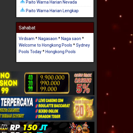
Paito Warna Harian Nevada
Paito Warna Harian Lengkap
Sahabat
Virdsam
*
Nagasaon
*
Naga saon
*
Welcome to Hongkong Pools
*
Sydney
Pools Today
*
Hongkong Pools