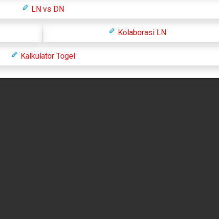
LN vs DN
Kolaborasi LN
Kalkulator Togel