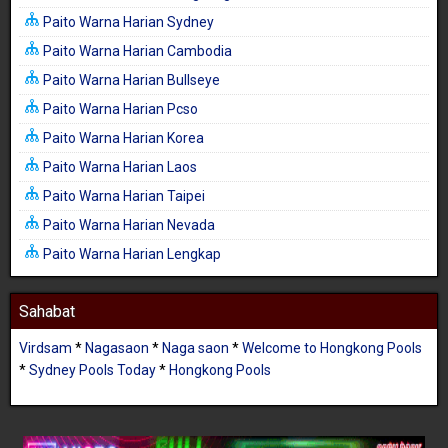
Paito Warna Harian Sydney
Paito Warna Harian Cambodia
Paito Warna Harian Bullseye
Paito Warna Harian Pcso
Paito Warna Harian Korea
Paito Warna Harian Laos
Paito Warna Harian Taipei
Paito Warna Harian Nevada
Paito Warna Harian Lengkap
Sahabat
Virdsam
*
Nagasaon
*
Naga saon
*
Welcome to Hongkong Pools
*
Sydney Pools Today
*
Hongkong Pools