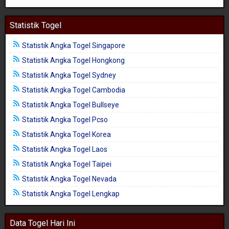
Statistik Togel
Statistik Angka Togel Singapore
Statistik Angka Togel Hongkong
Statistik Angka Togel Sydney
Statistik Angka Togel Cambodia
Statistik Angka Togel Bullseye
Statistik Angka Togel Pcso
Statistik Angka Togel Korea
Statistik Angka Togel Laos
Statistik Angka Togel Taipei
Statistik Angka Togel Nevada
Statistik Angka Togel Lengkap
Data Togel Hari Ini