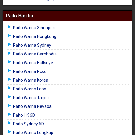
Paito Hari Ini
Paito Warna Singapore
Paito Warna Hongkong
Paito Warna Sydney
Paito Warna Cambodia
Paito Warna Bullseye
Paito Warna Pcso
Paito Warna Korea
Paito Warna Laos
Paito Warna Taipei
Paito Warna Nevada
Paito HK 6D
Paito Sydney 6D
Paito Warna Lengkap