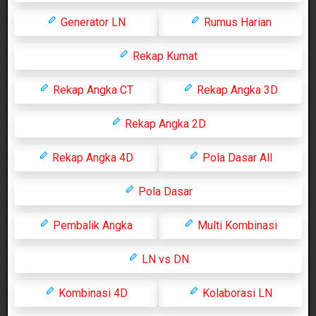
Generator LN
Rumus Harian
Rekap Kumat
Rekap Angka CT
Rekap Angka 3D
Rekap Angka 2D
Rekap Angka 4D
Pola Dasar All
Pola Dasar
Pembalik Angka
Multi Kombinasi
LN vs DN
Kombinasi 4D
Kolaborasi LN