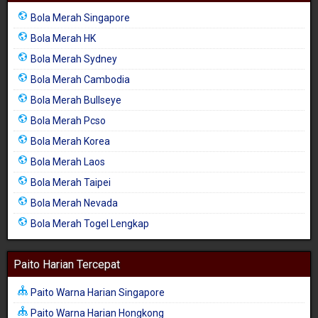
Bola Merah Singapore
Bola Merah HK
Bola Merah Sydney
Bola Merah Cambodia
Bola Merah Bullseye
Bola Merah Pcso
Bola Merah Korea
Bola Merah Laos
Bola Merah Taipei
Bola Merah Nevada
Bola Merah Togel Lengkap
Paito Harian Tercepat
Paito Warna Harian Singapore
Paito Warna Harian Hongkong